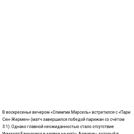
В воскресенье вечером «Олимпик Марсель» встретился с «Пари
Сен-Жермен» (матч завершился победой парижан со счётом
3:1). Однако главной неожиданностью стало отсутствие
Исмаэля Беннасера в заявке на матч. Алжирец, который в