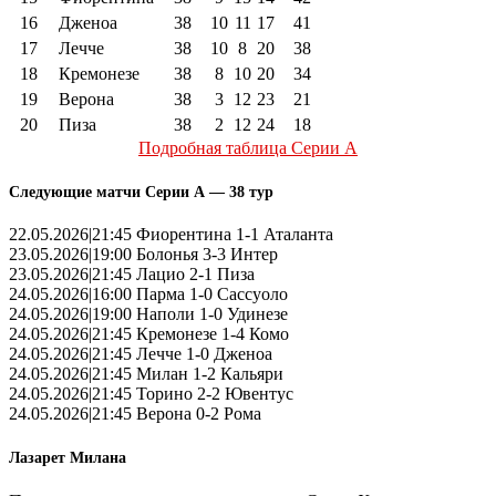
16
Дженоа
38
10
11
17
41
17
Лечче
38
10
8
20
38
18
Кремонезе
38
8
10
20
34
19
Верона
38
3
12
23
21
20
Пиза
38
2
12
24
18
Подробная таблица Серии А
Следующие матчи Серии А — 38 тур
22.05.2026|21:45 Фиорентина 1-1 Аталанта
23.05.2026|19:00 Болонья 3-3 Интер
23.05.2026|21:45 Лацио 2-1 Пиза
24.05.2026|16:00 Парма 1-0 Сассуоло
24.05.2026|19:00 Наполи 1-0 Удинезе
24.05.2026|21:45 Кремонезе 1-4 Комо
24.05.2026|21:45 Лечче 1-0 Дженоа
24.05.2026|21:45 Милан 1-2 Кальяри
24.05.2026|21:45 Торино 2-2 Ювентус
24.05.2026|21:45 Верона 0-2 Рома
Лазарет Милана