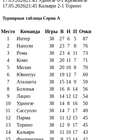
17.05.2026|21:45 Удинезе 0-1 Кремонезе
17.05.2026|21:45 Кальяри 2-1 Торино
Турнирная таблица Серии А
Место
Команда
Игры
В
Н
П
Очки
1
Интер
38
27
6
5
87
2
Наполи
38
23
7
8
76
3
Рома
38
23
4
11
73
4
Комо
38
20
11
7
71
5
Милан
38
20
10
8
70
6
Ювентус
38
19
12
7
69
7
Аталанта
38
15
14
9
59
8
Болонья
38
16
8
14
56
9
Лацио
38
14
12
12
54
10
Удинезе
38
14
8
16
50
11
Сассуоло
38
14
7
17
49
12
Парма
38
11
12
15
45
13
Торино
38
12
9
17
45
14
Кальяри
38
11
10
17
43
15
Фиорентина
38
9
15
14
42