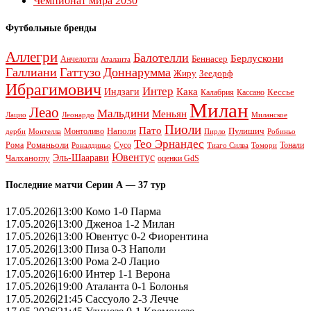
Чемпионат мира 2030
Футбольные бренды
Аллегри
Балотелли
Берлускони
Беннасер
Анчелотти
Аталанта
Галлиани
Гаттузо
Доннарумма
Жиру
Зеедорф
Ибрагимович
Интер
Кака
Индзаги
Кессье
Калабрия
Кассано
Милан
Леао
Мальдини
Меньян
Леонардо
Лацио
Миланское
Пиоли
Пато
Наполи
Монтоливо
Пулишич
Монтелла
Пирло
дерби
Робиньо
Тео Эрнандес
Рома
Романьоли
Сусо
Тонали
Роналдиньо
Тиаго Силва
Томори
Ювентус
Эль-Шаарави
Чалханоглу
оценки GdS
Последние матчи Серии А — 37 тур
17.05.2026|13:00 Комо 1-0 Парма
17.05.2026|13:00 Дженоа 1-2 Милан
17.05.2026|13:00 Ювентус 0-2 Фиорентина
17.05.2026|13:00 Пиза 0-3 Наполи
17.05.2026|13:00 Рома 2-0 Лацио
17.05.2026|16:00 Интер 1-1 Верона
17.05.2026|19:00 Аталанта 0-1 Болонья
17.05.2026|21:45 Сассуоло 2-3 Лечче