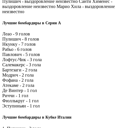
Пулишич - выздоровление неизвестно Санти Хименес -
выздоровление неизвестно Марио Хила - выздоровление
неизвестно
Лучшие бомбардиры в Серии А
Леао - 9 голов
Пулишич - 8 голов
Нкунку - 7 голов
Рабьо - 6 голов
Павлович - 5 голов
Лофтус-Чик - 3 гола
Салемакерс - 3 гола
Бартезаги - 2 гола
Модрич - 2 гола
Фофана - 2 гола
Атекаме - 2 гола
Де Винтер - 1 гол
Риччи - 1 гол
Фюллькруг - 1 гол
Эступиньян - 1 гол
Лучшие бомбардиры в Кубке Италии