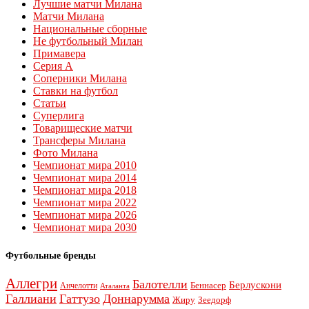
Лучшие матчи Милана
Матчи Милана
Национальные сборные
Не футбольный Милан
Примавера
Серия А
Соперники Милана
Ставки на футбол
Статьи
Суперлига
Товарищеские матчи
Трансферы Милана
Фото Милана
Чемпионат мира 2010
Чемпионат мира 2014
Чемпионат мира 2018
Чемпионат мира 2022
Чемпионат мира 2026
Чемпионат мира 2030
Футбольные бренды
Аллегри
Балотелли
Берлускони
Беннасер
Анчелотти
Аталанта
Галлиани
Гаттузо
Доннарумма
Жиру
Зеедорф