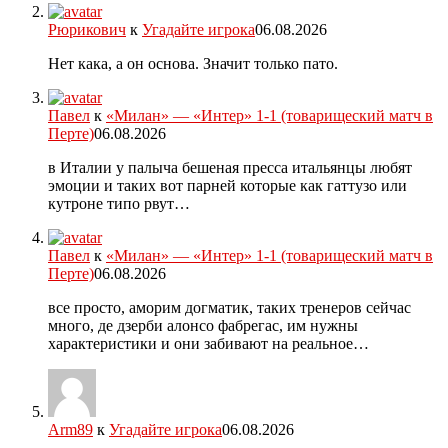
Рюрикович
к
Угадайте игрока
06.08.2026
Нет кака, а он основа. Значит только пато.
Павел
к
«Милан» — «Интер» 1-1 (товарищеский матч в
Перте)
06.08.2026
в Италии у палыча бешеная пресса итальянцы любят
эмоции и таких вот парней которые как гаттузо или
кутроне типо рвут…
Павел
к
«Милан» — «Интер» 1-1 (товарищеский матч в
Перте)
06.08.2026
все просто, аморим догматик, таких тренеров сейчас
много, де дзерби алонсо фабрегас, им нужны
характеристики и они забивают на реальное…
Arm89
к
Угадайте игрока
06.08.2026