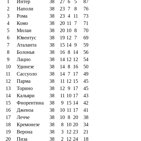
1
Интер
38
27
6
5
87
2
Наполи
38
23
7
8
76
3
Рома
38
23
4
11
73
4
Комо
38
20
11
7
71
5
Милан
38
20
10
8
70
6
Ювентус
38
19
12
7
69
7
Аталанта
38
15
14
9
59
8
Болонья
38
16
8
14
56
9
Лацио
38
14
12
12
54
10
Удинезе
38
14
8
16
50
11
Сассуоло
38
14
7
17
49
12
Парма
38
11
12
15
45
13
Торино
38
12
9
17
45
14
Кальяри
38
11
10
17
43
15
Фиорентина
38
9
15
14
42
16
Дженоа
38
10
11
17
41
17
Лечче
38
10
8
20
38
18
Кремонезе
38
8
10
20
34
19
Верона
38
3
12
23
21
20
Пиза
38
2
12
24
18