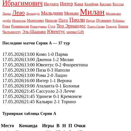
Ибрагимович
Интер
Кака
Индзаги
Кессье
Калабрия
Кассано
Милан
Леао
Мальдини
Меньян
Леонардо
Лацио
Миланское
Пиоли
Пато
Наполи
Монтоливо
Пулишич
Монтелла
Пирло
дерби
Робиньо
Тео Эрнандес
Рома
Романьоли
Сусо
Тонали
Роналдиньо
Тиаго Силва
Томори
Ювентус
Эль-Шаарави
Чалханоглу
оценки GdS
Последние матчи Серии А — 37 тур
17.05.2026|13:00 Комо 1-0 Парма
17.05.2026|13:00 Дженоа 1-2 Милан
17.05.2026|13:00 Ювентус 0-2 Фиорентина
17.05.2026|13:00 Пиза 0-3 Наполи
17.05.2026|13:00 Рома 2-0 Лацио
17.05.2026|16:00 Интер 1-1 Верона
17.05.2026|19:00 Аталанта 0-1 Болонья
17.05.2026|21:45 Сассуоло 2-3 Лечче
17.05.2026|21:45 Удинезе 0-1 Кремонезе
17.05.2026|21:45 Кальяри 2-1 Торино
Турнирная таблица Серии А
Место
Команда
Игры
В
Н
П
Очки