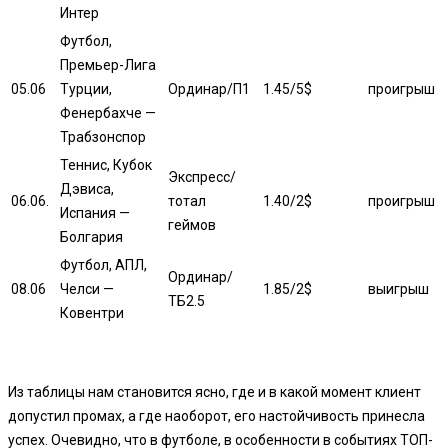
Интер
Футбол,
Премьер-Лига
05.06
Турции,
Ординар/П1
1.45/5$
проигрыш
Фенербахче —
Трабзонспор
Теннис, Кубок
Экспресс/
Дэвиса,
06.06.
тотал
1.40/2$
проигрыш
Испания —
геймов
Болгария
Футбол, АПЛ,
Ординар/
08.06
Челси —
1.85/2$
выигрыш
ТБ2.5
Ковентри
Из таблицы нам становится ясно, где и в какой момент клиент
допустил промах, а где наоборот, его настойчивость принесла
успех. Очевидно, что в футболе, в особенности в событиях ТОП-