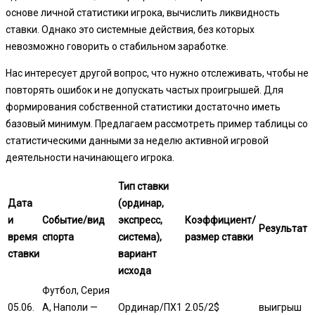
основе личной статистики игрока, вычислить ликвидность
ставки. Однако это системные действия, без которых
невозможно говорить о стабильном заработке.
Нас интересует другой вопрос, что нужно отслеживать, чтобы не
повторять ошибок и не допускать частых проигрышей. Для
формирования собственной статистики достаточно иметь
базовый минимум. Предлагаем рассмотреть пример таблицы со
статистическими данными за неделю активной игровой
деятельности начинающего игрока.
Тип ставки
Дата
(ординар,
и
Событие/вид
экспресс,
Коэффициент/
Результат
время
спорта
система),
размер ставки
ставки
вариант
исхода
Футбол, Серия
05.06.
А, Наполи —
Ординар/ПХ1
2.05/2$
выигрыш