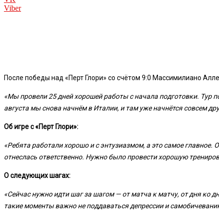
Viber
После победы над «Перт Глори» со счётом 9:0 Массимилиано Алле
«Мы провели 25 дней хорошей работы с начала подготовки. Тур 
августа мы снова начнём в Италии, и там уже начнётся совсем дру
Об игре с «Перт Глори»:
«Ребята работали хорошо и с энтузиазмом, а это самое главное. 
отнеслась ответственно. Нужно было провести хорошую трениров
О следующих шагах:
«Сейчас нужно идти шаг за шагом — от матча к матчу, от дня ко д
такие моменты важно не поддаваться депрессии и самобичевани