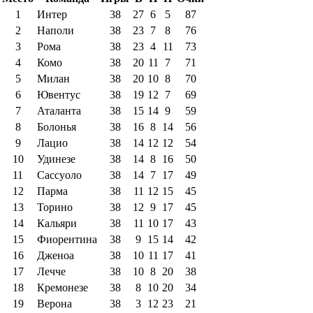
1
Интер
38
27
6
5
87
2
Наполи
38
23
7
8
76
3
Рома
38
23
4
11
73
4
Комо
38
20
11
7
71
5
Милан
38
20
10
8
70
6
Ювентус
38
19
12
7
69
7
Аталанта
38
15
14
9
59
8
Болонья
38
16
8
14
56
9
Лацио
38
14
12
12
54
10
Удинезе
38
14
8
16
50
11
Сассуоло
38
14
7
17
49
12
Парма
38
11
12
15
45
13
Торино
38
12
9
17
45
14
Кальяри
38
11
10
17
43
15
Фиорентина
38
9
15
14
42
16
Дженоа
38
10
11
17
41
17
Лечче
38
10
8
20
38
18
Кремонезе
38
8
10
20
34
19
Верона
38
3
12
23
21