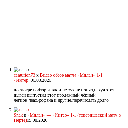
centurion73
к
Видео обзор матча «Милан» 1-1
«Интер»
06.08.2026
посмотрел обзор и так и не хуя не понял,нахуя этот
цыган выпустил этот продажный чёрный
легион,леао,фофана и другие,перечислять долго
Snak
к
«Милан» — «Интер» 1-1 (товарищеский матч в
Перте)
05.08.2026