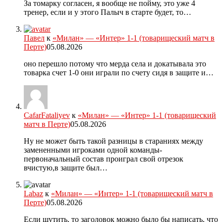
За томарку согласен, я вообще не пойму, это уже 4
тренер, если и у этого Палыч в старте будет, то…
Павел
к
«Милан» — «Интер» 1-1 (товарищеский матч в
Перте)
05.08.2026
оно перешло потому что мерда села и докатывала это
товарка счет 1-0 они играли по счету сидя в защите и…
CafarFataliyev
к
«Милан» — «Интер» 1-1 (товарищеский
матч в Перте)
05.08.2026
Ну не может быть такой разницы в стараниях между
замененными игроками одной команды-
первоначальный состав проиграл свой отрезок
вчистую,в защите был…
Labaz
к
«Милан» — «Интер» 1-1 (товарищеский матч в
Перте)
05.08.2026
Если шутить, то заголовок можно было бы написать, что