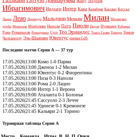
Галлиани
Гаттузо
Доннарумма
Жиру
Зеедорф
Ибрагимович
Интер
Кака
Индзаги
Кессье
Калабрия
Кассано
Милан
Леао
Мальдини
Меньян
Леонардо
Лацио
Миланское
Пиоли
Пато
Наполи
Монтоливо
Пулишич
Монтелла
Пирло
дерби
Робиньо
Тео Эрнандес
Рома
Романьоли
Сусо
Тонали
Роналдиньо
Тиаго Силва
Томори
Ювентус
Эль-Шаарави
Чалханоглу
оценки GdS
Последние матчи Серии А — 37 тур
17.05.2026|13:00 Комо 1-0 Парма
17.05.2026|13:00 Дженоа 1-2 Милан
17.05.2026|13:00 Ювентус 0-2 Фиорентина
17.05.2026|13:00 Пиза 0-3 Наполи
17.05.2026|13:00 Рома 2-0 Лацио
17.05.2026|16:00 Интер 1-1 Верона
17.05.2026|19:00 Аталанта 0-1 Болонья
17.05.2026|21:45 Сассуоло 2-3 Лечче
17.05.2026|21:45 Удинезе 0-1 Кремонезе
17.05.2026|21:45 Кальяри 2-1 Торино
Турнирная таблица Серии А
Место
Команда
Игры
В
Н
П
Очки