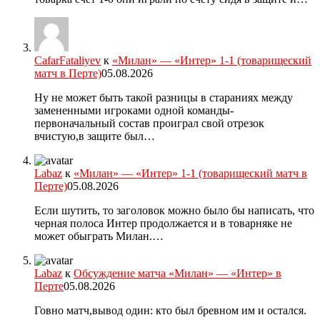
CafarFataliyev
к
«Милан» — «Интер» 1-1 (товарищеский
матч в Перте)
05.08.2026
Ну не может быть такой разницы в стараниях между
замененными игроками одной команды-
первоначальный состав проиграл свой отрезок
вчистую,в защите был…
Labaz
к
«Милан» — «Интер» 1-1 (товарищеский матч в
Перте)
05.08.2026
Если шутить, то заголовок можно было бы написать, что
черная полоса Интер продолжается и в товарняке не
может обыграть Милан.…
Labaz
к
Обсуждение матча «Милан» — «Интер» в
Перте
05.08.2026
Говно матч,вывод один: кто был бревном им и остался.