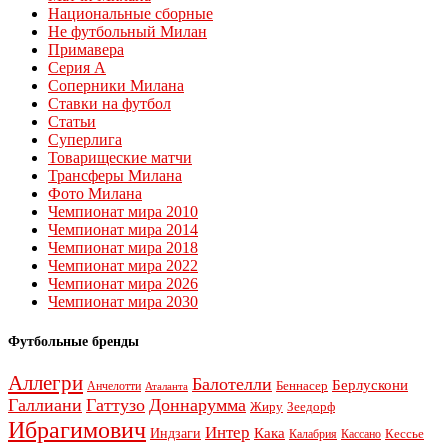
Национальные сборные
Не футбольный Милан
Примавера
Серия А
Соперники Милана
Ставки на футбол
Статьи
Суперлига
Товарищеские матчи
Трансферы Милана
Фото Милана
Чемпионат мира 2010
Чемпионат мира 2014
Чемпионат мира 2018
Чемпионат мира 2022
Чемпионат мира 2026
Чемпионат мира 2030
Футбольные бренды
Аллегри
Балотелли
Берлускони
Беннасер
Анчелотти
Аталанта
Галлиани
Гаттузо
Доннарумма
Жиру
Зеедорф
Ибрагимович
Интер
Кака
Индзаги
Кессье
Калабрия
Кассано