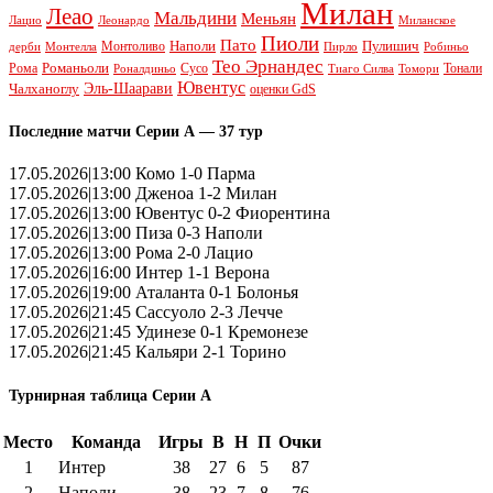
Милан
Леао
Мальдини
Меньян
Леонардо
Лацио
Миланское
Пиоли
Пато
Наполи
Монтоливо
Пулишич
Монтелла
Пирло
дерби
Робиньо
Тео Эрнандес
Рома
Романьоли
Сусо
Тонали
Роналдиньо
Тиаго Силва
Томори
Ювентус
Эль-Шаарави
Чалханоглу
оценки GdS
Последние матчи Серии А — 37 тур
17.05.2026|13:00 Комо 1-0 Парма
17.05.2026|13:00 Дженоа 1-2 Милан
17.05.2026|13:00 Ювентус 0-2 Фиорентина
17.05.2026|13:00 Пиза 0-3 Наполи
17.05.2026|13:00 Рома 2-0 Лацио
17.05.2026|16:00 Интер 1-1 Верона
17.05.2026|19:00 Аталанта 0-1 Болонья
17.05.2026|21:45 Сассуоло 2-3 Лечче
17.05.2026|21:45 Удинезе 0-1 Кремонезе
17.05.2026|21:45 Кальяри 2-1 Торино
Турнирная таблица Серии А
Место
Команда
Игры
В
Н
П
Очки
1
Интер
38
27
6
5
87
2
Наполи
38
23
7
8
76