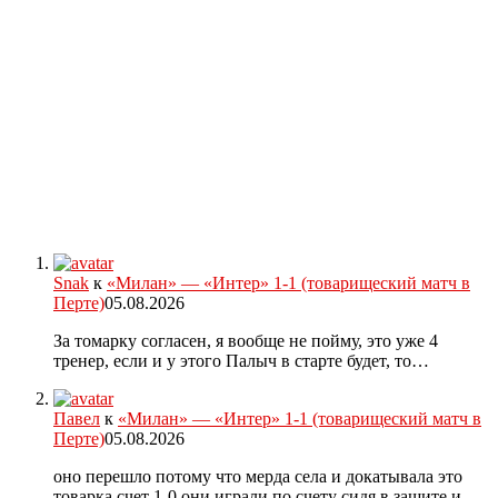
Snak
к
«Милан» — «Интер» 1-1 (товарищеский матч в
Перте)
05.08.2026
За томарку согласен, я вообще не пойму, это уже 4
тренер, если и у этого Палыч в старте будет, то…
Павел
к
«Милан» — «Интер» 1-1 (товарищеский матч в
Перте)
05.08.2026
оно перешло потому что мерда села и докатывала это
товарка счет 1-0 они играли по счету сидя в защите и…