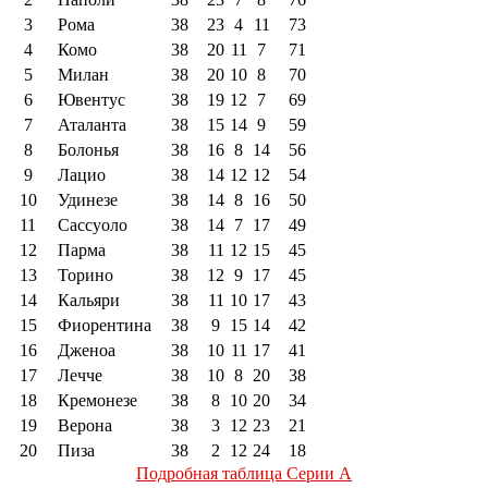
3
Рома
38
23
4
11
73
4
Комо
38
20
11
7
71
5
Милан
38
20
10
8
70
6
Ювентус
38
19
12
7
69
7
Аталанта
38
15
14
9
59
8
Болонья
38
16
8
14
56
9
Лацио
38
14
12
12
54
10
Удинезе
38
14
8
16
50
11
Сассуоло
38
14
7
17
49
12
Парма
38
11
12
15
45
13
Торино
38
12
9
17
45
14
Кальяри
38
11
10
17
43
15
Фиорентина
38
9
15
14
42
16
Дженоа
38
10
11
17
41
17
Лечче
38
10
8
20
38
18
Кремонезе
38
8
10
20
34
19
Верона
38
3
12
23
21
20
Пиза
38
2
12
24
18
Подробная таблица Серии А