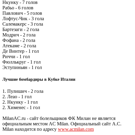
Нкунку - 7 голов
Рабьо - 6 голов
Павлович - 5 голов
Лофтус-Чик - 3 гола
Салемакерс - 3 гола
Бартезаги - 2 гола
Модрич - 2 гола
Фофана - 2 гола
Атекаме - 2 гола
Де Винтер - 1 гол
Риччи - 1 гол
Фюллькруг - 1 гол
Эступиньян - 1 гол
Лучшие бомбардиры в Кубке Италии
1. Пулишич - 2 гола
2. Леао - 1 гол
2. Нкунку - 1 гол
2. Хименес - 1 гол
MilanAC.ru - сайт болельщиков ФК Милан не является
официальным местом AC Milan. Официальный сайт A.C.
Milan находится по адресу
www.acmilan.com