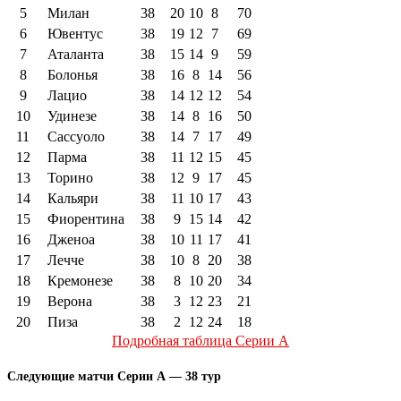
5
Милан
38
20
10
8
70
6
Ювентус
38
19
12
7
69
7
Аталанта
38
15
14
9
59
8
Болонья
38
16
8
14
56
9
Лацио
38
14
12
12
54
10
Удинезе
38
14
8
16
50
11
Сассуоло
38
14
7
17
49
12
Парма
38
11
12
15
45
13
Торино
38
12
9
17
45
14
Кальяри
38
11
10
17
43
15
Фиорентина
38
9
15
14
42
16
Дженоа
38
10
11
17
41
17
Лечче
38
10
8
20
38
18
Кремонезе
38
8
10
20
34
19
Верона
38
3
12
23
21
20
Пиза
38
2
12
24
18
Подробная таблица Серии А
Следующие матчи Серии А — 38 тур