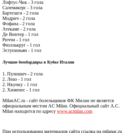
Лофтус-Чик - 3 гола
Салемакерс - 3 гола
Бартезаги - 2 гола
Модрич - 2 гола
Фофана - 2 гола
Атекаме - 2 гола
Де Винтер - 1 гол
Риччи - 1 гол
Фюллькруг - 1 гол
Эступиньян - 1 гол
Лучшие бомбардиры в Кубке Италии
1. Пулишич - 2 гола
2. Леао - 1 гол
2. Нкунку - 1 гол
2. Хименес - 1 гол
MilanAC.ru - сайт болельщиков ФК Милан не является
официальным местом AC Milan. Официальный сайт A.C.
Milan находится по адресу
www.acmilan.com
При использовании материалов сайта ссылка на milanac.ru