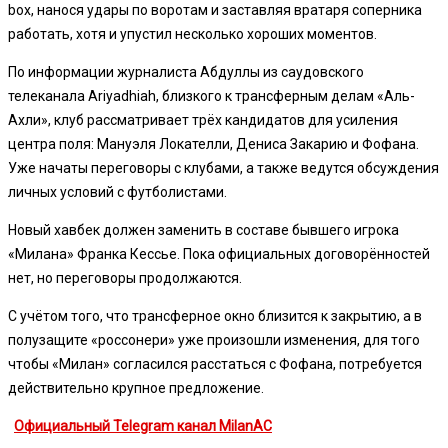
box, нанося удары по воротам и заставляя вратаря соперника
работать, хотя и упустил несколько хороших моментов.
По информации журналиста Абдуллы из саудовского
телеканала Ariyadhiah, близкого к трансферным делам «Аль-
Ахли», клуб рассматривает трёх кандидатов для усиления
центра поля: Мануэля Локателли, Дениса Закарию и Фофана.
Уже начаты переговоры с клубами, а также ведутся обсуждения
личных условий с футболистами.
Новый хавбек должен заменить в составе бывшего игрока
«Милана» Франка Кессье. Пока официальных договорённостей
нет, но переговоры продолжаются.
С учётом того, что трансферное окно близится к закрытию, а в
полузащите «россонери» уже произошли изменения, для того
чтобы «Милан» согласился расстаться с Фофана, потребуется
действительно крупное предложение.
Официальный Telegram канал MilanAC