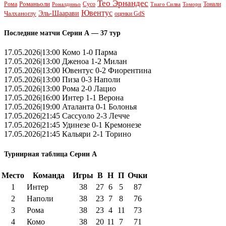
Тео Эрнандес
Рома
Романьоли
Сусо
Тонали
Роналдиньо
Тиаго Силва
Томори
Ювентус
Эль-Шаарави
Чалханоглу
оценки GdS
Последние матчи Серии А — 37 тур
17.05.2026|13:00 Комо 1-0 Парма
17.05.2026|13:00 Дженоа 1-2 Милан
17.05.2026|13:00 Ювентус 0-2 Фиорентина
17.05.2026|13:00 Пиза 0-3 Наполи
17.05.2026|13:00 Рома 2-0 Лацио
17.05.2026|16:00 Интер 1-1 Верона
17.05.2026|19:00 Аталанта 0-1 Болонья
17.05.2026|21:45 Сассуоло 2-3 Лечче
17.05.2026|21:45 Удинезе 0-1 Кремонезе
17.05.2026|21:45 Кальяри 2-1 Торино
Турнирная таблица Серии А
Место
Команда
Игры
В
Н
П
Очки
1
Интер
38
27
6
5
87
2
Наполи
38
23
7
8
76
3
Рома
38
23
4
11
73
4
Комо
38
20
11
7
71