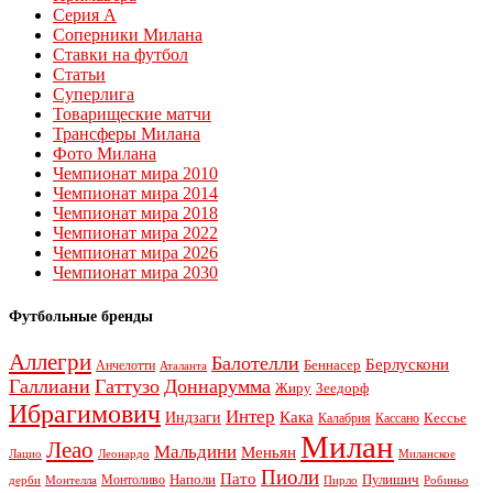
Серия А
Соперники Милана
Ставки на футбол
Статьи
Суперлига
Товарищеские матчи
Трансферы Милана
Фото Милана
Чемпионат мира 2010
Чемпионат мира 2014
Чемпионат мира 2018
Чемпионат мира 2022
Чемпионат мира 2026
Чемпионат мира 2030
Футбольные бренды
Аллегри
Балотелли
Берлускони
Беннасер
Анчелотти
Аталанта
Галлиани
Гаттузо
Доннарумма
Жиру
Зеедорф
Ибрагимович
Интер
Кака
Индзаги
Кессье
Калабрия
Кассано
Милан
Леао
Мальдини
Меньян
Леонардо
Лацио
Миланское
Пиоли
Пато
Наполи
Монтоливо
Пулишич
Монтелла
Пирло
дерби
Робиньо