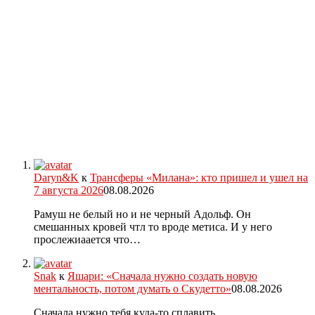
Daryn&K
к
Трансферы «Милана»: кто пришел и ушел на
7 августа 2026
08.08.2026
Рамуш не белый но и не черный Адольф. Он
смешанных кровей чтл то вроде метиса. И у него
прослежиаается что…
Snak
к
Яшари: «Сначала нужно создать новую
ментальность, потом думать о Скудетто»
08.08.2026
Сначала нужно тебя куда-то сплавить