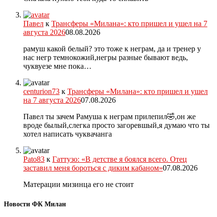
Павел
к
Трансферы «Милана»: кто пришел и ушел на 7
августа 2026
08.08.2026
рамуш какой белый? это тоже к неграм, да и тренер у
нас негр темнокожий,негры разные бывают ведь,
чуквуезе мне пока…
centurion73
к
Трансферы «Милана»: кто пришел и ушел
на 7 августа 2026
07.08.2026
Павел ты зачем Рамуша к неграм прилепил🤣,он же
вроде былый,слегка просто загоревшый,я думаю что ты
хотел написать чуквачанга
Pato83
к
Гаттузо: «В детстве я боялся всего. Отец
заставил меня бороться с диким кабаном»
07.08.2026
Матерации мизинца его не стоит
Новости ФК Милан