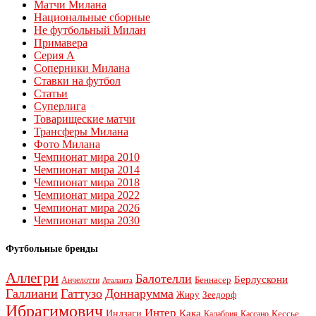
Матчи Милана
Национальные сборные
Не футбольный Милан
Примавера
Серия А
Соперники Милана
Ставки на футбол
Статьи
Суперлига
Товарищеские матчи
Трансферы Милана
Фото Милана
Чемпионат мира 2010
Чемпионат мира 2014
Чемпионат мира 2018
Чемпионат мира 2022
Чемпионат мира 2026
Чемпионат мира 2030
Футбольные бренды
Аллегри
Балотелли
Берлускони
Беннасер
Анчелотти
Аталанта
Галлиани
Гаттузо
Доннарумма
Жиру
Зеедорф
Ибрагимович
Интер
Кака
Индзаги
Кессье
Калабрия
Кассано