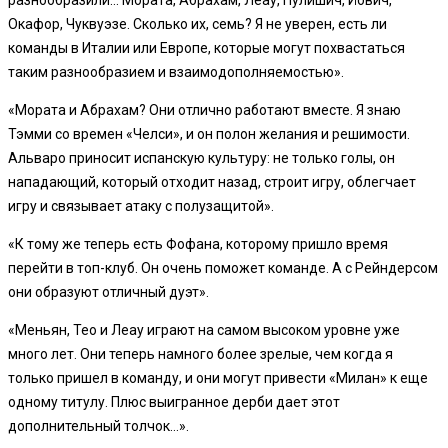
Окафор, Чуквуэзе. Сколько их, семь? Я не уверен, есть ли
команды в Италии или Европе, которые могут похвастаться
таким разнообразием и взаимодополняемостью».
«Мората и Абрахам? Они отлично работают вместе. Я знаю
Тэмми со времен «Челси», и он полон желания и решимости.
Альваро приносит испанскую культуру: не только голы, он
нападающий, который отходит назад, строит игру, облегчает
игру и связывает атаку с полузащитой».
«К тому же теперь есть Фофана, которому пришло время
перейти в топ-клуб. Он очень поможет команде. А с Рейндерсом
они образуют отличный дуэт».
«Меньян, Тео и Леау играют на самом высоком уровне уже
много лет. Они теперь намного более зрелые, чем когда я
только пришел в команду, и они могут привести «Милан» к еще
одному титулу. Плюс выигранное дерби дает этот
дополнительный толчок…».