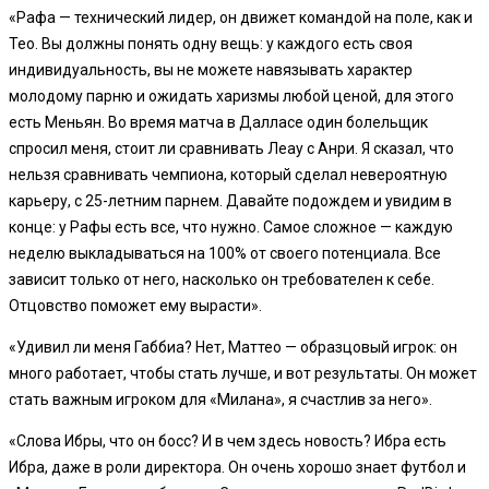
«Рафа — технический лидер, он движет командой на поле, как и
Тео. Вы должны понять одну вещь: у каждого есть своя
индивидуальность, вы не можете навязывать характер
молодому парню и ожидать харизмы любой ценой, для этого
есть Меньян. Во время матча в Далласе один болельщик
спросил меня, стоит ли сравнивать Леау с Анри. Я сказал, что
нельзя сравнивать чемпиона, который сделал невероятную
карьеру, с 25-летним парнем. Давайте подождем и увидим в
конце: у Рафы есть все, что нужно. Самое сложное — каждую
неделю выкладываться на 100% от своего потенциала. Все
зависит только от него, насколько он требователен к себе.
Отцовство поможет ему вырасти».
«Удивил ли меня Габбиа? Нет, Маттео — образцовый игрок: он
много работает, чтобы стать лучше, и вот результаты. Он может
стать важным игроком для «Милана», я счастлив за него».
«Слова Ибры, что он босс? И в чем здесь новость? Ибра есть
Ибра, даже в роли директора. Он очень хорошо знает футбол и