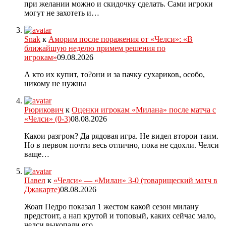
при желании можно и скидочку сделать. Сами игроки
могут не захотеть и…
Snak
к
Аморим после поражения от «Челси»: «В
ближайшую неделю примем решения по
игрокам»
09.08.2026
А кто их купит, то?они и за пачку сухариков, особо,
никому не нужны
Рюрикович
к
Оценки игрокам «Милана» после матча с
«Челси» (0-3)
08.08.2026
Какои разгром? Да рядовая игра. Не видел второи таим.
Но в первом почти весь отлично, пока не сдохли. Челси
ваще…
Павел
к
«Челси» — «Милан» 3-0 (товарищеский матч в
Джакарте)
08.08.2026
Жоап Педро показал 1 жестом какой сезон милану
предстоит, а нап крутой и топовый, каких сейчас мало,
челси выкопали его…