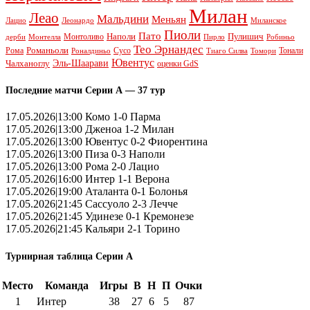
Милан
Леао
Мальдини
Меньян
Леонардо
Лацио
Миланское
Пиоли
Пато
Наполи
Монтоливо
Пулишич
Монтелла
Пирло
дерби
Робиньо
Тео Эрнандес
Рома
Романьоли
Сусо
Тонали
Роналдиньо
Тиаго Силва
Томори
Ювентус
Эль-Шаарави
Чалханоглу
оценки GdS
Последние матчи Серии А — 37 тур
17.05.2026|13:00 Комо 1-0 Парма
17.05.2026|13:00 Дженоа 1-2 Милан
17.05.2026|13:00 Ювентус 0-2 Фиорентина
17.05.2026|13:00 Пиза 0-3 Наполи
17.05.2026|13:00 Рома 2-0 Лацио
17.05.2026|16:00 Интер 1-1 Верона
17.05.2026|19:00 Аталанта 0-1 Болонья
17.05.2026|21:45 Сассуоло 2-3 Лечче
17.05.2026|21:45 Удинезе 0-1 Кремонезе
17.05.2026|21:45 Кальяри 2-1 Торино
Турнирная таблица Серии А
Место
Команда
Игры
В
Н
П
Очки
1
Интер
38
27
6
5
87