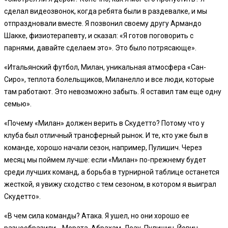
сделал видеозвонок, когда ребята были в раздевалке, и мы
отпраздновали вместе. Я позвонил своему другу Армандо
Шакке, физиотерапевту, и сказал: «Я готов поговорить с
парнями, давайте сделаем это». Это было потрясающе».
«Итальянский футбол, Милан, уникальная атмосфера «Сан-
Сиро», теплота болельщиков, Миланелло и все люди, которые
там работают. Это невозможно забыть. Я оставил там еще одну
семью».
«Почему «Милан» должен верить в Скудетто? Потому что у
клуба был отличный трансферный рынок. И те, кто уже был в
команде, хорошо начали сезон, например, Пулишич. Через
месяц мы поймем лучше: если «Милан» по-прежнему будет
среди лучших команд, а борьба в турнирной таблице останется
жесткой, я увижу сходство с тем сезоном, в котором я выиграл
Скудетто».
«В чем сила команды? Атака. Я ушел, но они хорошо ее
разнообразили… Мората, Абрахам, Леау, Пулишич, Йович,