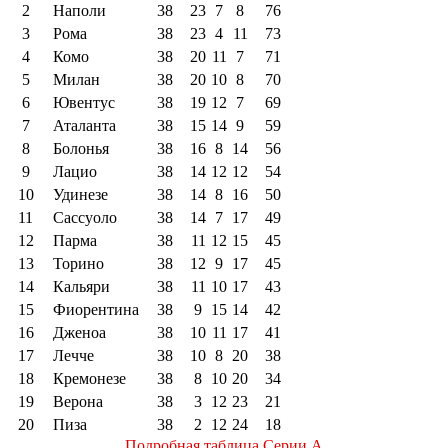
2
Наполи
38
23
7
8
76
3
Рома
38
23
4
11
73
4
Комо
38
20
11
7
71
5
Милан
38
20
10
8
70
6
Ювентус
38
19
12
7
69
7
Аталанта
38
15
14
9
59
8
Болонья
38
16
8
14
56
9
Лацио
38
14
12
12
54
10
Удинезе
38
14
8
16
50
11
Сассуоло
38
14
7
17
49
12
Парма
38
11
12
15
45
13
Торино
38
12
9
17
45
14
Кальяри
38
11
10
17
43
15
Фиорентина
38
9
15
14
42
16
Дженоа
38
10
11
17
41
17
Лечче
38
10
8
20
38
18
Кремонезе
38
8
10
20
34
19
Верона
38
3
12
23
21
20
Пиза
38
2
12
24
18
Подробная таблица Серии А