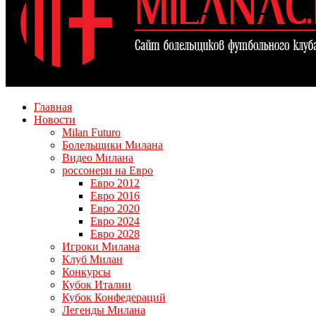
Главная
Новости
Milan Futuro
Болельщики Милана
Видео Милана
россонери на Евро
Евро 2012
Евро 2016
Евро 2020
Евро 2024
Евро 2028
Игроки Милана
Клуб Милан
Конкурсы
Кубок Италии
Кубок Конфедераций
Легенды Милана