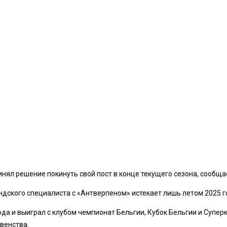
нял решение покинуть свой пост в конце текущего сезона, сообщ
дского специалиста с «Антверпеном» истекает лишь летом 2025 год
ода и выиграл с клубом чемпионат Бельгии, Кубок Бельгии и Супер
венства.