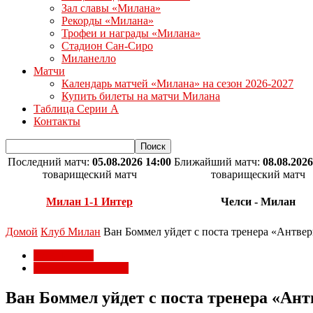
Зал славы «Милана»
Рекорды «Милана»
Трофеи и награды «Милана»
Стадион Сан-Сиро
Миланелло
Матчи
Календарь матчей «Милана» на сезон 2026-2027
Купить билеты на матчи Милана
Таблица Серии А
Контакты
Последний матч:
05.08.2026 14:00
Ближайший матч:
08.08.2026
товарищеский матч
товарищеский матч
Милан 1-1 Интер
Челси - Милан
Домой
Клуб Милан
Ван Боммел уйдет с поста тренера «Антве
Клуб Милан
Соперники Милана
Ван Боммел уйдет с поста тренера «Ан