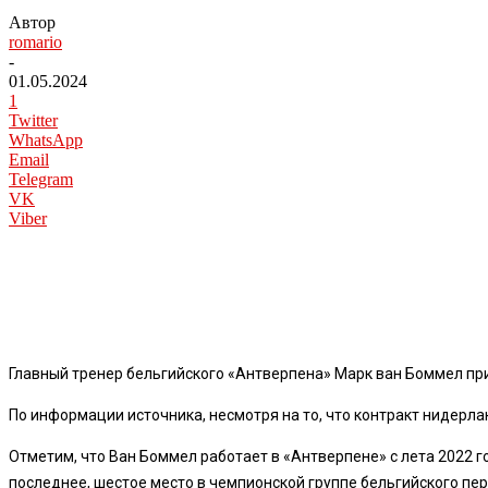
Автор
romario
-
01.05.2024
1
Twitter
WhatsApp
Email
Telegram
VK
Viber
Главный тренер бельгийского «Антверпена» Марк ван Боммел при
По информации источника, несмотря на то, что контракт нидерлан
Отметим, что Ван Боммел работает в «Антверпене» с лета 2022 г
последнее, шестое место в чемпионской группе бельгийского пер