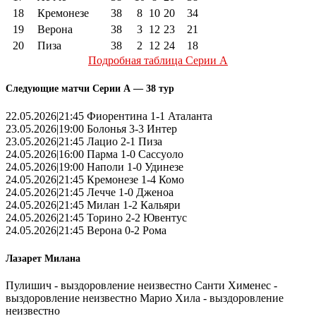
18
Кремонезе
38
8
10
20
34
19
Верона
38
3
12
23
21
20
Пиза
38
2
12
24
18
Подробная таблица Серии А
Следующие матчи Серии А — 38 тур
22.05.2026|21:45 Фиорентина 1-1 Аталанта
23.05.2026|19:00 Болонья 3-3 Интер
23.05.2026|21:45 Лацио 2-1 Пиза
24.05.2026|16:00 Парма 1-0 Сассуоло
24.05.2026|19:00 Наполи 1-0 Удинезе
24.05.2026|21:45 Кремонезе 1-4 Комо
24.05.2026|21:45 Лечче 1-0 Дженоа
24.05.2026|21:45 Милан 1-2 Кальяри
24.05.2026|21:45 Торино 2-2 Ювентус
24.05.2026|21:45 Верона 0-2 Рома
Лазарет Милана
Пулишич - выздоровление неизвестно Санти Хименес -
выздоровление неизвестно Марио Хила - выздоровление
неизвестно