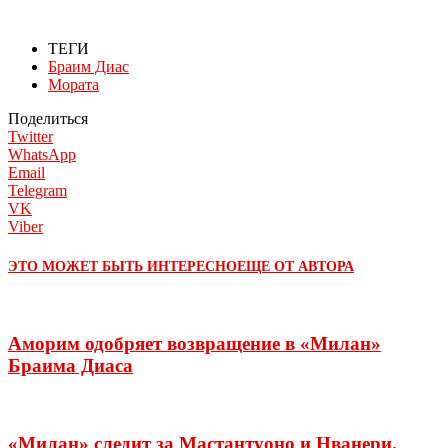
ТЕГИ
Браим Диас
Мората
Поделиться
Twitter
WhatsApp
Email
Telegram
VK
Viber
ЭТО МОЖЕТ БЫТЬ ИНТЕРЕСНО
ЕЩЕ ОТ АВТОРА
Аморим одобряет возвращение в «Милан»
Браима Диаса
«Милан» следит за Мастантуоно и Нванери.