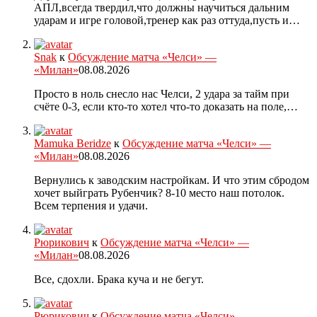
АПЛ,всегда твердил,что должны научиться дальним
ударам и игре головой,тренер как раз оттуда,пусть и…
Snak
к
Обсуждение матча «Челси» —
«Милан»
08.08.2026
Просто в ноль снесло нас Челси, 2 удара за тайм при
счёте 0-3, если кто-то хотел что-то доказать на поле,…
Mamuka Beridze
к
Обсуждение матча «Челси» —
«Милан»
08.08.2026
Вернулись к заводским настройкам. И что этим сбродом
хочет выйграть Рубенчик? 8-10 место наш потолок.
Всем терпения и удачи.
Рюрикович
к
Обсуждение матча «Челси» —
«Милан»
08.08.2026
Все, сдохли. Брака куча и не бегут.
Рюрикович
к
Обсуждение матча «Челси» —