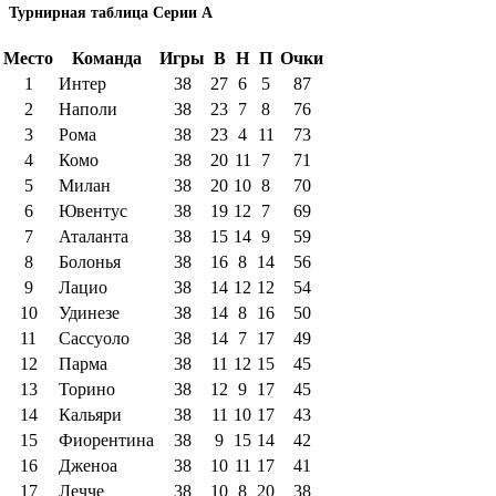
Турнирная таблица Серии А
Место
Команда
Игры
В
Н
П
Очки
1
Интер
38
27
6
5
87
2
Наполи
38
23
7
8
76
3
Рома
38
23
4
11
73
4
Комо
38
20
11
7
71
5
Милан
38
20
10
8
70
6
Ювентус
38
19
12
7
69
7
Аталанта
38
15
14
9
59
8
Болонья
38
16
8
14
56
9
Лацио
38
14
12
12
54
10
Удинезе
38
14
8
16
50
11
Сассуоло
38
14
7
17
49
12
Парма
38
11
12
15
45
13
Торино
38
12
9
17
45
14
Кальяри
38
11
10
17
43
15
Фиорентина
38
9
15
14
42
16
Дженоа
38
10
11
17
41
17
Лечче
38
10
8
20
38