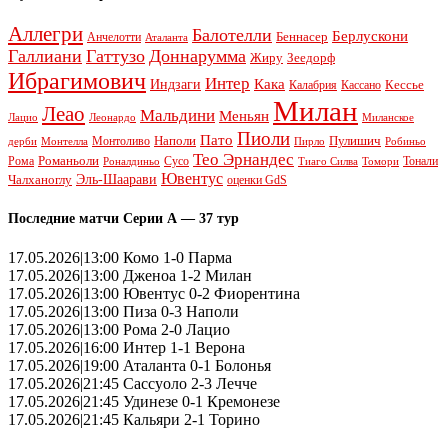
Аллегри
Балотелли
Берлускони
Беннасер
Анчелотти
Аталанта
Галлиани
Гаттузо
Доннарумма
Жиру
Зеедорф
Ибрагимович
Интер
Кака
Индзаги
Кессье
Калабрия
Кассано
Милан
Леао
Мальдини
Меньян
Леонардо
Лацио
Миланское
Пиоли
Пато
Наполи
Монтоливо
Пулишич
Монтелла
Пирло
дерби
Робиньо
Тео Эрнандес
Рома
Романьоли
Сусо
Тонали
Роналдиньо
Тиаго Силва
Томори
Ювентус
Эль-Шаарави
Чалханоглу
оценки GdS
Последние матчи Серии А — 37 тур
17.05.2026|13:00 Комо 1-0 Парма
17.05.2026|13:00 Дженоа 1-2 Милан
17.05.2026|13:00 Ювентус 0-2 Фиорентина
17.05.2026|13:00 Пиза 0-3 Наполи
17.05.2026|13:00 Рома 2-0 Лацио
17.05.2026|16:00 Интер 1-1 Верона
17.05.2026|19:00 Аталанта 0-1 Болонья
17.05.2026|21:45 Сассуоло 2-3 Лечче
17.05.2026|21:45 Удинезе 0-1 Кремонезе
17.05.2026|21:45 Кальяри 2-1 Торино