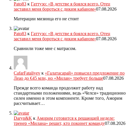
Pato83
к
Гаттузо: «В детстве я боялся всего. Отец
заставил меня бороться с диким кабаном»
07.08.2026
Матерации мизинца его не стоит
Pato83
к
Гаттузо: «В детстве я боялся всего. Отец
заставил меня бороться с диким кабаном»
07.08.2026
Сравнили тоже мне с матрасом.
CafarFataliyev
к
«Галатасарай» повысил предложение по
Леао до €45 млн, но «Милан» требует больше
07.08.2026
Прежде всего команда продолжит работу над
стандартными положениями, ведь «Челси» традиционно
силен именно в этом компоненте. Кроме того, Аморим
рассчитывает…
Daryn&K
к
Аморим готовится к решающей неделе:
тренер «Милана» решит, кто покинет команду
07.08.2026