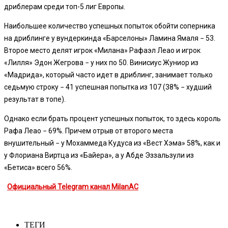
дриблерам среди топ-5 лиг Европы.
Наибольшее количество успешных попыток обойти соперника
на дриблинге у вундеркинда «Барселоны» Ламина Ямаля − 53.
Второе место делят игрок «Милана» Рафаэл Леао и игрок
«Лилля» Эдон Жегрова − у них по 50. Винисиус Жуниор из
«Мадрида», который часто идет в дриблинг, занимает только
седьмую строку − 41 успешная попытка из 107 (38% − худший
результат в топе).
Однако если брать процент успешных попыток, то здесь король
Рафа Леао − 69%. Причем отрыв от второго места
внушительный − у Мохаммеда Кудуса из «Вест Хэма» 58%, как и
у Флориана Виртца из «Байера», а у Абде Эззальзули из
«Бетиса» всего 56%.
Официальный Telegram канал MilanAC
ТЕГИ