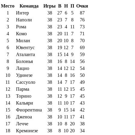
Место
Команда
Игры
В
Н
П
Очки
1
Интер
38
27
6
5
87
2
Наполи
38
23
7
8
76
3
Рома
38
23
4
11
73
4
Комо
38
20
11
7
71
5
Милан
38
20
10
8
70
6
Ювентус
38
19
12
7
69
7
Аталанта
38
15
14
9
59
8
Болонья
38
16
8
14
56
9
Лацио
38
14
12
12
54
10
Удинезе
38
14
8
16
50
11
Сассуоло
38
14
7
17
49
12
Парма
38
11
12
15
45
13
Торино
38
12
9
17
45
14
Кальяри
38
11
10
17
43
15
Фиорентина
38
9
15
14
42
16
Дженоа
38
10
11
17
41
17
Лечче
38
10
8
20
38
18
Кремонезе
38
8
10
20
34