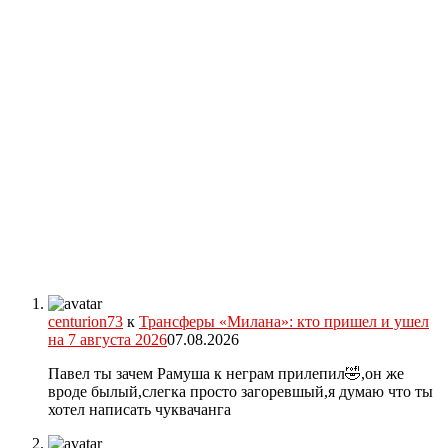
centurion73
к
Трансферы «Милана»: кто пришел и ушел
на 7 августа 2026
07.08.2026
Павел ты зачем Рамуша к неграм прилепил🤣,он же
вроде былый,слегка просто загоревшый,я думаю что ты
хотел написать чуквачанга