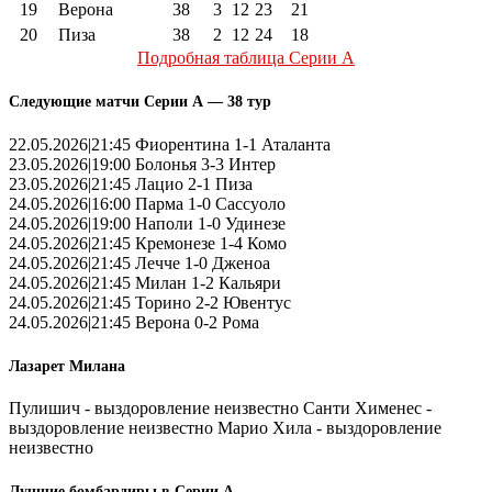
19
Верона
38
3
12
23
21
20
Пиза
38
2
12
24
18
Подробная таблица Серии А
Следующие матчи Серии А — 38 тур
22.05.2026|21:45 Фиорентина 1-1 Аталанта
23.05.2026|19:00 Болонья 3-3 Интер
23.05.2026|21:45 Лацио 2-1 Пиза
24.05.2026|16:00 Парма 1-0 Сассуоло
24.05.2026|19:00 Наполи 1-0 Удинезе
24.05.2026|21:45 Кремонезе 1-4 Комо
24.05.2026|21:45 Лечче 1-0 Дженоа
24.05.2026|21:45 Милан 1-2 Кальяри
24.05.2026|21:45 Торино 2-2 Ювентус
24.05.2026|21:45 Верона 0-2 Рома
Лазарет Милана
Пулишич - выздоровление неизвестно Санти Хименес -
выздоровление неизвестно Марио Хила - выздоровление
неизвестно
Лучшие бомбардиры в Серии А