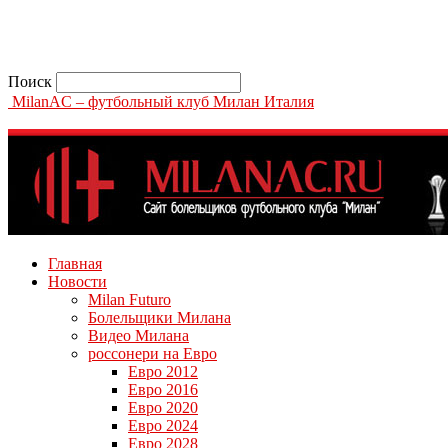
Поиск
MilanAC – футбольный клуб Милан Италия
Главная
Новости
Milan Futuro
Болельщики Милана
Видео Милана
россонери на Евро
Евро 2012
Евро 2016
Евро 2020
Евро 2024
Евро 2028