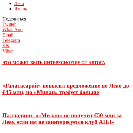
Леао
Ямаль
Поделиться
Twitter
WhatsApp
Email
Telegram
VK
Viber
ЭТО МОЖЕТ БЫТЬ ИНТЕРЕСНО
ЕЩЕ ОТ АВТОРА
«Галатасарай» повысил предложение по Леао до
€45 млн, но «Милан» требует больше
Палладини: «»Милан» не получит €50 млн за
Леау, если им не заинтересуется клуб АПЛ»