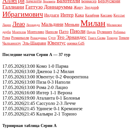
Аллегри
Балотелли
Берлускони
Беннасер
Анчелотти
Аталанта
Галлиани
Гаттузо
Доннарумма
Жиру
Зеедорф
Ибрагимович
Интер
Кака
Индзаги
Кессье
Калабрия
Кассано
Милан
Леао
Мальдини
Меньян
Леонардо
Лацио
Миланское
Пиоли
Пато
Наполи
Монтоливо
Пулишич
Монтелла
Пирло
дерби
Робиньо
Тео Эрнандес
Рома
Романьоли
Сусо
Тонали
Роналдиньо
Тиаго Силва
Томори
Ювентус
Эль-Шаарави
Чалханоглу
оценки GdS
Последние матчи Серии А — 37 тур
17.05.2026|13:00 Комо 1-0 Парма
17.05.2026|13:00 Дженоа 1-2 Милан
17.05.2026|13:00 Ювентус 0-2 Фиорентина
17.05.2026|13:00 Пиза 0-3 Наполи
17.05.2026|13:00 Рома 2-0 Лацио
17.05.2026|16:00 Интер 1-1 Верона
17.05.2026|19:00 Аталанта 0-1 Болонья
17.05.2026|21:45 Сассуоло 2-3 Лечче
17.05.2026|21:45 Удинезе 0-1 Кремонезе
17.05.2026|21:45 Кальяри 2-1 Торино
Турнирная таблица Серии А