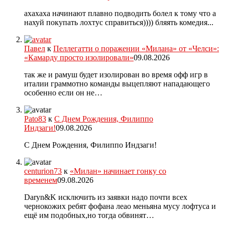
ахахаха начинают плавно подводить болел к тому что а
нахуй покупать лохтус справиться)))) бляять комедия...
Павел
к
Пеллегатти о поражении «Милана» от «Челси»:
«Камарду просто изолировали»
09.08.2026
так же и рамуш будет изолирован во время офф игр в
италии граммотно команды выцепляют нападающего
особенно если он не…
Pato83
к
С Днем Рождения, Филиппо
Индзаги!
09.08.2026
С Днем Рождения, Филиппо Индзаги!
centurion73
к
«Милан» начинает гонку со
временем
09.08.2026
Daryn&K исключить из заявки надо почти всех
чернокожих ребят фофана леао меньяна мусу лофтуса и
ещё им подобных,но тогда обвинят…