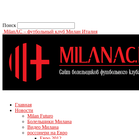
Поиск
MilanAC – футбольный клуб Милан Италия
Главная
Новости
Milan Futuro
Болельщики Милана
Видео Милана
россонери на Евро
Евро 2012