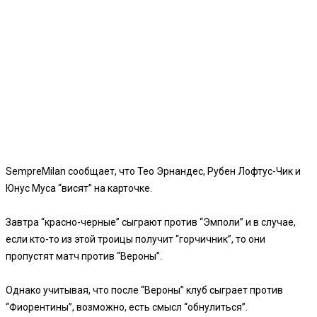
SempreMilan сообщает, что Тео Эрнандес, Рубен Лофтус-Чик и
Юнус Муса “висят” на карточке.
Завтра “красно-черные” сыграют против “Эмполи” и в случае,
если кто-то из этой троицы получит “горчичник”, то они
пропустят матч против “Вероны”.
Однако учитывая, что после “Вероны” клуб сыграет против
“Фиорентины”, возможно, есть смысл “обнулиться”.