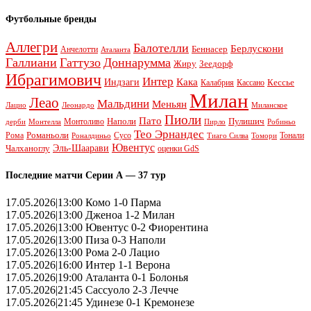
Футбольные бренды
Аллегри
Балотелли
Берлускони
Беннасер
Анчелотти
Аталанта
Галлиани
Гаттузо
Доннарумма
Жиру
Зеедорф
Ибрагимович
Интер
Кака
Индзаги
Кессье
Калабрия
Кассано
Милан
Леао
Мальдини
Меньян
Леонардо
Лацио
Миланское
Пиоли
Пато
Наполи
Монтоливо
Пулишич
Монтелла
Пирло
дерби
Робиньо
Тео Эрнандес
Рома
Романьоли
Сусо
Тонали
Роналдиньо
Тиаго Силва
Томори
Ювентус
Эль-Шаарави
Чалханоглу
оценки GdS
Последние матчи Серии А — 37 тур
17.05.2026|13:00 Комо 1-0 Парма
17.05.2026|13:00 Дженоа 1-2 Милан
17.05.2026|13:00 Ювентус 0-2 Фиорентина
17.05.2026|13:00 Пиза 0-3 Наполи
17.05.2026|13:00 Рома 2-0 Лацио
17.05.2026|16:00 Интер 1-1 Верона
17.05.2026|19:00 Аталанта 0-1 Болонья
17.05.2026|21:45 Сассуоло 2-3 Лечче
17.05.2026|21:45 Удинезе 0-1 Кремонезе