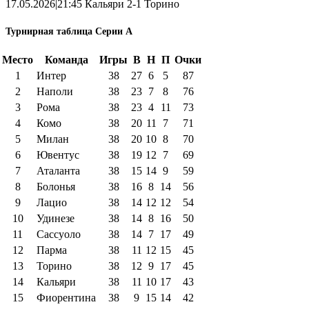
17.05.2026|21:45 Кальяри 2-1 Торино
Турнирная таблица Серии А
Место
Команда
Игры
В
Н
П
Очки
1
Интер
38
27
6
5
87
2
Наполи
38
23
7
8
76
3
Рома
38
23
4
11
73
4
Комо
38
20
11
7
71
5
Милан
38
20
10
8
70
6
Ювентус
38
19
12
7
69
7
Аталанта
38
15
14
9
59
8
Болонья
38
16
8
14
56
9
Лацио
38
14
12
12
54
10
Удинезе
38
14
8
16
50
11
Сассуоло
38
14
7
17
49
12
Парма
38
11
12
15
45
13
Торино
38
12
9
17
45
14
Кальяри
38
11
10
17
43
15
Фиорентина
38
9
15
14
42