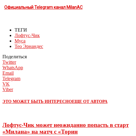
Официальный Telegram канал MilanAC
ТЕГИ
Лофтус-Чик
Муса
Тео Эрнандес
Поделиться
Twitter
WhatsApp
Email
Telegram
VK
Viber
ЭТО МОЖЕТ БЫТЬ ИНТЕРЕСНО
ЕЩЕ ОТ АВТОРА
Лофтус-Чик может неожиданно попасть в старт
«Милана» на матч с «Торин