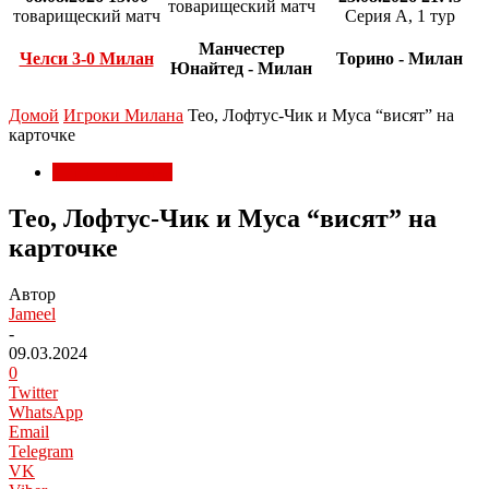
товарищеский матч
товарищеский матч
Серия А, 1 тур
Манчестер
Челси 3-0 Милан
Торино - Милан
Юнайтед - Милан
Домой
Игроки Милана
Тео, Лофтус-Чик и Муса “висят” на
карточке
Игроки Милана
Тео, Лофтус-Чик и Муса “висят” на
карточке
Автор
Jameel
-
09.03.2024
0
Twitter
WhatsApp
Email
Telegram
VK