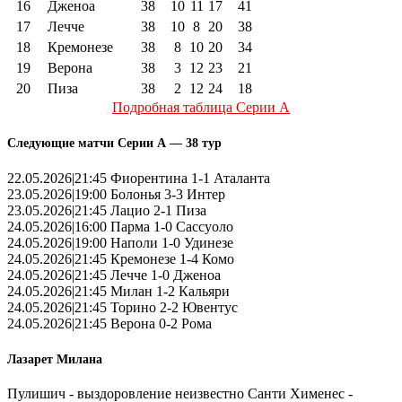
16
Дженоа
38
10
11
17
41
17
Лечче
38
10
8
20
38
18
Кремонезе
38
8
10
20
34
19
Верона
38
3
12
23
21
20
Пиза
38
2
12
24
18
Подробная таблица Серии А
Следующие матчи Серии А — 38 тур
22.05.2026|21:45 Фиорентина 1-1 Аталанта
23.05.2026|19:00 Болонья 3-3 Интер
23.05.2026|21:45 Лацио 2-1 Пиза
24.05.2026|16:00 Парма 1-0 Сассуоло
24.05.2026|19:00 Наполи 1-0 Удинезе
24.05.2026|21:45 Кремонезе 1-4 Комо
24.05.2026|21:45 Лечче 1-0 Дженоа
24.05.2026|21:45 Милан 1-2 Кальяри
24.05.2026|21:45 Торино 2-2 Ювентус
24.05.2026|21:45 Верона 0-2 Рома
Лазарет Милана
Пулишич - выздоровление неизвестно Санти Хименес -