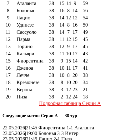
7
Аталанта
38
15
14
9
59
8
Болонья
38
16
8
14
56
9
Лацио
38
14
12
12
54
10
Удинезе
38
14
8
16
50
11
Сассуоло
38
14
7
17
49
12
Парма
38
11
12
15
45
13
Торино
38
12
9
17
45
14
Кальяри
38
11
10
17
43
15
Фиорентина
38
9
15
14
42
16
Дженоа
38
10
11
17
41
17
Лечче
38
10
8
20
38
18
Кремонезе
38
8
10
20
34
19
Верона
38
3
12
23
21
20
Пиза
38
2
12
24
18
Подробная таблица Серии А
Следующие матчи Серии А — 38 тур
22.05.2026|21:45 Фиорентина 1-1 Аталанта
23.05.2026|19:00 Болонья 3-3 Интер
23.05.2026|21:45 Лацио 2-1 Пиза