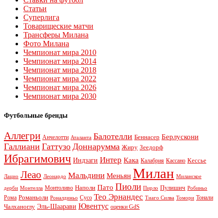
Статьи
Суперлига
Товарищеские матчи
Трансферы Милана
Фото Милана
Чемпионат мира 2010
Чемпионат мира 2014
Чемпионат мира 2018
Чемпионат мира 2022
Чемпионат мира 2026
Чемпионат мира 2030
Футбольные бренды
Аллегри
Балотелли
Берлускони
Беннасер
Анчелотти
Аталанта
Галлиани
Гаттузо
Доннарумма
Жиру
Зеедорф
Ибрагимович
Интер
Кака
Индзаги
Кессье
Калабрия
Кассано
Милан
Леао
Мальдини
Меньян
Леонардо
Лацио
Миланское
Пиоли
Пато
Наполи
Монтоливо
Пулишич
Монтелла
Пирло
дерби
Робиньо
Тео Эрнандес
Рома
Романьоли
Сусо
Тонали
Роналдиньо
Тиаго Силва
Томори
Ювентус
Эль-Шаарави
Чалханоглу
оценки GdS