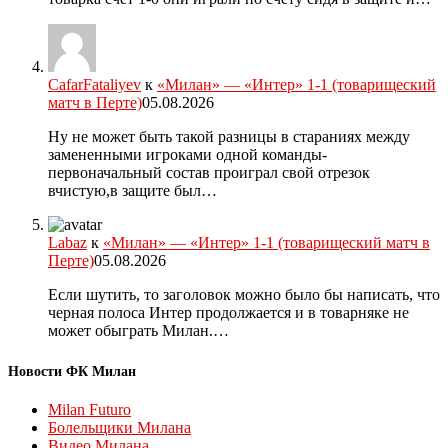
CafarFataliyev
к
«Милан» — «Интер» 1-1 (товарищеский
матч в Перте)
05.08.2026
Ну не может быть такой разницы в стараниях между
замененными игроками одной команды-
первоначальный состав проиграл свой отрезок
вчистую,в защите был…
Labaz
к
«Милан» — «Интер» 1-1 (товарищеский матч в
Перте)
05.08.2026
Если шутить, то заголовок можно было бы написать, что
черная полоса Интер продолжается и в товарняке не
может обыграть Милан.…
Новости ФК Милан
Milan Futuro
Болельщики Милана
Видео Милана