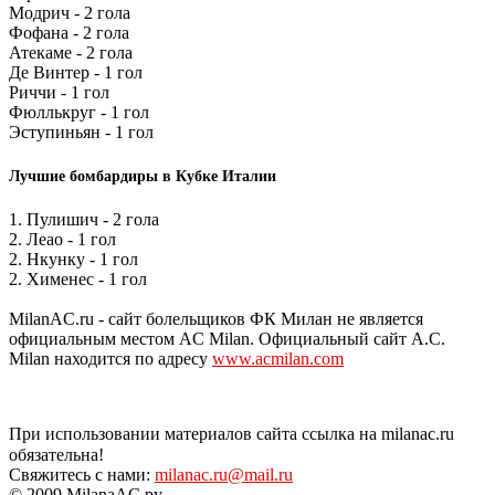
Модрич - 2 гола
Фофана - 2 гола
Атекаме - 2 гола
Де Винтер - 1 гол
Риччи - 1 гол
Фюллькруг - 1 гол
Эступиньян - 1 гол
Лучшие бомбардиры в Кубке Италии
1. Пулишич - 2 гола
2. Леао - 1 гол
2. Нкунку - 1 гол
2. Хименес - 1 гол
MilanAC.ru - сайт болельщиков ФК Милан не является
официальным местом AC Milan. Официальный сайт A.C.
Milan находится по адресу
www.acmilan.com
При использовании материалов сайта ссылка на milanac.ru
обязательна!
Свяжитесь с нами:
milanac.ru@mail.ru
© 2009 MilanaAC.ру