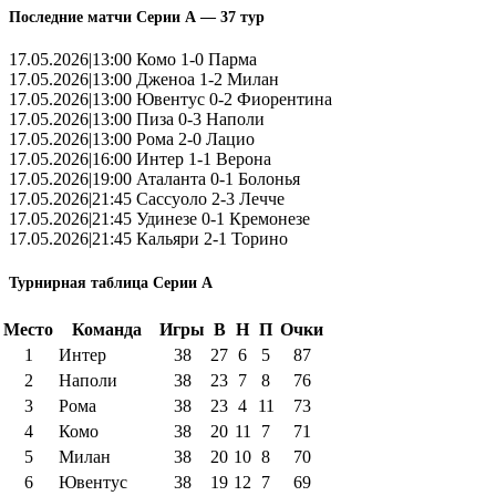
Последние матчи Серии А — 37 тур
17.05.2026|13:00 Комо 1-0 Парма
17.05.2026|13:00 Дженоа 1-2 Милан
17.05.2026|13:00 Ювентус 0-2 Фиорентина
17.05.2026|13:00 Пиза 0-3 Наполи
17.05.2026|13:00 Рома 2-0 Лацио
17.05.2026|16:00 Интер 1-1 Верона
17.05.2026|19:00 Аталанта 0-1 Болонья
17.05.2026|21:45 Сассуоло 2-3 Лечче
17.05.2026|21:45 Удинезе 0-1 Кремонезе
17.05.2026|21:45 Кальяри 2-1 Торино
Турнирная таблица Серии А
Место
Команда
Игры
В
Н
П
Очки
1
Интер
38
27
6
5
87
2
Наполи
38
23
7
8
76
3
Рома
38
23
4
11
73
4
Комо
38
20
11
7
71
5
Милан
38
20
10
8
70
6
Ювентус
38
19
12
7
69