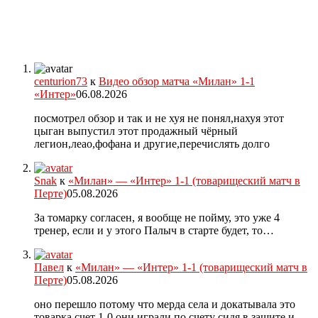
centurion73
к
Видео обзор матча «Милан» 1-1
«Интер»
06.08.2026
посмотрел обзор и так и не хуя не понял,нахуя этот
цыган выпустил этот продажный чёрный
легион,леао,фофана и другие,перечислять долго
Snak
к
«Милан» — «Интер» 1-1 (товарищеский матч в
Перте)
05.08.2026
За томарку согласен, я вообще не пойму, это уже 4
тренер, если и у этого Палыч в старте будет, то…
Павел
к
«Милан» — «Интер» 1-1 (товарищеский матч в
Перте)
05.08.2026
оно перешло потому что мерда села и докатывала это
товарка счет 1-0 они играли по счету сидя в защите и…