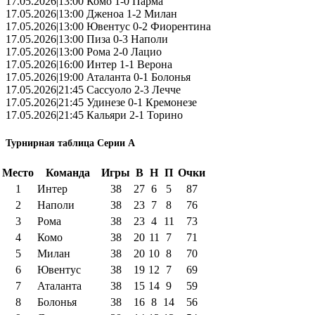
17.05.2026|13:00 Комо 1-0 Парма
17.05.2026|13:00 Дженоа 1-2 Милан
17.05.2026|13:00 Ювентус 0-2 Фиорентина
17.05.2026|13:00 Пиза 0-3 Наполи
17.05.2026|13:00 Рома 2-0 Лацио
17.05.2026|16:00 Интер 1-1 Верона
17.05.2026|19:00 Аталанта 0-1 Болонья
17.05.2026|21:45 Сассуоло 2-3 Лечче
17.05.2026|21:45 Удинезе 0-1 Кремонезе
17.05.2026|21:45 Кальяри 2-1 Торино
Турнирная таблица Серии А
Место
Команда
Игры
В
Н
П
Очки
1
Интер
38
27
6
5
87
2
Наполи
38
23
7
8
76
3
Рома
38
23
4
11
73
4
Комо
38
20
11
7
71
5
Милан
38
20
10
8
70
6
Ювентус
38
19
12
7
69
7
Аталанта
38
15
14
9
59
8
Болонья
38
16
8
14
56