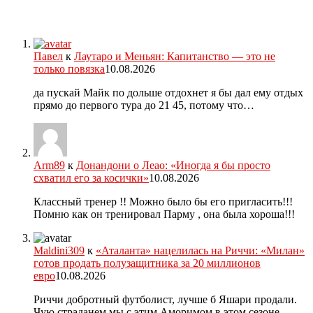
Павел
к
Лаутаро и Меньян: Капитанство — это не
только повязка
10.08.2026
да пускай Майк по дольше отдохнет я бы дал ему отдых
прямо до первого тура до 21 45, потому что…
Arm89
к
Донандони о Леао: «Иногда я бы просто
схватил его за косички»
10.08.2026
Классный тренер !! Можно было бы его пригласить!!!
Помню как он тренировал Парму , она была хороша!!!
Maldini309
к
«Аталанта» нацелилась на Риччи: «Милан»
готов продать полузащитника за 20 миллионов
евро
10.08.2026
Риччи добротный футболист, лучше б Яшари продали.
Чую страданем мы с этим Аморимом в этом сезоне.