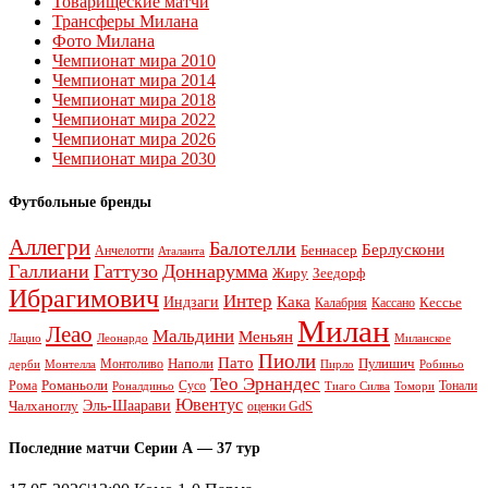
Товарищеские матчи
Трансферы Милана
Фото Милана
Чемпионат мира 2010
Чемпионат мира 2014
Чемпионат мира 2018
Чемпионат мира 2022
Чемпионат мира 2026
Чемпионат мира 2030
Футбольные бренды
Аллегри
Балотелли
Берлускони
Беннасер
Анчелотти
Аталанта
Галлиани
Гаттузо
Доннарумма
Жиру
Зеедорф
Ибрагимович
Интер
Кака
Индзаги
Кессье
Калабрия
Кассано
Милан
Леао
Мальдини
Меньян
Леонардо
Лацио
Миланское
Пиоли
Пато
Наполи
Монтоливо
Пулишич
Монтелла
Пирло
дерби
Робиньо
Тео Эрнандес
Рома
Романьоли
Сусо
Тонали
Роналдиньо
Тиаго Силва
Томори
Ювентус
Эль-Шаарави
Чалханоглу
оценки GdS
Последние матчи Серии А — 37 тур