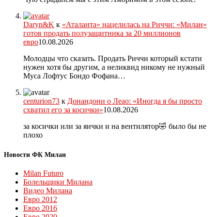
Daryn&K
к
«Аталанта» нацелилась на Риччи: «Милан»
готов продать полузащитника за 20 миллионов
евро
10.08.2026
Молодцы что сказать. Продать Риччи который кстати
нужен хотя бы другим, а неликвид никому не нужный
Муса Лофтус Бондо Фофана…
centurion73
к
Донандони о Леао: «Иногда я бы просто
схватил его за косички»
10.08.2026
за косички или за яички и на вентилятор🤣 было бы не
плохо
Новости ФК Милан
Milan Futuro
Болельщики Милана
Видео Милана
Евро 2012
Евро 2016
Евро 2020