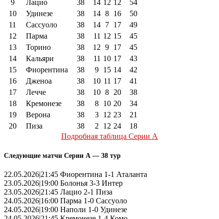
9
Лацио
38
14
12
12
54
10
Удинезе
38
14
8
16
50
11
Сассуоло
38
14
7
17
49
12
Парма
38
11
12
15
45
13
Торино
38
12
9
17
45
14
Кальяри
38
11
10
17
43
15
Фиорентина
38
9
15
14
42
16
Дженоа
38
10
11
17
41
17
Лечче
38
10
8
20
38
18
Кремонезе
38
8
10
20
34
19
Верона
38
3
12
23
21
20
Пиза
38
2
12
24
18
Подробная таблица Серии А
Следующие матчи Серии А — 38 тур
22.05.2026|21:45 Фиорентина 1-1 Аталанта
23.05.2026|19:00 Болонья 3-3 Интер
23.05.2026|21:45 Лацио 2-1 Пиза
24.05.2026|16:00 Парма 1-0 Сассуоло
24.05.2026|19:00 Наполи 1-0 Удинезе
24.05.2026|21:45 Кремонезе 1-4 Комо