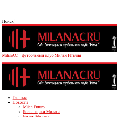
Поиск
MilanAC – футбольный клуб Милан Италия
Главная
Новости
Milan Futuro
Болельщики Милана
Видео Милана