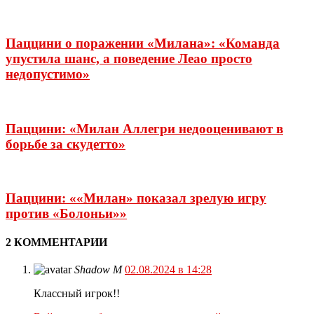
Паццини о поражении «Милана»: «Команда
упустила шанс, а поведение Леао просто
недопустимо»
Паццини: «Милан Аллегри недооценивают в
борьбе за скудетто»
Паццини: ««Милан» показал зрелую игру
против «Болоньи»»
2 КОММЕНТАРИИ
Shadow M
02.08.2024 в 14:28
Классный игрок!!