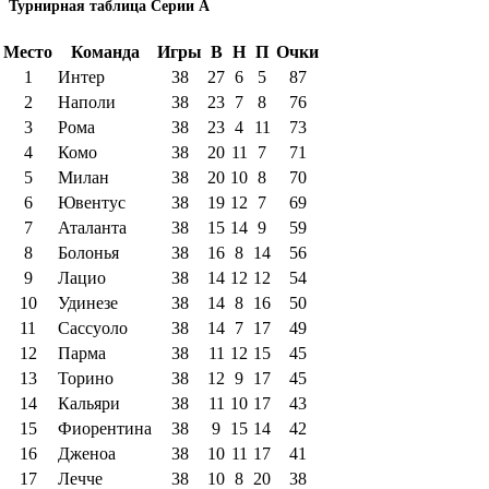
Турнирная таблица Серии А
Место
Команда
Игры
В
Н
П
Очки
1
Интер
38
27
6
5
87
2
Наполи
38
23
7
8
76
3
Рома
38
23
4
11
73
4
Комо
38
20
11
7
71
5
Милан
38
20
10
8
70
6
Ювентус
38
19
12
7
69
7
Аталанта
38
15
14
9
59
8
Болонья
38
16
8
14
56
9
Лацио
38
14
12
12
54
10
Удинезе
38
14
8
16
50
11
Сассуоло
38
14
7
17
49
12
Парма
38
11
12
15
45
13
Торино
38
12
9
17
45
14
Кальяри
38
11
10
17
43
15
Фиорентина
38
9
15
14
42
16
Дженоа
38
10
11
17
41
17
Лечче
38
10
8
20
38