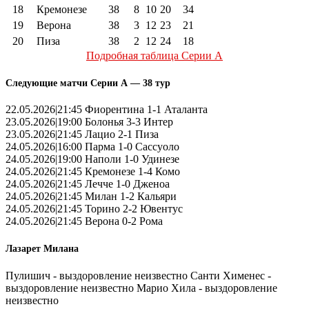
18
Кремонезе
38
8
10
20
34
19
Верона
38
3
12
23
21
20
Пиза
38
2
12
24
18
Подробная таблица Серии А
Следующие матчи Серии А — 38 тур
22.05.2026|21:45 Фиорентина 1-1 Аталанта
23.05.2026|19:00 Болонья 3-3 Интер
23.05.2026|21:45 Лацио 2-1 Пиза
24.05.2026|16:00 Парма 1-0 Сассуоло
24.05.2026|19:00 Наполи 1-0 Удинезе
24.05.2026|21:45 Кремонезе 1-4 Комо
24.05.2026|21:45 Лечче 1-0 Дженоа
24.05.2026|21:45 Милан 1-2 Кальяри
24.05.2026|21:45 Торино 2-2 Ювентус
24.05.2026|21:45 Верона 0-2 Рома
Лазарет Милана
Пулишич - выздоровление неизвестно Санти Хименес -
выздоровление неизвестно Марио Хила - выздоровление
неизвестно