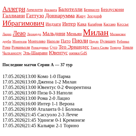
Аллегри
Балотелли
Берлускони
Беннасер
Анчелотти
Аталанта
Галлиани
Гаттузо
Доннарумма
Жиру
Зеедорф
Ибрагимович
Интер
Кака
Индзаги
Кессье
Калабрия
Кассано
Милан
Леао
Мальдини
Меньян
Леонардо
Лацио
Миланское
Пиоли
Пато
Наполи
Монтоливо
Пулишич
Монтелла
Пирло
дерби
Робиньо
Тео Эрнандес
Рома
Романьоли
Сусо
Тонали
Роналдиньо
Тиаго Силва
Томори
Ювентус
Эль-Шаарави
Чалханоглу
оценки GdS
Последние матчи Серии А — 37 тур
17.05.2026|13:00 Комо 1-0 Парма
17.05.2026|13:00 Дженоа 1-2 Милан
17.05.2026|13:00 Ювентус 0-2 Фиорентина
17.05.2026|13:00 Пиза 0-3 Наполи
17.05.2026|13:00 Рома 2-0 Лацио
17.05.2026|16:00 Интер 1-1 Верона
17.05.2026|19:00 Аталанта 0-1 Болонья
17.05.2026|21:45 Сассуоло 2-3 Лечче
17.05.2026|21:45 Удинезе 0-1 Кремонезе
17.05.2026|21:45 Кальяри 2-1 Торино