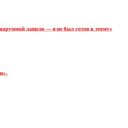
наруммой давили — я не был готов к этому»
н».