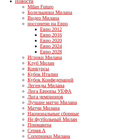
Новости
Milan Futuro
Болельщики Милана
Видео Милана
россонери на Евро
Евро 2012
Евро 2016
Евро 2020
Евро 2024
Евро 2028
Игроки Милана
Клуб Милан
Конкурсы
Кубок Италии
Кубок Конфедераций
Легенды Милана
Лига Европы УЕФА
Лига чемпионов
Лучшие матчи Милана
Матчи Милана
Национальные сборные
Не футбольный Милан
Примавера
Серия А
Соперники Милана