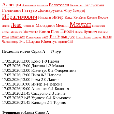
Аллегри
Балотелли
Берлускони
Беннасер
Анчелотти
Аталанта
Галлиани
Гаттузо
Доннарумма
Жиру
Зеедорф
Ибрагимович
Интер
Кака
Индзаги
Кессье
Калабрия
Кассано
Милан
Леао
Мальдини
Меньян
Леонардо
Лацио
Миланское
Пиоли
Пато
Наполи
Монтоливо
Пулишич
Монтелла
Пирло
дерби
Робиньо
Тео Эрнандес
Рома
Романьоли
Сусо
Тонали
Роналдиньо
Тиаго Силва
Томори
Ювентус
Эль-Шаарави
Чалханоглу
оценки GdS
Последние матчи Серии А — 37 тур
17.05.2026|13:00 Комо 1-0 Парма
17.05.2026|13:00 Дженоа 1-2 Милан
17.05.2026|13:00 Ювентус 0-2 Фиорентина
17.05.2026|13:00 Пиза 0-3 Наполи
17.05.2026|13:00 Рома 2-0 Лацио
17.05.2026|16:00 Интер 1-1 Верона
17.05.2026|19:00 Аталанта 0-1 Болонья
17.05.2026|21:45 Сассуоло 2-3 Лечче
17.05.2026|21:45 Удинезе 0-1 Кремонезе
17.05.2026|21:45 Кальяри 2-1 Торино
Турнирная таблица Серии А