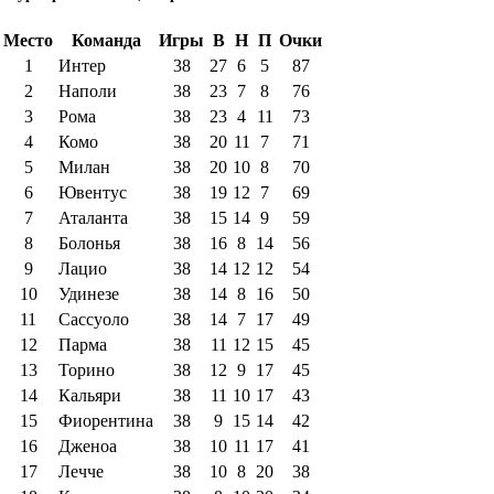
Место
Команда
Игры
В
Н
П
Очки
1
Интер
38
27
6
5
87
2
Наполи
38
23
7
8
76
3
Рома
38
23
4
11
73
4
Комо
38
20
11
7
71
5
Милан
38
20
10
8
70
6
Ювентус
38
19
12
7
69
7
Аталанта
38
15
14
9
59
8
Болонья
38
16
8
14
56
9
Лацио
38
14
12
12
54
10
Удинезе
38
14
8
16
50
11
Сассуоло
38
14
7
17
49
12
Парма
38
11
12
15
45
13
Торино
38
12
9
17
45
14
Кальяри
38
11
10
17
43
15
Фиорентина
38
9
15
14
42
16
Дженоа
38
10
11
17
41
17
Лечче
38
10
8
20
38