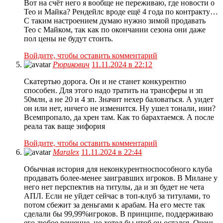
Вот на счёт него я вообще не переживаю, где новости о
Тео и Майка? Рендейлс вроде ещё 4 года по контракту…
С таким настроением думаю нужно зимой продавать
Тео с Майком, так как по окончании сезона они даже
пол цены не будут стоить.
Войдите, чтобы оставить комментарий
Рюрикович
11.11.2024 в 22:12
Скатертью дорога. Он и не станет конкурентно
способен. Для этого надо тратить на трансферы и зп
50млн, а не 20 и 4 зп. Значит нехер баловаться. А уидет
он или нет, ничего не изменится. Ну ушел тонали, иии?
Всемпропало, да хрен там. Как то барахтаемся. А после
реала так ваще эифория
Войдите, чтобы оставить комментарий
Maralex
11.11.2024 в 22:44
Обычная история для неконкурентноспособного клуба
продавать более-менее заигравших игроков. В Милане у
него нет перспектив на титулы, да и зп будет не чета
АПЛ. Если не уйдет сейчас в топ-клуб за титулами, то
потом сбежит за деньгами к арабам. На его месте так
сделали бы 99,99%игроков. В принципе, поддерживаю
его любое решение, но хотел бы чтоб он остался. Очень