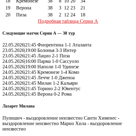
18
Кремонезе
38
8
10
20
34
19
Верона
38
3
12
23
21
20
Пиза
38
2
12
24
18
Подробная таблица Серии А
Следующие матчи Серии А — 38 тур
22.05.2026|21:45 Фиорентина 1-1 Аталанта
23.05.2026|19:00 Болонья 3-3 Интер
23.05.2026|21:45 Лацио 2-1 Пиза
24.05.2026|16:00 Парма 1-0 Сассуоло
24.05.2026|19:00 Наполи 1-0 Удинезе
24.05.2026|21:45 Кремонезе 1-4 Комо
24.05.2026|21:45 Лечче 1-0 Дженоа
24.05.2026|21:45 Милан 1-2 Кальяри
24.05.2026|21:45 Торино 2-2 Ювентус
24.05.2026|21:45 Верона 0-2 Рома
Лазарет Милана
Пулишич - выздоровление неизвестно Санти Хименес -
выздоровление неизвестно Марио Хила - выздоровление
неизвестно