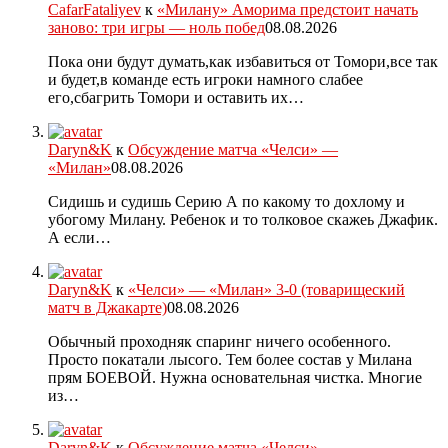
CafarFataliyev
к
«Милану» Аморима предстоит начать
заново: три игры — ноль побед
08.08.2026
Пока они будут думать,как избавиться от Томори,все так
и будет,в команде есть игроки намного слабее
его,сбагрить Томори и оставить их…
Daryn&K
к
Обсуждение матча «Челси» —
«Милан»
08.08.2026
Сидишь и судишь Серию А по какому то дохлому и
убогому Милану. Ребенок и то толковое скажеь Джафик.
А если…
Daryn&K
к
«Челси» — «Милан» 3-0 (товарищеский
матч в Джакарте)
08.08.2026
Обычный проходняк спаринг ничего особенного.
Просто покатали лысого. Тем более состав у Милана
прям БОЕВОЙ. Нужна основательная чистка. Многие
из…
Daryn&K
к
Обсуждение матча «Челси» —