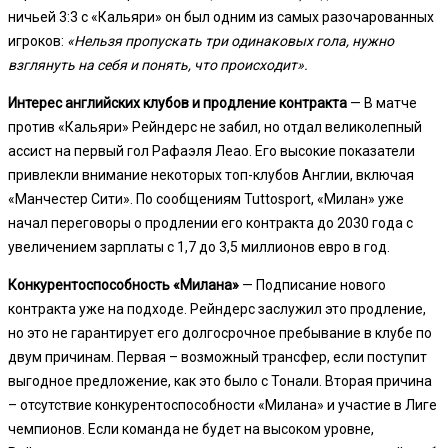
ничьей 3:3 с «Кальяри» он был одним из самых разочарованных
игроков:
«Нельзя пропускать три одинаковых гола, нужно
взглянуть на себя и понять, что происходит».
Интерес английских клубов и продление контракта
— В матче
против «Кальяри» Рейндерс не забил, но отдал великолепный
ассист на первый гол Рафаэля Леао. Его высокие показатели
привлекли внимание некоторых топ-клубов Англии, включая
«Манчестер Сити». По сообщениям Tuttosport, «Милан» уже
начал переговоры о продлении его контракта до 2030 года с
увеличением зарплаты с 1,7 до 3,5 миллионов евро в год.
Конкурентоспособность «Милана»
— Подписание нового
контракта уже на подходе. Рейндерс заслужил это продление,
но это не гарантирует его долгосрочное пребывание в клубе по
двум причинам. Первая – возможный трансфер, если поступит
выгодное предложение, как это было с Тонали. Вторая причина
– отсутствие конкурентоспособности «Милана» и участие в Лиге
чемпионов. Если команда не будет на высоком уровне,