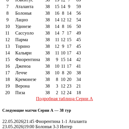
7
Аталанта
38
15
14
9
59
8
Болонья
38
16
8
14
56
9
Лацио
38
14
12
12
54
10
Удинезе
38
14
8
16
50
11
Сассуоло
38
14
7
17
49
12
Парма
38
11
12
15
45
13
Торино
38
12
9
17
45
14
Кальяри
38
11
10
17
43
15
Фиорентина
38
9
15
14
42
16
Дженоа
38
10
11
17
41
17
Лечче
38
10
8
20
38
18
Кремонезе
38
8
10
20
34
19
Верона
38
3
12
23
21
20
Пиза
38
2
12
24
18
Подробная таблица Серии А
Следующие матчи Серии А — 38 тур
22.05.2026|21:45 Фиорентина 1-1 Аталанта
23.05.2026|19:00 Болонья 3-3 Интер