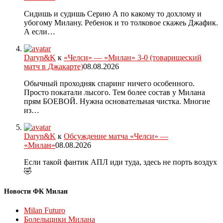
Сидишь и судишь Серию А по какому то дохлому и
убогому Милану. Ребенок и то толковое скажеь Джафик.
А если…
Daryn&K
к
«Челси» — «Милан» 3-0 (товарищеский
матч в Джакарте)
08.08.2026
Обычный проходняк спаринг ничего особенного.
Просто покатали лысого. Тем более состав у Милана
прям БОЕВОЙ. Нужна основательная чистка. Многие
из…
Daryn&K
к
Обсуждение матча «Челси» —
«Милан»
08.08.2026
Если такой фантик АПЛ иди туда, здесь не порть воздух
🤣
Новости ФК Милан
Milan Futuro
Болельщики Милана