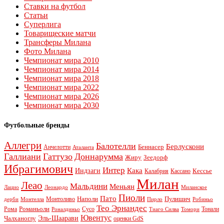
Ставки на футбол
Статьи
Суперлига
Товарищеские матчи
Трансферы Милана
Фото Милана
Чемпионат мира 2010
Чемпионат мира 2014
Чемпионат мира 2018
Чемпионат мира 2022
Чемпионат мира 2026
Чемпионат мира 2030
Футбольные бренды
Аллегри
Балотелли
Берлускони
Беннасер
Анчелотти
Аталанта
Галлиани
Гаттузо
Доннарумма
Жиру
Зеедорф
Ибрагимович
Интер
Кака
Индзаги
Кессье
Калабрия
Кассано
Милан
Леао
Мальдини
Меньян
Леонардо
Лацио
Миланское
Пиоли
Пато
Наполи
Монтоливо
Пулишич
Монтелла
Пирло
дерби
Робиньо
Тео Эрнандес
Рома
Романьоли
Сусо
Тонали
Роналдиньо
Тиаго Силва
Томори
Ювентус
Эль-Шаарави
Чалханоглу
оценки GdS