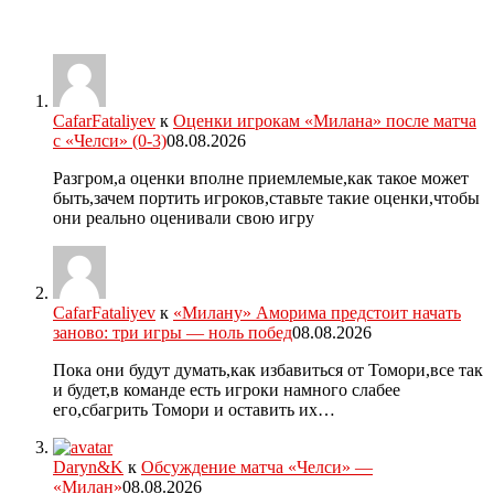
CafarFataliyev
к
Оценки игрокам «Милана» после матча
с «Челси» (0-3)
08.08.2026
Разгром,а оценки вполне приемлемые,как такое может
быть,зачем портить игроков,ставьте такие оценки,чтобы
они реально оценивали свою игру
CafarFataliyev
к
«Милану» Аморима предстоит начать
заново: три игры — ноль побед
08.08.2026
Пока они будут думать,как избавиться от Томори,все так
и будет,в команде есть игроки намного слабее
его,сбагрить Томори и оставить их…
Daryn&K
к
Обсуждение матча «Челси» —
«Милан»
08.08.2026