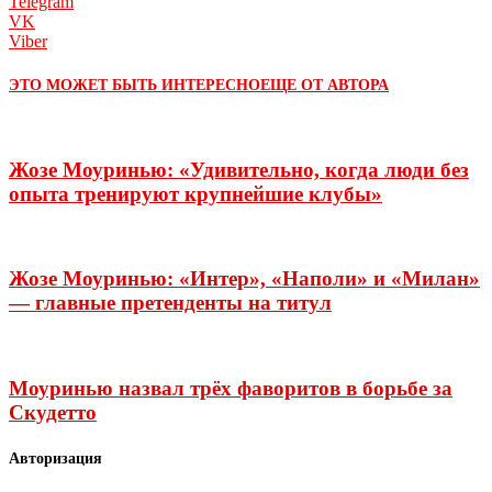
Telegram
VK
Viber
ЭТО МОЖЕТ БЫТЬ ИНТЕРЕСНО
ЕЩЕ ОТ АВТОРА
Жозе Моуринью: «Удивительно, когда люди без
опыта тренируют крупнейшие клубы»
Жозе Моуринью: «Интер», «Наполи» и «Милан»
— главные претенденты на титул
Моуринью назвал трёх фаворитов в борьбе за
Скудетто
Авторизация