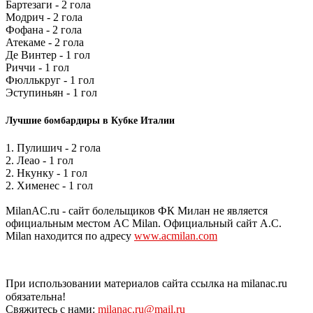
Бартезаги - 2 гола
Модрич - 2 гола
Фофана - 2 гола
Атекаме - 2 гола
Де Винтер - 1 гол
Риччи - 1 гол
Фюллькруг - 1 гол
Эступиньян - 1 гол
Лучшие бомбардиры в Кубке Италии
1. Пулишич - 2 гола
2. Леао - 1 гол
2. Нкунку - 1 гол
2. Хименес - 1 гол
MilanAC.ru - сайт болельщиков ФК Милан не является
официальным местом AC Milan. Официальный сайт A.C.
Milan находится по адресу
www.acmilan.com
При использовании материалов сайта ссылка на milanac.ru
обязательна!
Свяжитесь с нами:
milanac.ru@mail.ru