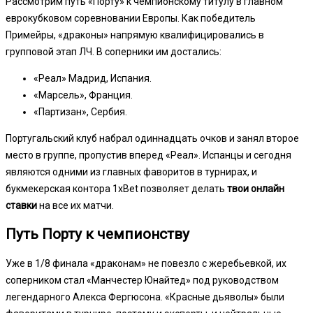
Рассмотрим путь «Порту» к чемпионскому титулу в главном
еврокубковом соревновании Европы. Как победитель
Примейры, «драконы» напрямую квалифицировались в
групповой этап ЛЧ. В соперники им достались:
«Реал» Мадрид, Испания.
«Марсель», Франция.
«Партизан», Сербия.
Португальский клуб набрал одиннадцать очков и занял второе
место в группе, пропустив вперед «Реал». Испанцы и сегодня
являются одними из главных фаворитов в турнирах, и
букмекерская контора 1xBet позволяет делать
твои онлайн
ставки
на все их матчи.
Путь Порту к чемпионству
Уже в 1/8 финала «драконам» не повезло с жеребьевкой, их
соперником стал «Манчестер Юнайтед» под руководством
легендарного Алекса Фергюсона. «Красные дьяволы» были