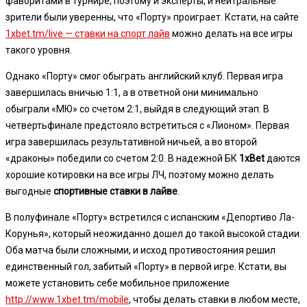
фаворитами в турнире, поэтому и эксперты, и нейтральные
зрители были уверенны, что «Порту» проиграет. Кстати, на сайте
1xbet.tm/live — ставки на спорт лайв
можно делать на все игры
такого уровня.
Однако «Порту» смог обыграть английский клуб. Первая игра
завершилась вничью 1:1, а в ответной они минимально
обыграли «МЮ» со счетом 2:1, выйдя в следующий этап. В
четвертьфинале предстояло встретиться с «Лионом». Первая
игра завершилась результативной ничьей, а во второй
«драконы» победили со счетом 2:0. В надежной БК
1xBet
даются
хорошие котировки на все игры ЛЧ, поэтому можно делать
выгодные
спортивные ставки в лайве
.
В полуфинале «Порту» встретился с испанским «Депортиво Ла-
Корунья», который неожиданно дошел до такой высокой стадии.
Оба матча были сложными, и исход противостояния решил
единственный гол, забитый «Порту» в первой игре. Кстати, вы
можете установить себе мобильное приложение
http://www.1xbet.tm/mobile
, чтобы делать ставки в любом месте,