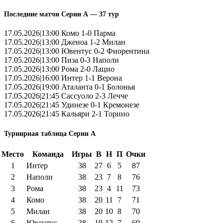
Последние матчи Серии А — 37 тур
17.05.2026|13:00 Комо 1-0 Парма
17.05.2026|13:00 Дженоа 1-2 Милан
17.05.2026|13:00 Ювентус 0-2 Фиорентина
17.05.2026|13:00 Пиза 0-3 Наполи
17.05.2026|13:00 Рома 2-0 Лацио
17.05.2026|16:00 Интер 1-1 Верона
17.05.2026|19:00 Аталанта 0-1 Болонья
17.05.2026|21:45 Сассуоло 2-3 Лечче
17.05.2026|21:45 Удинезе 0-1 Кремонезе
17.05.2026|21:45 Кальяри 2-1 Торино
Турнирная таблица Серии А
Место
Команда
Игры
В
Н
П
Очки
1
Интер
38
27
6
5
87
2
Наполи
38
23
7
8
76
3
Рома
38
23
4
11
73
4
Комо
38
20
11
7
71
5
Милан
38
20
10
8
70
6
Ювентус
38
19
12
7
69