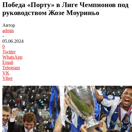
Победа «Порту» в Лиге Чемпионов под
руководством Жозе Моуриньо
Автор
admin
-
05.06.2024
0
Twitter
WhatsApp
Email
Telegram
VK
Viber