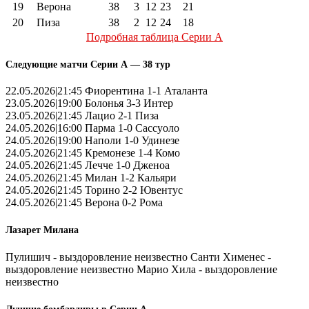
19
Верона
38
3
12
23
21
20
Пиза
38
2
12
24
18
Подробная таблица Серии А
Следующие матчи Серии А — 38 тур
22.05.2026|21:45 Фиорентина 1-1 Аталанта
23.05.2026|19:00 Болонья 3-3 Интер
23.05.2026|21:45 Лацио 2-1 Пиза
24.05.2026|16:00 Парма 1-0 Сассуоло
24.05.2026|19:00 Наполи 1-0 Удинезе
24.05.2026|21:45 Кремонезе 1-4 Комо
24.05.2026|21:45 Лечче 1-0 Дженоа
24.05.2026|21:45 Милан 1-2 Кальяри
24.05.2026|21:45 Торино 2-2 Ювентус
24.05.2026|21:45 Верона 0-2 Рома
Лазарет Милана
Пулишич - выздоровление неизвестно Санти Хименес -
выздоровление неизвестно Марио Хила - выздоровление
неизвестно