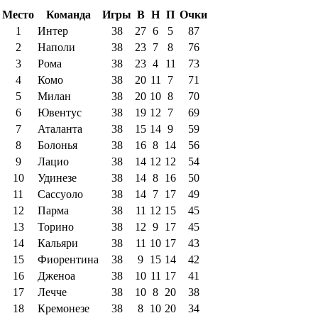
Место
Команда
Игры
В
Н
П
Очки
1
Интер
38
27
6
5
87
2
Наполи
38
23
7
8
76
3
Рома
38
23
4
11
73
4
Комо
38
20
11
7
71
5
Милан
38
20
10
8
70
6
Ювентус
38
19
12
7
69
7
Аталанта
38
15
14
9
59
8
Болонья
38
16
8
14
56
9
Лацио
38
14
12
12
54
10
Удинезе
38
14
8
16
50
11
Сассуоло
38
14
7
17
49
12
Парма
38
11
12
15
45
13
Торино
38
12
9
17
45
14
Кальяри
38
11
10
17
43
15
Фиорентина
38
9
15
14
42
16
Дженоа
38
10
11
17
41
17
Лечче
38
10
8
20
38
18
Кремонезе
38
8
10
20
34