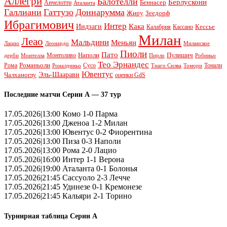
Аллегри
Балотелли
Берлускони
Беннасер
Анчелотти
Аталанта
Галлиани
Гаттузо
Доннарумма
Жиру
Зеедорф
Ибрагимович
Интер
Кака
Индзаги
Кессье
Калабрия
Кассано
Милан
Леао
Мальдини
Меньян
Леонардо
Лацио
Миланское
Пиоли
Пато
Наполи
Монтоливо
Пулишич
Монтелла
Пирло
дерби
Робиньо
Тео Эрнандес
Рома
Романьоли
Сусо
Тонали
Роналдиньо
Тиаго Силва
Томори
Ювентус
Эль-Шаарави
Чалханоглу
оценки GdS
Последние матчи Серии А — 37 тур
17.05.2026|13:00 Комо 1-0 Парма
17.05.2026|13:00 Дженоа 1-2 Милан
17.05.2026|13:00 Ювентус 0-2 Фиорентина
17.05.2026|13:00 Пиза 0-3 Наполи
17.05.2026|13:00 Рома 2-0 Лацио
17.05.2026|16:00 Интер 1-1 Верона
17.05.2026|19:00 Аталанта 0-1 Болонья
17.05.2026|21:45 Сассуоло 2-3 Лечче
17.05.2026|21:45 Удинезе 0-1 Кремонезе
17.05.2026|21:45 Кальяри 2-1 Торино
Турнирная таблица Серии А