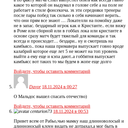
какое то которой он выдумал в голове себе а на поле не
работает в стиле фонсекича. эх эти середняки тренеры
после пары побед так сильно в себя начинают верить..
что они прям все знают … Локателли на помойку даже
не в запас. бездарный игрок как и Кристанте.. если вижу
в Роме или сборной или в гоббах лока или кристанте в
основе сразу матч будет тяжелый для команды и так
всегда и происходит… бездари.. ну и смотришь на
камбьясо.. пока наша примавера выпускает говно вроде
калабрий которое еще лет 5 не может на топ уровень
выйти а ему еще и кэпа дают..а гоббятня выпускает
камбьясс вот таких то мы будем в жопе еще долго
Войдите, чтобы оставить комментарий
Davor
18.11.2024 в 00:27
О Мальдос вышел спасать отечество)
Войдите, чтобы оставить комментарий
centurion73
18.11.2024 в 00:53
Привет всем от Рабьо,чью мамку наш длинноволосый и
длинноносый клоун видать не дотрахал,а мог быть в