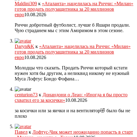
Maldini309
к
«Аталанта» нацелилась на Риччи: «Милан»
готов продать полузащитника за 20 миллионов
евро
10.08.2026
Риччи добротный футболист, лучше б Яшари продали.
Чую страданем мы с этим Аморимом в этом сезоне.
Daryn&K
к
«Аталанта» нацелилась на Риччи: «Милан»
готов продать полузащитника за 20 миллионов
евро
10.08.2026
Молодцы что сказать. Продать Риччи который кстати
нужен хотя бы другим, а неликвид никому не нужный
Муса Лофтус Бондо Фофана…
centurion73
к
Донандони о Леао: «Иногда я бы просто
схватил его за косички»
10.08.2026
за косички или за яички и на вентилятор🤣 было бы не
плохо
Павел
к
Лофтус-Чик может неожиданно попасть в старт