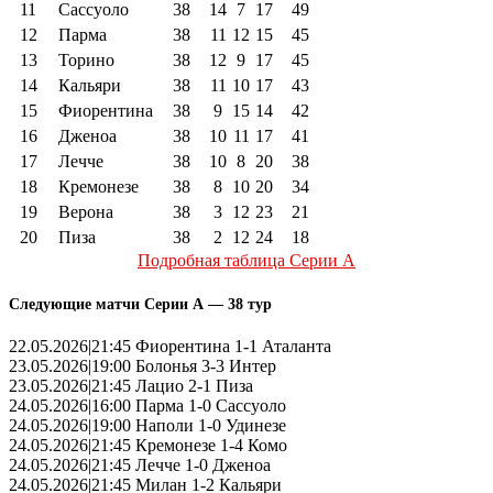
11
Сассуоло
38
14
7
17
49
12
Парма
38
11
12
15
45
13
Торино
38
12
9
17
45
14
Кальяри
38
11
10
17
43
15
Фиорентина
38
9
15
14
42
16
Дженоа
38
10
11
17
41
17
Лечче
38
10
8
20
38
18
Кремонезе
38
8
10
20
34
19
Верона
38
3
12
23
21
20
Пиза
38
2
12
24
18
Подробная таблица Серии А
Следующие матчи Серии А — 38 тур
22.05.2026|21:45 Фиорентина 1-1 Аталанта
23.05.2026|19:00 Болонья 3-3 Интер
23.05.2026|21:45 Лацио 2-1 Пиза
24.05.2026|16:00 Парма 1-0 Сассуоло
24.05.2026|19:00 Наполи 1-0 Удинезе
24.05.2026|21:45 Кремонезе 1-4 Комо
24.05.2026|21:45 Лечче 1-0 Дженоа
24.05.2026|21:45 Милан 1-2 Кальяри