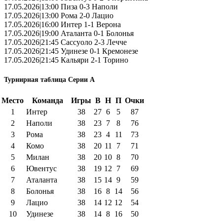
17.05.2026|13:00 Пиза 0-3 Наполи
17.05.2026|13:00 Рома 2-0 Лацио
17.05.2026|16:00 Интер 1-1 Верона
17.05.2026|19:00 Аталанта 0-1 Болонья
17.05.2026|21:45 Сассуоло 2-3 Лечче
17.05.2026|21:45 Удинезе 0-1 Кремонезе
17.05.2026|21:45 Кальяри 2-1 Торино
Турнирная таблица Серии А
Место
Команда
Игры
В
Н
П
Очки
1
Интер
38
27
6
5
87
2
Наполи
38
23
7
8
76
3
Рома
38
23
4
11
73
4
Комо
38
20
11
7
71
5
Милан
38
20
10
8
70
6
Ювентус
38
19
12
7
69
7
Аталанта
38
15
14
9
59
8
Болонья
38
16
8
14
56
9
Лацио
38
14
12
12
54
10
Удинезе
38
14
8
16
50