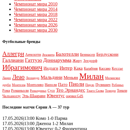
Чемпионат мира 2010
Чемпионат мира 2014
Чемпионат мира 2018
Чемпионат мира 2022
Чемпионат мира 2026
Чемпионат мира 2030
Футбольные бренды
Аллегри
Балотелли
Берлускони
Беннасер
Анчелотти
Аталанта
Галлиани
Гаттузо
Доннарумма
Жиру
Зеедорф
Ибрагимович
Интер
Кака
Индзаги
Кессье
Калабрия
Кассано
Милан
Леао
Мальдини
Меньян
Леонардо
Лацио
Миланское
Пиоли
Пато
Наполи
Монтоливо
Пулишич
Монтелла
Пирло
дерби
Робиньо
Тео Эрнандес
Рома
Романьоли
Сусо
Тонали
Роналдиньо
Тиаго Силва
Томори
Ювентус
Эль-Шаарави
Чалханоглу
оценки GdS
Последние матчи Серии А — 37 тур
17.05.2026|13:00 Комо 1-0 Парма
17.05.2026|13:00 Дженоа 1-2 Милан
17.05.2026|13:00 Ювентус 0-2 Фиорентина