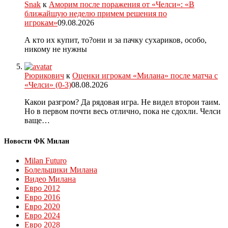
Snak
к
Аморим после поражения от «Челси»: «В
ближайшую неделю примем решения по
игрокам»
09.08.2026
А кто их купит, то?они и за пачку сухариков, особо,
никому не нужны
Рюрикович
к
Оценки игрокам «Милана» после матча с
«Челси» (0-3)
08.08.2026
Какои разгром? Да рядовая игра. Не видел второи таим.
Но в первом почти весь отлично, пока не сдохли. Челси
ваще…
Новости ФК Милан
Milan Futuro
Болельщики Милана
Видео Милана
Евро 2012
Евро 2016
Евро 2020
Евро 2024
Евро 2028