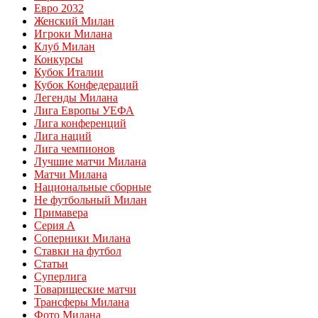
Евро 2032
Женский Милан
Игроки Милана
Клуб Милан
Конкурсы
Кубок Италии
Кубок Конфедераций
Легенды Милана
Лига Европы УЕФА
Лига конференций
Лига наций
Лига чемпионов
Лучшие матчи Милана
Матчи Милана
Национальные сборные
Не футбольный Милан
Примавера
Серия А
Соперники Милана
Ставки на футбол
Статьи
Суперлига
Товарищеские матчи
Трансферы Милана
Фото Милана