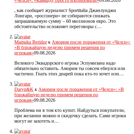
«Челси»: «Камарду просто изолировали»
09.08.2026
, как сообщает журналист Sportitalia Джанлуиджи
Лонгари, «россонери» не собираются снижать
запрашиваемую сумму – 60 миллионов евро. Это
обстоятельство осложняет переговоры с…
Mamuka Beridze
к
Аморим после поражения от «Челси»:
«В ближайшую неделю примем решения по
игрокам»
09.08.2026
Великого Эквадорского игрока Эспумизана надо
обязательно оставить. Аморим ты совсем ебнулся или
частично. Гнать этих днарей пока кто-то хочет или…
Daryn&K
к
Аморим после поражения от «Челси»: «В
ближайшую неделю примем решения по
игрокам»
09.08.2026
Проблема ни в том кто купит. Найдуться покупатели,
при желании можно и скидочку сделать. Сами игроки
могут не захотеть и…