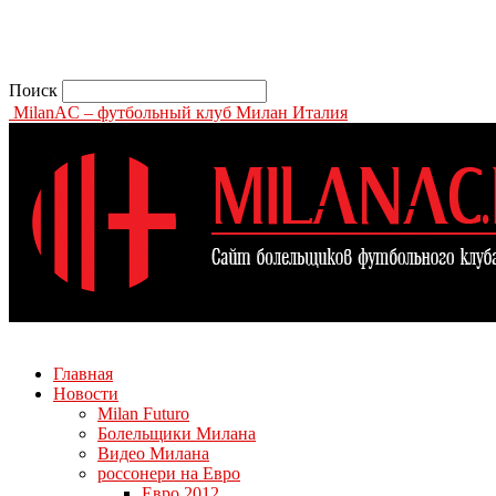
Поиск
MilanAC – футбольный клуб Милан Италия
Главная
Новости
Milan Futuro
Болельщики Милана
Видео Милана
россонери на Евро
Евро 2012