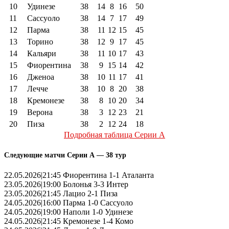
10
Удинезе
38
14
8
16
50
11
Сассуоло
38
14
7
17
49
12
Парма
38
11
12
15
45
13
Торино
38
12
9
17
45
14
Кальяри
38
11
10
17
43
15
Фиорентина
38
9
15
14
42
16
Дженоа
38
10
11
17
41
17
Лечче
38
10
8
20
38
18
Кремонезе
38
8
10
20
34
19
Верона
38
3
12
23
21
20
Пиза
38
2
12
24
18
Подробная таблица Серии А
Следующие матчи Серии А — 38 тур
22.05.2026|21:45 Фиорентина 1-1 Аталанта
23.05.2026|19:00 Болонья 3-3 Интер
23.05.2026|21:45 Лацио 2-1 Пиза
24.05.2026|16:00 Парма 1-0 Сассуоло
24.05.2026|19:00 Наполи 1-0 Удинезе
24.05.2026|21:45 Кремонезе 1-4 Комо