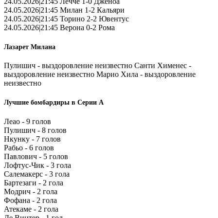
24.05.2026|21:45 Лечче 1-0 Дженоа
24.05.2026|21:45 Милан 1-2 Кальяри
24.05.2026|21:45 Торино 2-2 Ювентус
24.05.2026|21:45 Верона 0-2 Рома
Лазарет Милана
Пулишич - выздоровление неизвестно Санти Хименес -
выздоровление неизвестно Марио Хила - выздоровление
неизвестно
Лучшие бомбардиры в Серии А
Леао - 9 голов
Пулишич - 8 голов
Нкунку - 7 голов
Рабьо - 6 голов
Павлович - 5 голов
Лофтус-Чик - 3 гола
Салемакерс - 3 гола
Бартезаги - 2 гола
Модрич - 2 гола
Фофана - 2 гола
Атекаме - 2 гола
Де Винтер - 1 гол