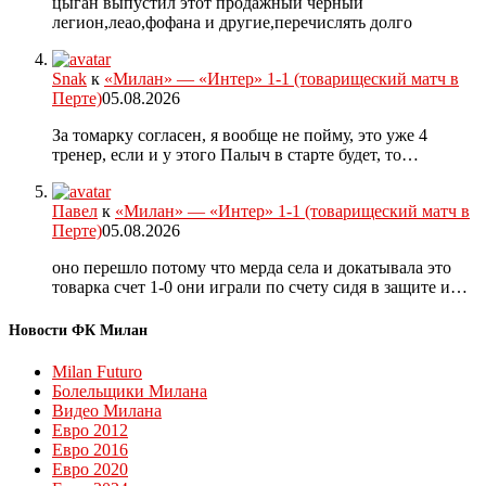
цыган выпустил этот продажный чёрный
легион,леао,фофана и другие,перечислять долго
Snak
к
«Милан» — «Интер» 1-1 (товарищеский матч в
Перте)
05.08.2026
За томарку согласен, я вообще не пойму, это уже 4
тренер, если и у этого Палыч в старте будет, то…
Павел
к
«Милан» — «Интер» 1-1 (товарищеский матч в
Перте)
05.08.2026
оно перешло потому что мерда села и докатывала это
товарка счет 1-0 они играли по счету сидя в защите и…
Новости ФК Милан
Milan Futuro
Болельщики Милана
Видео Милана
Евро 2012
Евро 2016
Евро 2020