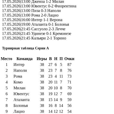
17.05.2026|13:00 Дженоа 1-2 Милан
17.05.2026|13:00 Ювентус 0-2 Фиорентина
17.05.2026|13:00 Пиза 0-3 Наполи
17.05.2026|13:00 Рома 2-0 Лацио
17.05.2026|16:00 Интер 1-1 Верона
17.05.2026|19:00 Аталанта 0-1 Болонья
17.05.2026|21:45 Сассуоло 2-3 Лечче
17.05.2026|21:45 Удинезе 0-1 Кремонезе
17.05.2026|21:45 Кальяри 2-1 Торино
Турнирная таблица Серии А
Место
Команда
Игры
В
Н
П
Очки
1
Интер
38
27
6
5
87
2
Наполи
38
23
7
8
76
3
Рома
38
23
4
11
73
4
Комо
38
20
11
7
71
5
Милан
38
20
10
8
70
6
Ювентус
38
19
12
7
69
7
Аталанта
38
15
14
9
59
8
Болонья
38
16
8
14
56
9
Лацио
38
14
12
12
54