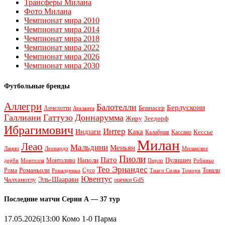
Трансферы Милана
Фото Милана
Чемпионат мира 2010
Чемпионат мира 2014
Чемпионат мира 2018
Чемпионат мира 2022
Чемпионат мира 2026
Чемпионат мира 2030
Футбольные бренды
Аллегри
Балотелли
Берлускони
Беннасер
Анчелотти
Аталанта
Галлиани
Гаттузо
Доннарумма
Жиру
Зеедорф
Ибрагимович
Интер
Кака
Индзаги
Кессье
Калабрия
Кассано
Милан
Леао
Мальдини
Меньян
Леонардо
Лацио
Миланское
Пиоли
Пато
Наполи
Монтоливо
Пулишич
Монтелла
Пирло
дерби
Робиньо
Тео Эрнандес
Рома
Романьоли
Сусо
Тонали
Роналдиньо
Тиаго Силва
Томори
Ювентус
Эль-Шаарави
Чалханоглу
оценки GdS
Последние матчи Серии А — 37 тур
17.05.2026|13:00 Комо 1-0 Парма