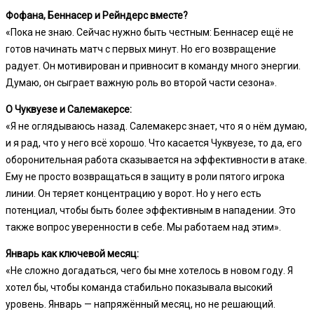
Фофана, Беннасер и Рейндерс вместе?
«Пока не знаю. Сейчас нужно быть честным: Беннасер ещё не
готов начинать матч с первых минут. Но его возвращение
радует. Он мотивирован и привносит в команду много энергии.
Думаю, он сыграет важную роль во второй части сезона».
О Чуквуезе и Салемакерсе:
«Я не оглядываюсь назад. Салемакерс знает, что я о нём думаю,
и я рад, что у него всё хорошо. Что касается Чуквуезе, то да, его
оборонительная работа сказывается на эффективности в атаке.
Ему не просто возвращаться в защиту в роли пятого игрока
линии. Он теряет концентрацию у ворот. Но у него есть
потенциал, чтобы быть более эффективным в нападении. Это
также вопрос уверенности в себе. Мы работаем над этим».
Январь как ключевой месяц:
«Не сложно догадаться, чего бы мне хотелось в новом году. Я
хотел бы, чтобы команда стабильно показывала высокий
уровень. Январь — напряжённый месяц, но не решающий.