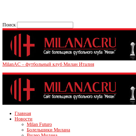
Поиск
MilanAC – футбольный клуб Милан Италия
Главная
Новости
Milan Futuro
Болельщики Милана
Видео Милана