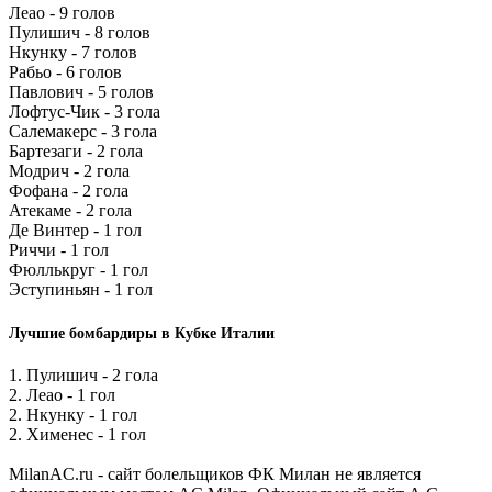
Леао - 9 голов
Пулишич - 8 голов
Нкунку - 7 голов
Рабьо - 6 голов
Павлович - 5 голов
Лофтус-Чик - 3 гола
Салемакерс - 3 гола
Бартезаги - 2 гола
Модрич - 2 гола
Фофана - 2 гола
Атекаме - 2 гола
Де Винтер - 1 гол
Риччи - 1 гол
Фюллькруг - 1 гол
Эступиньян - 1 гол
Лучшие бомбардиры в Кубке Италии
1. Пулишич - 2 гола
2. Леао - 1 гол
2. Нкунку - 1 гол
2. Хименес - 1 гол
MilanAC.ru - сайт болельщиков ФК Милан не является