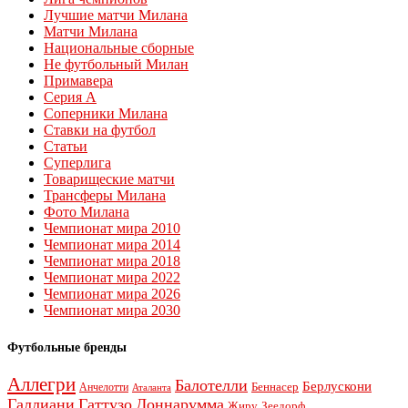
Лучшие матчи Милана
Матчи Милана
Национальные сборные
Не футбольный Милан
Примавера
Серия А
Соперники Милана
Ставки на футбол
Статьи
Суперлига
Товарищеские матчи
Трансферы Милана
Фото Милана
Чемпионат мира 2010
Чемпионат мира 2014
Чемпионат мира 2018
Чемпионат мира 2022
Чемпионат мира 2026
Чемпионат мира 2030
Футбольные бренды
Аллегри
Балотелли
Берлускони
Беннасер
Анчелотти
Аталанта
Галлиани
Гаттузо
Доннарумма
Жиру
Зеедорф