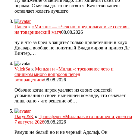
Ну движение отметить надо. Нет катания говна по
нервам. С мячом долго не возятся. Качество канеш
оставляет желать лучшего
Павел
к
«Милан» — «Челси»: предполагаемые составы
на товарищеский матч
08.08.2026
ну и что за бред в защите? только прилетевший в клуб
Диавара вообще не понятный Владимиров и привоз Де
Винтер,…
ValekSa
к
Меньян и «Милан»: тревожное лето и
слишком много вопросов перед
возвращением
08.08.2026
Обычно когда игрок удаляет из своих соцсетей
упоминания о своей нынешней команде, это означает
лишь одно - что решение об…
Daryn&K
к
Трансферы «Милана»: кто пришел и ушел на
7 августа 2026
08.08.2026
Рамуш не белый но и не черный Адольф. Он