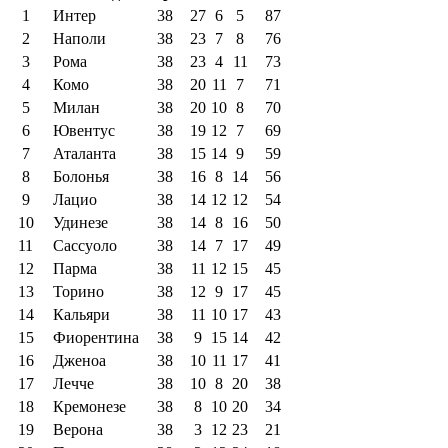
1
Интер
38
27
6
5
87
2
Наполи
38
23
7
8
76
3
Рома
38
23
4
11
73
4
Комо
38
20
11
7
71
5
Милан
38
20
10
8
70
6
Ювентус
38
19
12
7
69
7
Аталанта
38
15
14
9
59
8
Болонья
38
16
8
14
56
9
Лацио
38
14
12
12
54
10
Удинезе
38
14
8
16
50
11
Сассуоло
38
14
7
17
49
12
Парма
38
11
12
15
45
13
Торино
38
12
9
17
45
14
Кальяри
38
11
10
17
43
15
Фиорентина
38
9
15
14
42
16
Дженоа
38
10
11
17
41
17
Лечче
38
10
8
20
38
18
Кремонезе
38
8
10
20
34
19
Верона
38
3
12
23
21