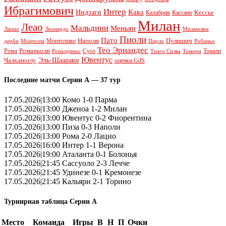
Ибрагимович
Интер
Кака
Индзаги
Кессье
Калабрия
Кассано
Милан
Леао
Мальдини
Меньян
Леонардо
Лацио
Миланское
Пиоли
Пато
Наполи
Монтоливо
Пулишич
Монтелла
Пирло
дерби
Робиньо
Тео Эрнандес
Рома
Романьоли
Сусо
Тонали
Роналдиньо
Тиаго Силва
Томори
Ювентус
Эль-Шаарави
Чалханоглу
оценки GdS
Последние матчи Серии А — 37 тур
17.05.2026|13:00 Комо 1-0 Парма
17.05.2026|13:00 Дженоа 1-2 Милан
17.05.2026|13:00 Ювентус 0-2 Фиорентина
17.05.2026|13:00 Пиза 0-3 Наполи
17.05.2026|13:00 Рома 2-0 Лацио
17.05.2026|16:00 Интер 1-1 Верона
17.05.2026|19:00 Аталанта 0-1 Болонья
17.05.2026|21:45 Сассуоло 2-3 Лечче
17.05.2026|21:45 Удинезе 0-1 Кремонезе
17.05.2026|21:45 Кальяри 2-1 Торино
Турнирная таблица Серии А
Место
Команда
Игры
В
Н
П
Очки