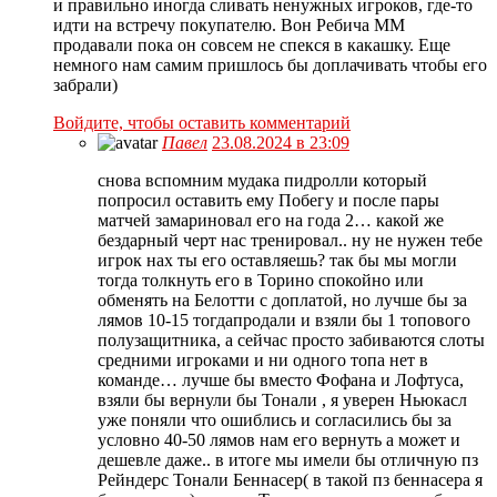
и правильно иногда сливать ненужных игроков, где-то
идти на встречу покупателю. Вон Ребича ММ
продавали пока он совсем не спекся в какашку. Еще
немного нам самим пришлось бы доплачивать чтобы его
забрали)
Войдите, чтобы оставить комментарий
Павел
23.08.2024 в 23:09
снова вспомним мудака пидролли который
попросил оставить ему Побегу и после пары
матчей замариновал его на года 2… какой же
бездарный черт нас тренировал.. ну не нужен тебе
игрок нах ты его оставляешь? так бы мы могли
тогда толкнуть его в Торино спокойно или
обменять на Белотти с доплатой, но лучше бы за
лямов 10-15 тогдапродали и взяли бы 1 топового
полузащитника, а сейчас просто забиваются слоты
средними игроками и ни одного топа нет в
команде… лучше бы вместо Фофана и Лофтуса,
взяли бы вернули бы Тонали , я уверен Ньюкасл
уже поняли что ошиблись и согласились бы за
условно 40-50 лямов нам его вернуть а может и
дешевле даже.. в итоге мы имели бы отличную пз
Рейндерс Тонали Беннасер( в такой пз беннасера я