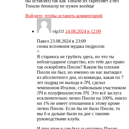
бы оставлял) так как Тонали их скрепляет а без
Тонали беннасер не нужен вообще
Войдите, чтобы оставить комментарий
vig111
24.08.2024 в 12:09
Павел 23.08.2024 в 23:09
снова вспомним мудака пидролли
=
Я стараюсь не грубить здесь, но что ты
неблагодарное существо, кто тебе дал право
так оскорблять Пиоли? Каким бы плохим
Пиоли ни был, но именно он нас вытащил
из абсолютного дна, из команды, какая по 7
лет подряд не выхода в ЛЧ, сделал
чемпионом Италии, стабильным участником
ЛЧ и полуфиналистом ЛЧ. Это всё заслуга
исключительно лично Пиоли на 100%, никто
ни 1% не имеет отношения к этому кроме
лично Пиоли. Если бы не было Пиоли, то
мы б и дальше были на дне с такими
руководствами клуба.
И при этом я сам был за отставку Пиоли