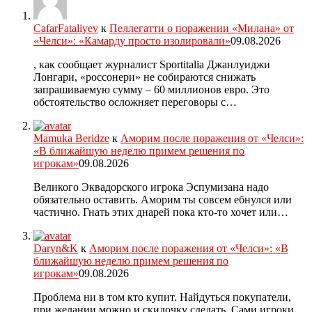
CafarFataliyev
к
Пеллегатти о поражении «Милана» от
«Челси»: «Камарду просто изолировали»
09.08.2026
, как сообщает журналист Sportitalia Джанлуиджи
Лонгари, «россонери» не собираются снижать
запрашиваемую сумму – 60 миллионов евро. Это
обстоятельство осложняет переговоры с…
Mamuka Beridze
к
Аморим после поражения от «Челси»:
«В ближайшую неделю примем решения по
игрокам»
09.08.2026
Великого Эквадорского игрока Эспумизана надо
обязательно оставить. Аморим ты совсем ебнулся или
частично. Гнать этих днарей пока кто-то хочет или…
Daryn&K
к
Аморим после поражения от «Челси»: «В
ближайшую неделю примем решения по
игрокам»
09.08.2026
Проблема ни в том кто купит. Найдуться покупатели,
при желании можно и скидочку сделать. Сами игроки