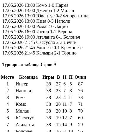
17.05.2026|13:00 Комо 1-0 Парма
17.05.2026|13:00 Дженоа 1-2 Милан
17.05.2026|13:00 Ювентус 0-2 Фиорентина
17.05.2026|13:00 Пиза 0-3 Наполи
17.05.2026|13:00 Рома 2-0 Лацио
17.05.2026|16:00 Интер 1-1 Верона
17.05.2026|19:00 Аталанта 0-1 Болонья
17.05.2026|21:45 Сассуоло 2-3 Лечче
17.05.2026|21:45 Удинезе 0-1 Кремонезе
17.05.2026|21:45 Кальяри 2-1 Торино
Турнирная таблица Серии А
Место
Команда
Игры
В
Н
П
Очки
1
Интер
38
27
6
5
87
2
Наполи
38
23
7
8
76
3
Рома
38
23
4
11
73
4
Комо
38
20
11
7
71
5
Милан
38
20
10
8
70
6
Ювентус
38
19
12
7
69
7
Аталанта
38
15
14
9
59
8
Болонья
38
16
8
14
56