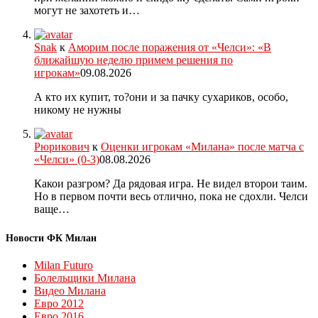
могут не захотеть и…
Snak
к
Аморим после поражения от «Челси»: «В
ближайшую неделю примем решения по
игрокам»
09.08.2026
А кто их купит, то?они и за пачку сухариков, особо,
никому не нужны
Рюрикович
к
Оценки игрокам «Милана» после матча с
«Челси» (0-3)
08.08.2026
Какои разгром? Да рядовая игра. Не видел второи таим.
Но в первом почти весь отлично, пока не сдохли. Челси
ваще…
Новости ФК Милан
Milan Futuro
Болельщики Милана
Видео Милана
Евро 2012
Евро 2016