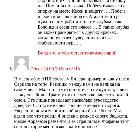
стороны и их тупо использовать , а никак у
нас Пиоли использовал Побегу тыкая его в
опорку на место Кесси в защиту …. Побега
игрок типа Пашалича из Аталанты и тут
нужно с ним работать таким клубам , как
Болонья и среднего класса … В таких клубах
он может раскрыться в других красках ,
когда почувствует уверенность из-за
стабильности игры….
Войдите, чтобы оставить комментарий
Davor
24.08.2024 в 01:15
В масштабах АПЛ состав у Ливера примерно как у нас в
Сериале на топ4. Разницы между нами не велика на
самом деле. Мало того что они ничего не купили, еще и
лавку ослабили. Травм у них не меньше нашего каждый
сезон. Это лишь показывает насколько руководство
доверяет Слоту, не выделяя на него деньги с порога.
Уверен останься Клопп такой херни бы не было. Мы
взяли все что просил Фонсека в рамках своего бюджета,
кроме Абрахама разве что. Без страшилы и Фофаны этот
состав второе место взял какие вопросы?