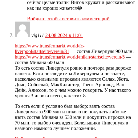
сейчас целые толпы Вигов кружат и рассказывают
как им хорошо живется😂
Войдите, чтобы оставить комментарий
vig111
24.08.2024 в 11:01
https://www.transfermarkt.world/fc-
liverpool/startseite/verein/31
— состав Ливерпуля 900 млн.
https://www.transfermarkt.world/milan/startseite/verein/5
—
состав Милана 600 млн.
То есть состав Ливерпуля ровно в полтора раза дороже
нашего. Если не следите за Ливерпулем и не знаете,
насколько сильными игроками являются Салах, Жота,
Диас, Собослай, МакКалистер, Трент Арнольд, Ван
Дейк, Алиссон, то о чем можно говорить. У нас такого
уровня 3 игрока всего, как этих 8.
То есть если б условно был выбор: взять состав
Ливерпуля за 900 млн и никого не покупать либо же
взять состав Милана за 530 млн и докупить игроков на
70 млн, то выбор очевиден. Болельщики Ливерпуля в
намного-намного лучшем положении.