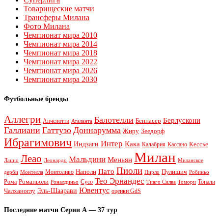
Товарищеские матчи
Трансферы Милана
Фото Милана
Чемпионат мира 2010
Чемпионат мира 2014
Чемпионат мира 2018
Чемпионат мира 2022
Чемпионат мира 2026
Чемпионат мира 2030
Футбольные бренды
Аллегри
Балотелли
Берлускони
Беннасер
Анчелотти
Аталанта
Галлиани
Гаттузо
Доннарумма
Жиру
Зеедорф
Ибрагимович
Интер
Кака
Индзаги
Кессье
Калабрия
Кассано
Милан
Леао
Мальдини
Меньян
Леонардо
Лацио
Миланское
Пиоли
Пато
Наполи
Монтоливо
Пулишич
Монтелла
Пирло
дерби
Робиньо
Тео Эрнандес
Рома
Романьоли
Сусо
Тонали
Роналдиньо
Тиаго Силва
Томори
Ювентус
Эль-Шаарави
Чалханоглу
оценки GdS
Последние матчи Серии А — 37 тур