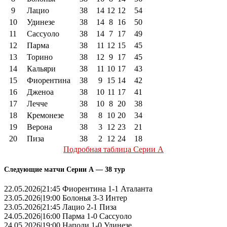
9
Лацио
38
14
12
12
54
10
Удинезе
38
14
8
16
50
11
Сассуоло
38
14
7
17
49
12
Парма
38
11
12
15
45
13
Торино
38
12
9
17
45
14
Кальяри
38
11
10
17
43
15
Фиорентина
38
9
15
14
42
16
Дженоа
38
10
11
17
41
17
Лечче
38
10
8
20
38
18
Кремонезе
38
8
10
20
34
19
Верона
38
3
12
23
21
20
Пиза
38
2
12
24
18
Подробная таблица Серии А
Следующие матчи Серии А — 38 тур
22.05.2026|21:45 Фиорентина 1-1 Аталанта
23.05.2026|19:00 Болонья 3-3 Интер
23.05.2026|21:45 Лацио 2-1 Пиза
24.05.2026|16:00 Парма 1-0 Сассуоло
24.05.2026|19:00 Наполи 1-0 Удинезе