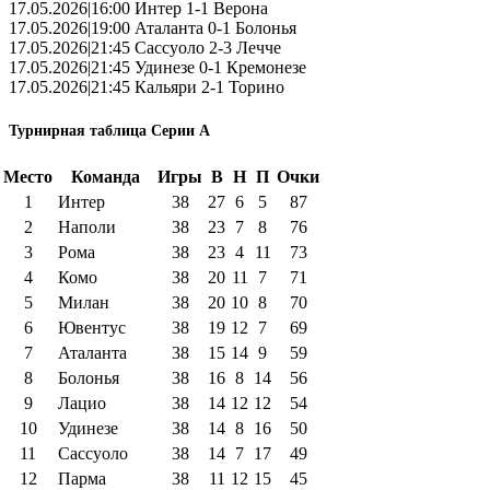
17.05.2026|16:00 Интер 1-1 Верона
17.05.2026|19:00 Аталанта 0-1 Болонья
17.05.2026|21:45 Сассуоло 2-3 Лечче
17.05.2026|21:45 Удинезе 0-1 Кремонезе
17.05.2026|21:45 Кальяри 2-1 Торино
Турнирная таблица Серии А
Место
Команда
Игры
В
Н
П
Очки
1
Интер
38
27
6
5
87
2
Наполи
38
23
7
8
76
3
Рома
38
23
4
11
73
4
Комо
38
20
11
7
71
5
Милан
38
20
10
8
70
6
Ювентус
38
19
12
7
69
7
Аталанта
38
15
14
9
59
8
Болонья
38
16
8
14
56
9
Лацио
38
14
12
12
54
10
Удинезе
38
14
8
16
50
11
Сассуоло
38
14
7
17
49
12
Парма
38
11
12
15
45