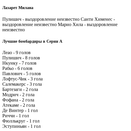
Лазарет Милана
Пулишич - выздоровление неизвестно Санти Хименес -
выздоровление неизвестно Марио Хила - выздоровление
неизвестно
Лучшие бомбардиры в Серии А
Леао - 9 голов
Пулишич - 8 голов
Нкунку - 7 голов
Рабьо - 6 голов
Павлович - 5 голов
Лофтус-Чик - 3 гола
Салемакерс - 3 гола
Бартезаги - 2 гола
Модрич - 2 гола
Фофана - 2 гола
Атекаме - 2 гола
Де Винтер - 1 гол
Риччи - 1 гол
Фюллькруг - 1 гол
Эступиньян - 1 гол