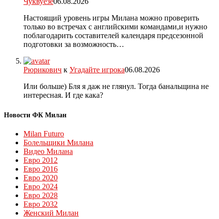
Чуквуезе
06.08.2026
Настоящий уровень игры Милана можно проверить
только во встречах с английскими командами,и нужно
поблагодарить составителей календаря предсезонной
подготовки за возможность…
Рюрикович
к
Угадайте игрока
06.08.2026
Или больше) Бля я даж не глянул. Тогда банальщина не
интересная. И где кака?
Новости ФК Милан
Milan Futuro
Болельщики Милана
Видео Милана
Евро 2012
Евро 2016
Евро 2020
Евро 2024
Евро 2028
Евро 2032
Женский Милан