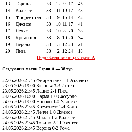
13
Торино
38
12
9
17
45
14
Кальяри
38
11
10
17
43
15
Фиорентина
38
9
15
14
42
16
Дженоа
38
10
11
17
41
17
Лечче
38
10
8
20
38
18
Кремонезе
38
8
10
20
34
19
Верона
38
3
12
23
21
20
Пиза
38
2
12
24
18
Подробная таблица Серии А
Следующие матчи Серии А — 38 тур
22.05.2026|21:45 Фиорентина 1-1 Аталанта
23.05.2026|19:00 Болонья 3-3 Интер
23.05.2026|21:45 Лацио 2-1 Пиза
24.05.2026|16:00 Парма 1-0 Сассуоло
24.05.2026|19:00 Наполи 1-0 Удинезе
24.05.2026|21:45 Кремонезе 1-4 Комо
24.05.2026|21:45 Лечче 1-0 Дженоа
24.05.2026|21:45 Милан 1-2 Кальяри
24.05.2026|21:45 Торино 2-2 Ювентус
24.05.2026|21:45 Верона 0-2 Рома