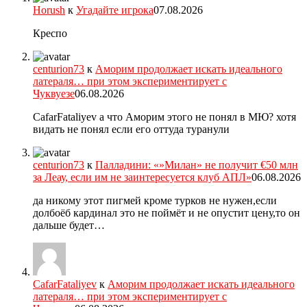
Horush
к
Угадайте игрока
07.08.2026
Креспо
centurion73
к
Аморим продолжает искать идеального
латераля… при этом экспериментирует с
Чуквуезе
06.08.2026
CafarFataliyev а что Аморим этого не понял в МЮ? хотя
видать не понял если его оттуда туранули
centurion73
к
Палладини: «»Милан» не получит €50 млн
за Леау, если им не заинтересуется клуб АПЛ»
06.08.2026
да никому этот пигмей кроме турков не нужен,если
долбоёб кардинал это не поймёт и не опустит цену,то он
дальше будет…
CafarFataliyev
к
Аморим продолжает искать идеального
латераля… при этом экспериментирует с