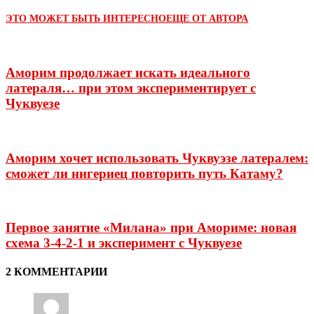
ЭТО МОЖЕТ БЫТЬ ИНТЕРЕСНО
ЕЩЕ ОТ АВТОРА
Аморим продолжает искать идеального
латераля… при этом экспериментирует с
Чуквуезе
Аморим хочет использовать Чуквуэзе латералем:
сможет ли нигериец повторить путь Катаму?
Первое занятие «Милана» при Амориме: новая
схема 3-4-2-1 и эксперимент с Чуквуезе
2 КОММЕНТАРИИ