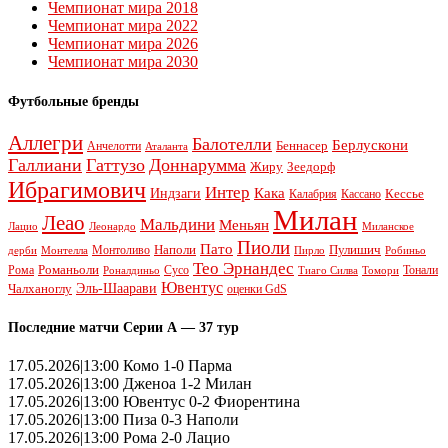
Чемпионат мира 2018
Чемпионат мира 2022
Чемпионат мира 2026
Чемпионат мира 2030
Футбольные бренды
Аллегри
Балотелли
Берлускони
Беннасер
Анчелотти
Аталанта
Галлиани
Гаттузо
Доннарумма
Жиру
Зеедорф
Ибрагимович
Интер
Кака
Индзаги
Кессье
Калабрия
Кассано
Милан
Леао
Мальдини
Меньян
Леонардо
Лацио
Миланское
Пиоли
Пато
Наполи
Монтоливо
Пулишич
Монтелла
Пирло
дерби
Робиньо
Тео Эрнандес
Рома
Романьоли
Сусо
Тонали
Роналдиньо
Тиаго Силва
Томори
Ювентус
Эль-Шаарави
Чалханоглу
оценки GdS
Последние матчи Серии А — 37 тур
17.05.2026|13:00 Комо 1-0 Парма
17.05.2026|13:00 Дженоа 1-2 Милан
17.05.2026|13:00 Ювентус 0-2 Фиорентина
17.05.2026|13:00 Пиза 0-3 Наполи
17.05.2026|13:00 Рома 2-0 Лацио