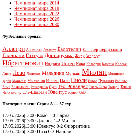
Чемпионат мира 2014
Чемпионат мира 2018
Чемпионат мира 2022
Чемпионат мира 2026
Чемпионат мира 2030
Футбольные бренды
Аллегри
Балотелли
Берлускони
Беннасер
Анчелотти
Аталанта
Галлиани
Гаттузо
Доннарумма
Жиру
Зеедорф
Ибрагимович
Интер
Кака
Индзаги
Кессье
Калабрия
Кассано
Милан
Леао
Мальдини
Меньян
Леонардо
Лацио
Миланское
Пиоли
Пато
Наполи
Монтоливо
Пулишич
Монтелла
Пирло
дерби
Робиньо
Тео Эрнандес
Рома
Романьоли
Сусо
Тонали
Роналдиньо
Тиаго Силва
Томори
Ювентус
Эль-Шаарави
Чалханоглу
оценки GdS
Последние матчи Серии А — 37 тур
17.05.2026|13:00 Комо 1-0 Парма
17.05.2026|13:00 Дженоа 1-2 Милан
17.05.2026|13:00 Ювентус 0-2 Фиорентина
17.05.2026|13:00 Пиза 0-3 Наполи