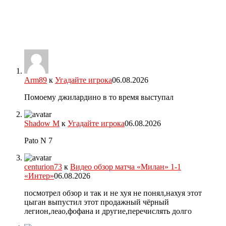
Arm89
к
Угадайте игрока
06.08.2026
Помоему джилардино в то время выступал
Shadow M
к
Угадайте игрока
06.08.2026
Pato N 7
centurion73
к
Видео обзор матча «Милан» 1-1
«Интер»
06.08.2026
посмотрел обзор и так и не хуя не понял,нахуя этот
цыган выпустил этот продажный чёрный
легион,леао,фофана и другие,перечислять долго