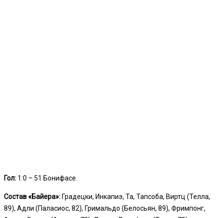
Гол:
1:0 – 51 Бонифасе.
Состав «Байера»:
Градецки, Инкапиэ, Та, Тапсоба, Виртц (Телла,
89), Адли (Паласиос, 82), Гримальдо (Белосьян, 89), Фримпонг,