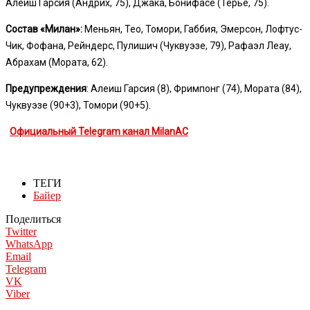
Алеиш Гарсия (Андрих, 75), Джака, Бонифасе (Терье, 75).
Состав «Милан»:
Меньян, Тео, Томори, Габбия, Эмерсон, Лофтус-
Чик, Фофана, Рейндерс, Пулишич (Чуквуэзе, 79), Рафаэл Леау,
Абрахам (Мората, 62).
Предупреждения
: Алеиш Гарсия (8), Фримпонг (74), Мората (84),
Чуквуэзе (90+3), Томори (90+5).
Официальный Telegram канал MilanAC
ТЕГИ
Байер
Поделиться
Twitter
WhatsApp
Email
Telegram
VK
Viber