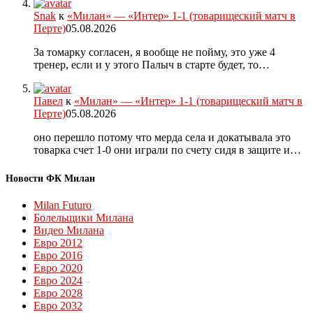
Snak
к
«Милан» — «Интер» 1-1 (товарищеский матч в
Перте)
05.08.2026
За томарку согласен, я вообще не пойму, это уже 4
тренер, если и у этого Палыч в старте будет, то…
Павел
к
«Милан» — «Интер» 1-1 (товарищеский матч в
Перте)
05.08.2026
оно перешло потому что мерда села и докатывала это
товарка счет 1-0 они играли по счету сидя в защите и…
Новости ФК Милан
Milan Futuro
Болельщики Милана
Видео Милана
Евро 2012
Евро 2016
Евро 2020
Евро 2024
Евро 2028
Евро 2032