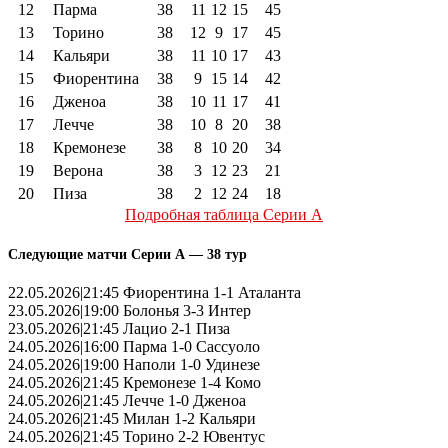
12
Парма
38
11
12
15
45
13
Торино
38
12
9
17
45
14
Кальяри
38
11
10
17
43
15
Фиорентина
38
9
15
14
42
16
Дженоа
38
10
11
17
41
17
Лечче
38
10
8
20
38
18
Кремонезе
38
8
10
20
34
19
Верона
38
3
12
23
21
20
Пиза
38
2
12
24
18
Подробная таблица Серии А
Следующие матчи Серии А — 38 тур
22.05.2026|21:45 Фиорентина 1-1 Аталанта
23.05.2026|19:00 Болонья 3-3 Интер
23.05.2026|21:45 Лацио 2-1 Пиза
24.05.2026|16:00 Парма 1-0 Сассуоло
24.05.2026|19:00 Наполи 1-0 Удинезе
24.05.2026|21:45 Кремонезе 1-4 Комо
24.05.2026|21:45 Лечче 1-0 Дженоа
24.05.2026|21:45 Милан 1-2 Кальяри
24.05.2026|21:45 Торино 2-2 Ювентус