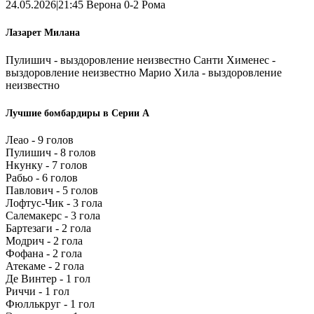
24.05.2026|21:45 Верона 0-2 Рома
Лазарет Милана
Пулишич - выздоровление неизвестно Санти Хименес -
выздоровление неизвестно Марио Хила - выздоровление
неизвестно
Лучшие бомбардиры в Серии А
Леао - 9 голов
Пулишич - 8 голов
Нкунку - 7 голов
Рабьо - 6 голов
Павлович - 5 голов
Лофтус-Чик - 3 гола
Салемакерс - 3 гола
Бартезаги - 2 гола
Модрич - 2 гола
Фофана - 2 гола
Атекаме - 2 гола
Де Винтер - 1 гол
Риччи - 1 гол
Фюллькруг - 1 гол