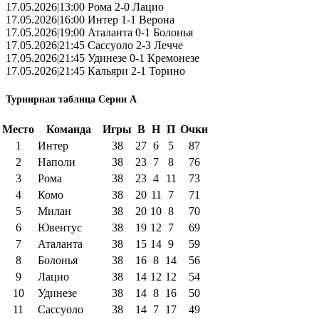
17.05.2026|13:00 Рома 2-0 Лацио
17.05.2026|16:00 Интер 1-1 Верона
17.05.2026|19:00 Аталанта 0-1 Болонья
17.05.2026|21:45 Сассуоло 2-3 Лечче
17.05.2026|21:45 Удинезе 0-1 Кремонезе
17.05.2026|21:45 Кальяри 2-1 Торино
Турнирная таблица Серии А
Место
Команда
Игры
В
Н
П
Очки
1
Интер
38
27
6
5
87
2
Наполи
38
23
7
8
76
3
Рома
38
23
4
11
73
4
Комо
38
20
11
7
71
5
Милан
38
20
10
8
70
6
Ювентус
38
19
12
7
69
7
Аталанта
38
15
14
9
59
8
Болонья
38
16
8
14
56
9
Лацио
38
14
12
12
54
10
Удинезе
38
14
8
16
50
11
Сассуоло
38
14
7
17
49