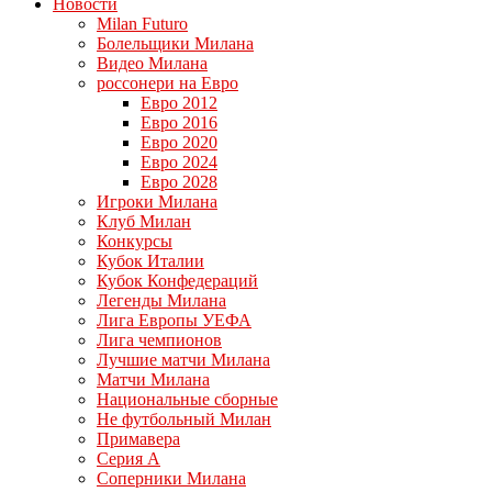
Новости
Milan Futuro
Болельщики Милана
Видео Милана
россонери на Евро
Евро 2012
Евро 2016
Евро 2020
Евро 2024
Евро 2028
Игроки Милана
Клуб Милан
Конкурсы
Кубок Италии
Кубок Конфедераций
Легенды Милана
Лига Европы УЕФА
Лига чемпионов
Лучшие матчи Милана
Матчи Милана
Национальные сборные
Не футбольный Милан
Примавера
Серия А
Соперники Милана