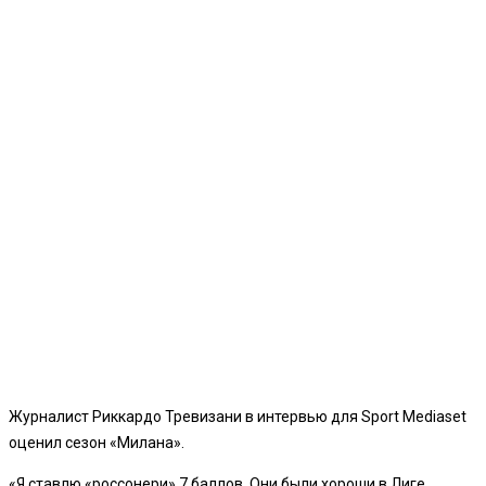
Журналист Риккардо Тревизани в интервью для Sport Mediaset
оценил сезон «Милана».
«Я ставлю «россонери» 7 баллов. Они были хороши в Лиге