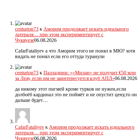
centurion73
к
Аморим продолжает искать идеального
латераля… при этом экспериментирует с
Чуквуезе
06.08.2026
CafarFataliyev а что Аморим этого не понял в МЮ? хотя
видать не понял если его оттуда туранули
centurion73
к
Палладини: «»Милан» не получит €50 млн
за Леау, если им не заинтересуется клуб АПЛ»
06.08.2026
да никому этот пигмей кроме турков не нужен,если
долбоёб кардинал это не поймёт и не опустит цену,то он
дальше будет…
CafarFataliyev
к
Аморим продолжает искать идеального
латераля… при этом экспериментирует с
Чуквуезе
06.08.2026