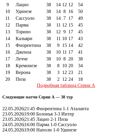
9
Лацио
38
14
12
12
54
10
Удинезе
38
14
8
16
50
11
Сассуоло
38
14
7
17
49
12
Парма
38
11
12
15
45
13
Торино
38
12
9
17
45
14
Кальяри
38
11
10
17
43
15
Фиорентина
38
9
15
14
42
16
Дженоа
38
10
11
17
41
17
Лечче
38
10
8
20
38
18
Кремонезе
38
8
10
20
34
19
Верона
38
3
12
23
21
20
Пиза
38
2
12
24
18
Подробная таблица Серии А
Следующие матчи Серии А — 38 тур
22.05.2026|21:45 Фиорентина 1-1 Аталанта
23.05.2026|19:00 Болонья 3-3 Интер
23.05.2026|21:45 Лацио 2-1 Пиза
24.05.2026|16:00 Парма 1-0 Сассуоло
24.05.2026|19:00 Наполи 1-0 Удинезе