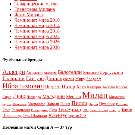
Товарищеские матчи
Трансферы Милана
Фото Милана
Чемпионат мира 2010
Чемпионат мира 2014
Чемпионат мира 2018
Чемпионат мира 2022
Чемпионат мира 2026
Чемпионат мира 2030
Футбольные бренды
Аллегри
Балотелли
Берлускони
Беннасер
Анчелотти
Аталанта
Галлиани
Гаттузо
Доннарумма
Жиру
Зеедорф
Ибрагимович
Интер
Кака
Индзаги
Кессье
Калабрия
Кассано
Милан
Леао
Мальдини
Меньян
Леонардо
Лацио
Миланское
Пиоли
Пато
Наполи
Монтоливо
Пулишич
Монтелла
Пирло
дерби
Робиньо
Тео Эрнандес
Рома
Романьоли
Сусо
Тонали
Роналдиньо
Тиаго Силва
Томори
Ювентус
Эль-Шаарави
Чалханоглу
оценки GdS
Последние матчи Серии А — 37 тур