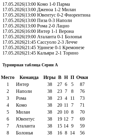
17.05.2026|13:00 Комо 1-0 Парма
17.05.2026|13:00 Дженоа 1-2 Милан
17.05.2026|13:00 Ювентус 0-2 Фиорентина
17.05.2026|13:00 Пиза 0-3 Наполи
17.05.2026|13:00 Рома 2-0 Лацио
17.05.2026|16:00 Интер 1-1 Верона
17.05.2026|19:00 Аталанта 0-1 Болонья
17.05.2026|21:45 Сассуоло 2-3 Лечче
17.05.2026|21:45 Удинезе 0-1 Кремонезе
17.05.2026|21:45 Кальяри 2-1 Торино
Турнирная таблица Серии А
Место
Команда
Игры
В
Н
П
Очки
1
Интер
38
27
6
5
87
2
Наполи
38
23
7
8
76
3
Рома
38
23
4
11
73
4
Комо
38
20
11
7
71
5
Милан
38
20
10
8
70
6
Ювентус
38
19
12
7
69
7
Аталанта
38
15
14
9
59
8
Болонья
38
16
8
14
56