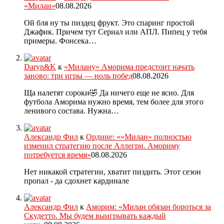
«Милан»
08.08.2026
Ой бля ну ты пиздец фрукт. Это спаринг простой
Джафик. Причем тут Сериал или АПЛ. Пипец у тебя
примеры. Фонсека…
Daryn&K
к
«Милану» Аморима предстоит начать
заново: три игры — ноль побед
08.08.2026
Ща налетят сороки🤣 Да ничего еще не ясно. Для
футбола Аморима нужно время, тем более для этого
ленивого состава. Нужна…
Александр Фил
к
Ордине: «»Милан» полностью
изменил стратегию после Аллегри. Амориму
потребуется время»
08.08.2026
Нет никакой стратегии, хватит пиздить. Этот сезон
пропал - да сдохнет кардинале
Александр Фил
к
Аморим: «Милан обязан бороться за
Скудетто. Мы будем выигрывать каждый