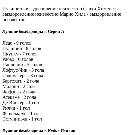
Пулишич - выздоровление неизвестно Санти Хименес -
выздоровление неизвестно Марио Хила - выздоровление
неизвестно
Лучшие бомбардиры в Серии А
Леао - 9 голов
Пулишич - 8 голов
Нкунку - 7 голов
Рабьо - 6 голов
Павлович - 5 голов
Лофтус-Чик - 3 гола
Салемакерс - 3 гола
Бартезаги - 2 гола
Модрич - 2 гола
Фофана - 2 гола
Атекаме - 2 гола
Де Винтер - 1 гол
Риччи - 1 гол
Фюллькруг - 1 гол
Эступиньян - 1 гол
Лучшие бомбардиры в Кубке Италии