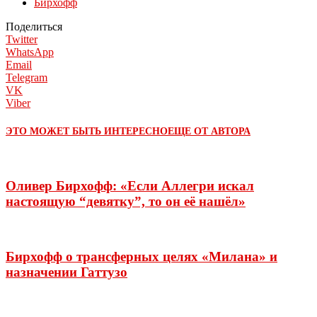
Бирхофф
Поделиться
Twitter
WhatsApp
Email
Telegram
VK
Viber
ЭТО МОЖЕТ БЫТЬ ИНТЕРЕСНО
ЕЩЕ ОТ АВТОРА
Оливер Бирхофф: «Если Аллегри искал
настоящую “девятку”, то он её нашёл»
Бирхофф о трансферных целях «Милана» и
назначении Гаттузо