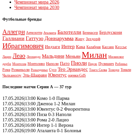
Чемпионат мира 2026
Чемпионат мира 2030
Футбольные бренды
Аллегри
Балотелли
Берлускони
Беннасер
Анчелотти
Аталанта
Галлиани
Гаттузо
Доннарумма
Жиру
Зеедорф
Ибрагимович
Интер
Кака
Индзаги
Кессье
Калабрия
Кассано
Милан
Леао
Мальдини
Меньян
Леонардо
Лацио
Миланское
Пиоли
Пато
Наполи
Монтоливо
Пулишич
Монтелла
Пирло
дерби
Робиньо
Тео Эрнандес
Рома
Романьоли
Сусо
Тонали
Роналдиньо
Тиаго Силва
Томори
Ювентус
Эль-Шаарави
Чалханоглу
оценки GdS
Последние матчи Серии А — 37 тур
17.05.2026|13:00 Комо 1-0 Парма
17.05.2026|13:00 Дженоа 1-2 Милан
17.05.2026|13:00 Ювентус 0-2 Фиорентина
17.05.2026|13:00 Пиза 0-3 Наполи
17.05.2026|13:00 Рома 2-0 Лацио
17.05.2026|16:00 Интер 1-1 Верона
17.05.2026|19:00 Аталанта 0-1 Болонья