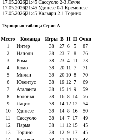
17.05.2026|21:45 Сассуоло 2-3 Лечче
17.05.2026|21:45 Удинезе 0-1 Кремонезе
17.05.2026|21:45 Кальяри 2-1 Торино
Турнирная таблица Серии А
Место
Команда
Игры
В
Н
П
Очки
1
Интер
38
27
6
5
87
2
Наполи
38
23
7
8
76
3
Рома
38
23
4
11
73
4
Комо
38
20
11
7
71
5
Милан
38
20
10
8
70
6
Ювентус
38
19
12
7
69
7
Аталанта
38
15
14
9
59
8
Болонья
38
16
8
14
56
9
Лацио
38
14
12
12
54
10
Удинезе
38
14
8
16
50
11
Сассуоло
38
14
7
17
49
12
Парма
38
11
12
15
45
13
Торино
38
12
9
17
45
14
Кальяри
38
11
10
17
43