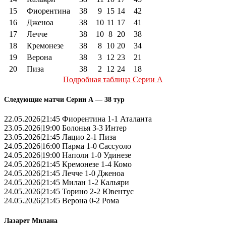
15
Фиорентина
38
9
15
14
42
16
Дженоа
38
10
11
17
41
17
Лечче
38
10
8
20
38
18
Кремонезе
38
8
10
20
34
19
Верона
38
3
12
23
21
20
Пиза
38
2
12
24
18
Подробная таблица Серии А
Следующие матчи Серии А — 38 тур
22.05.2026|21:45 Фиорентина 1-1 Аталанта
23.05.2026|19:00 Болонья 3-3 Интер
23.05.2026|21:45 Лацио 2-1 Пиза
24.05.2026|16:00 Парма 1-0 Сассуоло
24.05.2026|19:00 Наполи 1-0 Удинезе
24.05.2026|21:45 Кремонезе 1-4 Комо
24.05.2026|21:45 Лечче 1-0 Дженоа
24.05.2026|21:45 Милан 1-2 Кальяри
24.05.2026|21:45 Торино 2-2 Ювентус
24.05.2026|21:45 Верона 0-2 Рома
Лазарет Милана