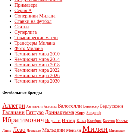
Примавера
Серия А
Соперники Милана
Ставки на футбол
Статьи
Суперлига
Товарищеские матчи
Трансферы Милана
Фото Милана
Чемпионат мира 2010
Чемпионат мира 2014
Чемпионат мира 2018
Чемпионат мира 2022
Чемпионат мира 2026
Чемпионат мира 2030
Футбольные бренды
Аллегри
Балотелли
Берлускони
Беннасер
Анчелотти
Аталанта
Галлиани
Гаттузо
Доннарумма
Жиру
Зеедорф
Ибрагимович
Интер
Кака
Индзаги
Кессье
Калабрия
Кассано
Милан
Леао
Мальдини
Меньян
Леонардо
Лацио
Миланское