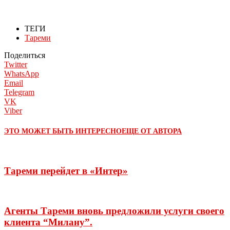
ТЕГИ
Тареми
Поделиться
Twitter
WhatsApp
Email
Telegram
VK
Viber
ЭТО МОЖЕТ БЫТЬ ИНТЕРЕСНО
ЕЩЕ ОТ АВТОРА
Тареми перейдет в «Интер»
Агенты Тареми вновь предложили услуги своего
клиента “Милану”.