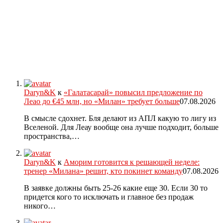
Daryn&K
к
«Галатасарай» повысил предложение по
Леао до €45 млн, но «Милан» требует больше
07.08.2026
В смысле сдохнет. Бля делают из АПЛ какую то лигу из
Вселеной. Для Леау вообще она лучше подходит, больше
пространства,…
Daryn&K
к
Аморим готовится к решающей неделе:
тренер «Милана» решит, кто покинет команду
07.08.2026
В заявке должны быть 25-26 какие еще 30. Если 30 то
придется кого то исключать и главное без продаж
никого…