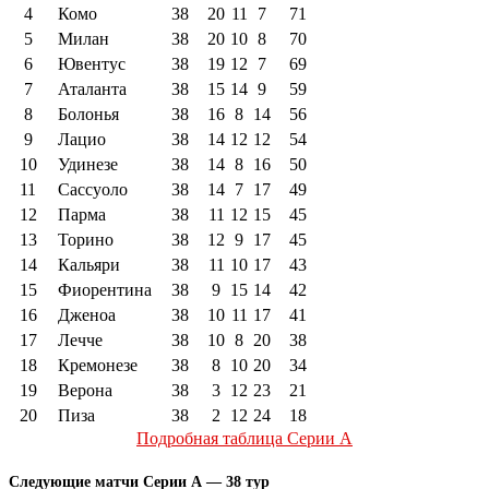
4
Комо
38
20
11
7
71
5
Милан
38
20
10
8
70
6
Ювентус
38
19
12
7
69
7
Аталанта
38
15
14
9
59
8
Болонья
38
16
8
14
56
9
Лацио
38
14
12
12
54
10
Удинезе
38
14
8
16
50
11
Сассуоло
38
14
7
17
49
12
Парма
38
11
12
15
45
13
Торино
38
12
9
17
45
14
Кальяри
38
11
10
17
43
15
Фиорентина
38
9
15
14
42
16
Дженоа
38
10
11
17
41
17
Лечче
38
10
8
20
38
18
Кремонезе
38
8
10
20
34
19
Верона
38
3
12
23
21
20
Пиза
38
2
12
24
18
Подробная таблица Серии А
Следующие матчи Серии А — 38 тур