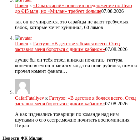
Павел
к
«Галатасарай» повысил предложение по Леао
до €45 млн, но «Милан» требует больше
07.08.2026
так он не упирается, это сарайцы не дают требуемых
бабок, которые хочет хуйдинал, 60 лямов
Павел
к
Гаттузо: «В детстве я боялся всего. Отец
заставил меня бороться с диким кабаном»
07.08.2026
лучше бы он тебя отвел книжки почитать, гаттуза,
конечно всем он нравился когда на поле рубился, помню
прочел комент фаната…
CafarFataliyev
к
Гаттузо: «В детстве я боялся всего. Отец
заставил меня бороться с диким кабаном»
07.08.2026
А как издевались товарищи по команде над ним
шутками о его сестре,можно почитать воспоминания
Пирло
Новости ФК Милан