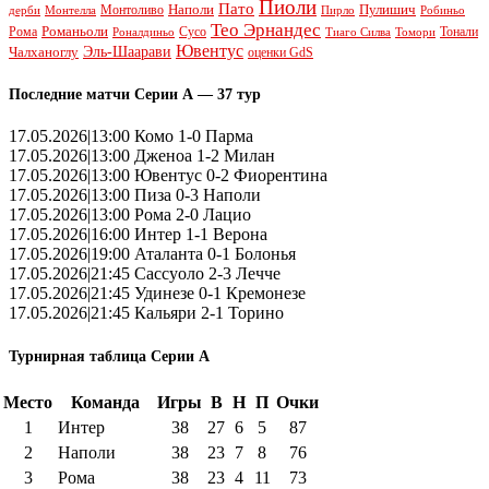
Пиоли
Пато
Наполи
Монтоливо
Пулишич
Монтелла
Пирло
дерби
Робиньо
Тео Эрнандес
Рома
Романьоли
Сусо
Тонали
Роналдиньо
Тиаго Силва
Томори
Ювентус
Эль-Шаарави
Чалханоглу
оценки GdS
Последние матчи Серии А — 37 тур
17.05.2026|13:00 Комо 1-0 Парма
17.05.2026|13:00 Дженоа 1-2 Милан
17.05.2026|13:00 Ювентус 0-2 Фиорентина
17.05.2026|13:00 Пиза 0-3 Наполи
17.05.2026|13:00 Рома 2-0 Лацио
17.05.2026|16:00 Интер 1-1 Верона
17.05.2026|19:00 Аталанта 0-1 Болонья
17.05.2026|21:45 Сассуоло 2-3 Лечче
17.05.2026|21:45 Удинезе 0-1 Кремонезе
17.05.2026|21:45 Кальяри 2-1 Торино
Турнирная таблица Серии А
Место
Команда
Игры
В
Н
П
Очки
1
Интер
38
27
6
5
87
2
Наполи
38
23
7
8
76
3
Рома
38
23
4
11
73