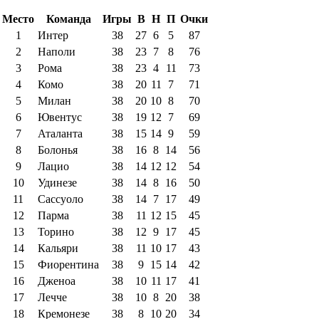
Место
Команда
Игры
В
Н
П
Очки
1
Интер
38
27
6
5
87
2
Наполи
38
23
7
8
76
3
Рома
38
23
4
11
73
4
Комо
38
20
11
7
71
5
Милан
38
20
10
8
70
6
Ювентус
38
19
12
7
69
7
Аталанта
38
15
14
9
59
8
Болонья
38
16
8
14
56
9
Лацио
38
14
12
12
54
10
Удинезе
38
14
8
16
50
11
Сассуоло
38
14
7
17
49
12
Парма
38
11
12
15
45
13
Торино
38
12
9
17
45
14
Кальяри
38
11
10
17
43
15
Фиорентина
38
9
15
14
42
16
Дженоа
38
10
11
17
41
17
Лечче
38
10
8
20
38
18
Кремонезе
38
8
10
20
34