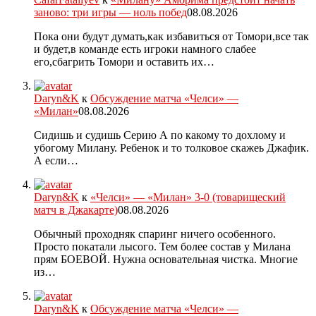
заново: три игры — ноль побед
08.08.2026
Пока они будут думать,как избавиться от Томори,все так
и будет,в команде есть игроки намного слабее
его,сбагрить Томори и оставить их…
Daryn&K
к
Обсуждение матча «Челси» —
«Милан»
08.08.2026
Сидишь и судишь Серию А по какому то дохлому и
убогому Милану. Ребенок и то толковое скажеь Джафик.
А если…
Daryn&K
к
«Челси» — «Милан» 3-0 (товарищеский
матч в Джакарте)
08.08.2026
Обычный проходняк спаринг ничего особенного.
Просто покатали лысого. Тем более состав у Милана
прям БОЕВОЙ. Нужна основательная чистка. Многие
из…
Daryn&K
к
Обсуждение матча «Челси» —