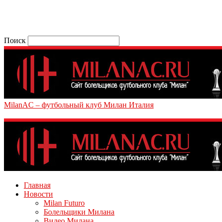
Поиск
MilanAC – футбольный клуб Милан Италия
Главная
Новости
Milan Futuro
Болельщики Милана
Видео Милана