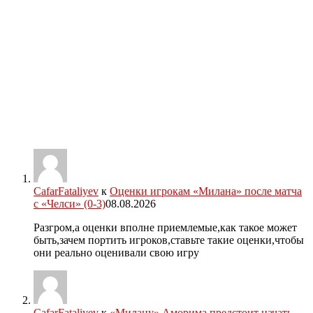
CafarFataliyev
к
Оценки игрокам «Милана» после матча
с «Челси» (0-3)
08.08.2026
Разгром,а оценки вполне приемлемые,как такое может
быть,зачем портить игроков,ставьте такие оценки,чтобы
они реально оценивали свою игру
CafarFataliyev
к
«Милану» Аморима предстоит начать