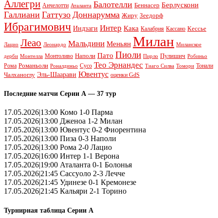
Аллегри
Балотелли
Берлускони
Беннасер
Анчелотти
Аталанта
Галлиани
Гаттузо
Доннарумма
Жиру
Зеедорф
Ибрагимович
Интер
Кака
Индзаги
Кессье
Калабрия
Кассано
Милан
Леао
Мальдини
Меньян
Леонардо
Лацио
Миланское
Пиоли
Пато
Наполи
Монтоливо
Пулишич
Монтелла
Пирло
дерби
Робиньо
Тео Эрнандес
Рома
Романьоли
Сусо
Тонали
Роналдиньо
Тиаго Силва
Томори
Ювентус
Эль-Шаарави
Чалханоглу
оценки GdS
Последние матчи Серии А — 37 тур
17.05.2026|13:00 Комо 1-0 Парма
17.05.2026|13:00 Дженоа 1-2 Милан
17.05.2026|13:00 Ювентус 0-2 Фиорентина
17.05.2026|13:00 Пиза 0-3 Наполи
17.05.2026|13:00 Рома 2-0 Лацио
17.05.2026|16:00 Интер 1-1 Верона
17.05.2026|19:00 Аталанта 0-1 Болонья
17.05.2026|21:45 Сассуоло 2-3 Лечче
17.05.2026|21:45 Удинезе 0-1 Кремонезе
17.05.2026|21:45 Кальяри 2-1 Торино
Турнирная таблица Серии А