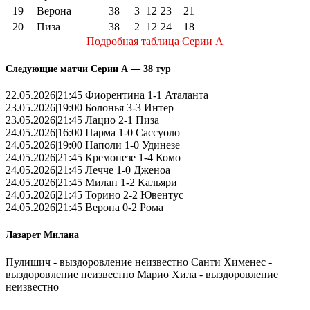
19
Верона
38
3
12
23
21
20
Пиза
38
2
12
24
18
Подробная таблица Серии А
Следующие матчи Серии А — 38 тур
22.05.2026|21:45 Фиорентина 1-1 Аталанта
23.05.2026|19:00 Болонья 3-3 Интер
23.05.2026|21:45 Лацио 2-1 Пиза
24.05.2026|16:00 Парма 1-0 Сассуоло
24.05.2026|19:00 Наполи 1-0 Удинезе
24.05.2026|21:45 Кремонезе 1-4 Комо
24.05.2026|21:45 Лечче 1-0 Дженоа
24.05.2026|21:45 Милан 1-2 Кальяри
24.05.2026|21:45 Торино 2-2 Ювентус
24.05.2026|21:45 Верона 0-2 Рома
Лазарет Милана
Пулишич - выздоровление неизвестно Санти Хименес -
выздоровление неизвестно Марио Хила - выздоровление
неизвестно