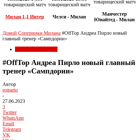
товарищеский матч
товарищеский матч
товарищеский матч
Манчестер
Милан 1-1 Интер
Челси - Милан
Юнайтед - Милан
Домой
Соперники Милана
#OffTop Андреа Пирло новый
главный тренер «Сампдории»
Соперники Милана
#OffTop Андреа Пирло новый главный
тренер «Сампдории»
Автор
romario
-
27.06.2023
3
Twitter
WhatsApp
Email
Telegram
VK