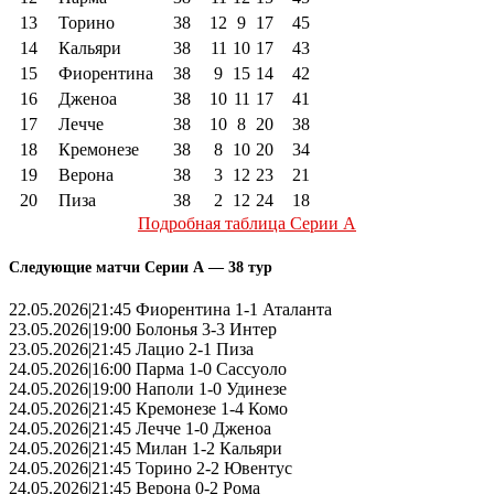
13
Торино
38
12
9
17
45
14
Кальяри
38
11
10
17
43
15
Фиорентина
38
9
15
14
42
16
Дженоа
38
10
11
17
41
17
Лечче
38
10
8
20
38
18
Кремонезе
38
8
10
20
34
19
Верона
38
3
12
23
21
20
Пиза
38
2
12
24
18
Подробная таблица Серии А
Следующие матчи Серии А — 38 тур
22.05.2026|21:45 Фиорентина 1-1 Аталанта
23.05.2026|19:00 Болонья 3-3 Интер
23.05.2026|21:45 Лацио 2-1 Пиза
24.05.2026|16:00 Парма 1-0 Сассуоло
24.05.2026|19:00 Наполи 1-0 Удинезе
24.05.2026|21:45 Кремонезе 1-4 Комо
24.05.2026|21:45 Лечче 1-0 Дженоа
24.05.2026|21:45 Милан 1-2 Кальяри
24.05.2026|21:45 Торино 2-2 Ювентус
24.05.2026|21:45 Верона 0-2 Рома