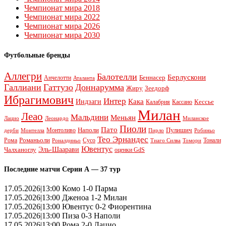
Чемпионат мира 2018
Чемпионат мира 2022
Чемпионат мира 2026
Чемпионат мира 2030
Футбольные бренды
Аллегри
Балотелли
Берлускони
Беннасер
Анчелотти
Аталанта
Галлиани
Гаттузо
Доннарумма
Жиру
Зеедорф
Ибрагимович
Интер
Кака
Индзаги
Кессье
Калабрия
Кассано
Милан
Леао
Мальдини
Меньян
Леонардо
Лацио
Миланское
Пиоли
Пато
Наполи
Монтоливо
Пулишич
Монтелла
Пирло
дерби
Робиньо
Тео Эрнандес
Рома
Романьоли
Сусо
Тонали
Роналдиньо
Тиаго Силва
Томори
Ювентус
Эль-Шаарави
Чалханоглу
оценки GdS
Последние матчи Серии А — 37 тур
17.05.2026|13:00 Комо 1-0 Парма
17.05.2026|13:00 Дженоа 1-2 Милан
17.05.2026|13:00 Ювентус 0-2 Фиорентина
17.05.2026|13:00 Пиза 0-3 Наполи
17.05.2026|13:00 Рома 2-0 Лацио