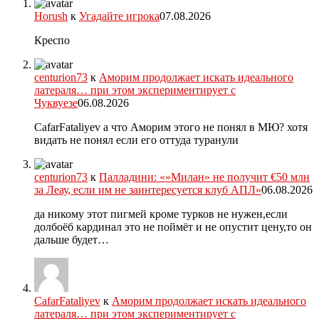
Horush
к
Угадайте игрока
07.08.2026
Креспо
centurion73
к
Аморим продолжает искать идеального
латераля… при этом экспериментирует с
Чуквуезе
06.08.2026
CafarFataliyev а что Аморим этого не понял в МЮ? хотя
видать не понял если его оттуда туранули
centurion73
к
Палладини: «»Милан» не получит €50 млн
за Леау, если им не заинтересуется клуб АПЛ»
06.08.2026
да никому этот пигмей кроме турков не нужен,если
долбоёб кардинал это не поймёт и не опустит цену,то он
дальше будет…
CafarFataliyev
к
Аморим продолжает искать идеального
латераля… при этом экспериментирует с