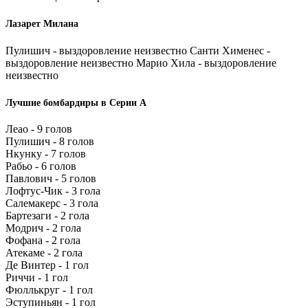
Лазарет Милана
Пулишич - выздоровление неизвестно Санти Хименес -
выздоровление неизвестно Марио Хила - выздоровление
неизвестно
Лучшие бомбардиры в Серии А
Леао - 9 голов
Пулишич - 8 голов
Нкунку - 7 голов
Рабьо - 6 голов
Павлович - 5 голов
Лофтус-Чик - 3 гола
Салемакерс - 3 гола
Бартезаги - 2 гола
Модрич - 2 гола
Фофана - 2 гола
Атекаме - 2 гола
Де Винтер - 1 гол
Риччи - 1 гол
Фюллькруг - 1 гол
Эступиньян - 1 гол