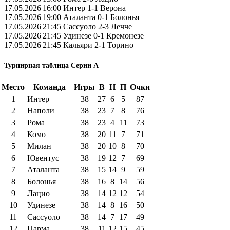
17.05.2026|16:00 Интер 1-1 Верона
17.05.2026|19:00 Аталанта 0-1 Болонья
17.05.2026|21:45 Сассуоло 2-3 Лечче
17.05.2026|21:45 Удинезе 0-1 Кремонезе
17.05.2026|21:45 Кальяри 2-1 Торино
Турнирная таблица Серии А
Место
Команда
Игры
В
Н
П
Очки
1
Интер
38
27
6
5
87
2
Наполи
38
23
7
8
76
3
Рома
38
23
4
11
73
4
Комо
38
20
11
7
71
5
Милан
38
20
10
8
70
6
Ювентус
38
19
12
7
69
7
Аталанта
38
15
14
9
59
8
Болонья
38
16
8
14
56
9
Лацио
38
14
12
12
54
10
Удинезе
38
14
8
16
50
11
Сассуоло
38
14
7
17
49
12
Парма
38
11
12
15
45