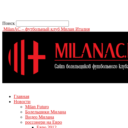
Поиск
MilanAC – футбольный клуб Милан Италия
Главная
Новости
Milan Futuro
Болельщики Милана
Видео Милана
россонери на Евро
Евро 2012