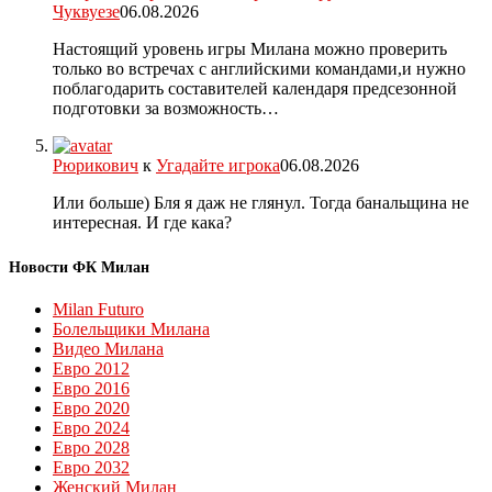
Чуквуезе
06.08.2026
Настоящий уровень игры Милана можно проверить
только во встречах с английскими командами,и нужно
поблагодарить составителей календаря предсезонной
подготовки за возможность…
Рюрикович
к
Угадайте игрока
06.08.2026
Или больше) Бля я даж не глянул. Тогда банальщина не
интересная. И где кака?
Новости ФК Милан
Milan Futuro
Болельщики Милана
Видео Милана
Евро 2012
Евро 2016
Евро 2020
Евро 2024
Евро 2028
Евро 2032
Женский Милан