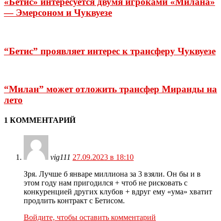
«Бетис» интересуется двумя игроками «Милана»
— Эмерсоном и Чуквуезе
“Бетис” проявляет интерес к трансферу Чуквуезе
“Милан” может отложить трансфер Миранды на
лето
1 КОММЕНТАРИЙ
vig111
27.09.2023 в 18:10
Зря. Лучше б январе миллиона за 3 взяли. Он бы и в
этом году нам пригодился + чтоб не рисковать с
конкуренцией других клубов + вдруг ему «ума» хватит
продлить контракт с Бетисом.
Войдите, чтобы оставить комментарий