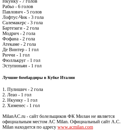
Нкунку - 7 голов
Рабьо - 6 голов
Павлович - 5 голов
Лофтус-Чик - 3 гола
Салемакерс - 3 гола
Бартезаги - 2 гола
Модрич - 2 гола
Фофана - 2 гола
Атекаме - 2 гола
Де Винтер - 1 гол
Риччи - 1 гол
Фюллькруг - 1 гол
Эступиньян - 1 гол
Лучшие бомбардиры в Кубке Италии
1. Пулишич - 2 гола
2. Леао - 1 гол
2. Нкунку - 1 гол
2. Хименес - 1 гол
MilanAC.ru - сайт болельщиков ФК Милан не является
официальным местом AC Milan. Официальный сайт A.C.
Milan находится по адресу
www.acmilan.com