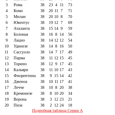
3
Рома
38
23
4
11
73
4
Комо
38
20
11
7
71
5
Милан
38
20
10
8
70
6
Ювентус
38
19
12
7
69
7
Аталанта
38
15
14
9
59
8
Болонья
38
16
8
14
56
9
Лацио
38
14
12
12
54
10
Удинезе
38
14
8
16
50
11
Сассуоло
38
14
7
17
49
12
Парма
38
11
12
15
45
13
Торино
38
12
9
17
45
14
Кальяри
38
11
10
17
43
15
Фиорентина
38
9
15
14
42
16
Дженоа
38
10
11
17
41
17
Лечче
38
10
8
20
38
18
Кремонезе
38
8
10
20
34
19
Верона
38
3
12
23
21
20
Пиза
38
2
12
24
18
Подробная таблица Серии А