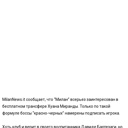
MilanNews.it сообщает, что “Милан” всерьез заинтересован в
бесплатном трансфере Хуана Миранды. Только по такой
формуле боссы “красно-черных” намерены подписать игрока.
Хоть клуб и верит в своего воспитанника Давиде Бартезаги, но