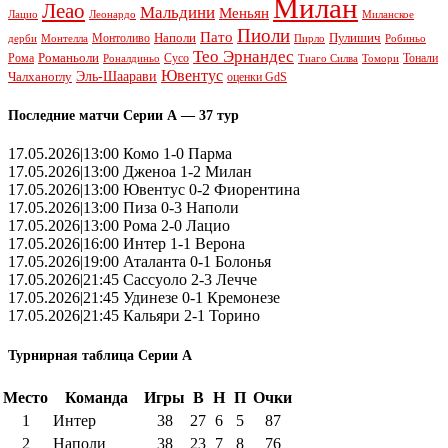
Милан
Леао
Мальдини
Меньян
Леонардо
Лацио
Миланское
Пиоли
Пато
Наполи
Монтоливо
Пулишич
Монтелла
Пирло
дерби
Робиньо
Тео Эрнандес
Рома
Романьоли
Сусо
Тонали
Роналдиньо
Тиаго Силва
Томори
Ювентус
Эль-Шаарави
Чалханоглу
оценки GdS
Последние матчи Серии А — 37 тур
17.05.2026|13:00 Комо 1-0 Парма
17.05.2026|13:00 Дженоа 1-2 Милан
17.05.2026|13:00 Ювентус 0-2 Фиорентина
17.05.2026|13:00 Пиза 0-3 Наполи
17.05.2026|13:00 Рома 2-0 Лацио
17.05.2026|16:00 Интер 1-1 Верона
17.05.2026|19:00 Аталанта 0-1 Болонья
17.05.2026|21:45 Сассуоло 2-3 Лечче
17.05.2026|21:45 Удинезе 0-1 Кремонезе
17.05.2026|21:45 Кальяри 2-1 Торино
Турнирная таблица Серии А
Место
Команда
Игры
В
Н
П
Очки
1
Интер
38
27
6
5
87
2
Наполи
38
23
7
8
76