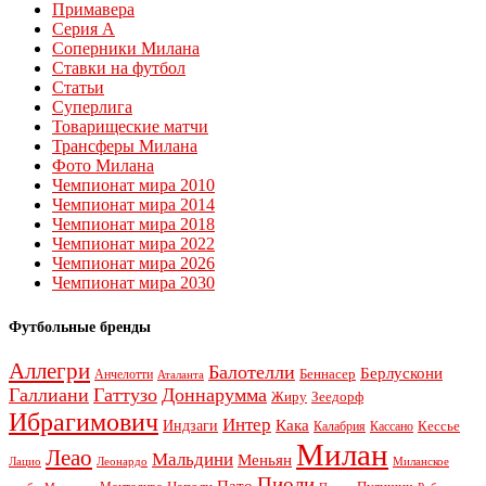
Примавера
Серия А
Соперники Милана
Ставки на футбол
Статьи
Суперлига
Товарищеские матчи
Трансферы Милана
Фото Милана
Чемпионат мира 2010
Чемпионат мира 2014
Чемпионат мира 2018
Чемпионат мира 2022
Чемпионат мира 2026
Чемпионат мира 2030
Футбольные бренды
Аллегри
Балотелли
Берлускони
Беннасер
Анчелотти
Аталанта
Галлиани
Гаттузо
Доннарумма
Жиру
Зеедорф
Ибрагимович
Интер
Кака
Индзаги
Кессье
Калабрия
Кассано
Милан
Леао
Мальдини
Меньян
Леонардо
Лацио
Миланское
Пиоли