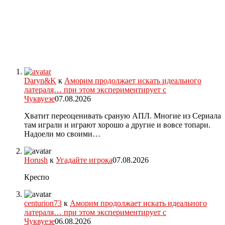
Daryn&K
к
Аморим продолжает искать идеального
латераля… при этом экспериментирует с
Чуквуезе
07.08.2026
Хватит переоценивать сраную АПЛ. Многие из Сериала
там играли и играют хорошо а другие и вовсе топари.
Надоели мо своими…
Horush
к
Угадайте игрока
07.08.2026
Креспо
centurion73
к
Аморим продолжает искать идеального
латераля… при этом экспериментирует с
Чуквуезе
06.08.2026