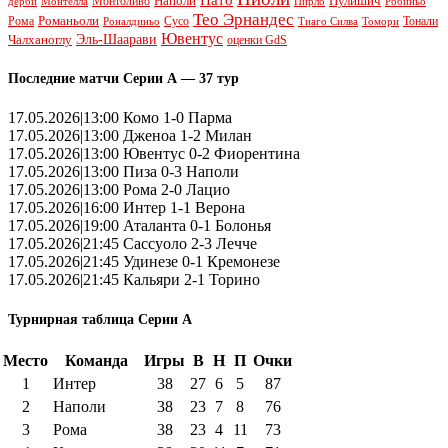
Пато
Наполи
Монтоливо
Пулишич
Монтелла
Пирло
дерби
Робиньо
Тео Эрнандес
Рома
Романьоли
Сусо
Тонали
Роналдиньо
Тиаго Силва
Томори
Ювентус
Эль-Шаарави
Чалханоглу
оценки GdS
Последние матчи Серии А — 37 тур
17.05.2026|13:00 Комо 1-0 Парма
17.05.2026|13:00 Дженоа 1-2 Милан
17.05.2026|13:00 Ювентус 0-2 Фиорентина
17.05.2026|13:00 Пиза 0-3 Наполи
17.05.2026|13:00 Рома 2-0 Лацио
17.05.2026|16:00 Интер 1-1 Верона
17.05.2026|19:00 Аталанта 0-1 Болонья
17.05.2026|21:45 Сассуоло 2-3 Лечче
17.05.2026|21:45 Удинезе 0-1 Кремонезе
17.05.2026|21:45 Кальяри 2-1 Торино
Турнирная таблица Серии А
Место
Команда
Игры
В
Н
П
Очки
1
Интер
38
27
6
5
87
2
Наполи
38
23
7
8
76
3
Рома
38
23
4
11
73