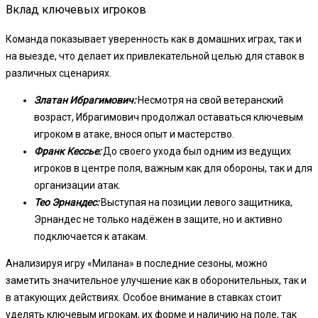
Вклад ключевых игроков
Команда показывает уверенность как в домашних играх, так и
на выезде, что делает их привлекательной целью для ставок в
различных сценариях.
Златан Ибрагимович:
Несмотря на свой ветеранский
возраст, Ибрагимович продолжал оставаться ключевым
игроком в атаке, внося опыт и мастерство.
Франк Кессье:
До своего ухода был одним из ведущих
игроков в центре поля, важным как для обороны, так и для
организации атак.
Тео Эрнандес:
Выступая на позиции левого защитника,
Эрнандес не только надёжен в защите, но и активно
подключается к атакам.
Анализируя игру «Милана» в последние сезоны, можно
заметить значительное улучшение как в оборонительных, так и
в атакующих действиях. Особое внимание в ставках стоит
уделять ключевым игрокам, их форме и наличию на поле, так