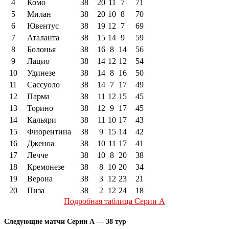
4
Комо
38
20
11
7
71
5
Милан
38
20
10
8
70
6
Ювентус
38
19
12
7
69
7
Аталанта
38
15
14
9
59
8
Болонья
38
16
8
14
56
9
Лацио
38
14
12
12
54
10
Удинезе
38
14
8
16
50
11
Сассуоло
38
14
7
17
49
12
Парма
38
11
12
15
45
13
Торино
38
12
9
17
45
14
Кальяри
38
11
10
17
43
15
Фиорентина
38
9
15
14
42
16
Дженоа
38
10
11
17
41
17
Лечче
38
10
8
20
38
18
Кремонезе
38
8
10
20
34
19
Верона
38
3
12
23
21
20
Пиза
38
2
12
24
18
Подробная таблица Серии А
Следующие матчи Серии А — 38 тур