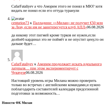
CafarFataliyev а что Аморим этого не понял в МЮ? хотя
видать не понял если его оттуда туранули
centurion73
к
Палладини: «»Милан» не получит €50 млн
за Леау, если им не заинтересуется клуб АПЛ»
06.08.2026
да никому этот пигмей кроме турков не нужен,если
долбоёб кардинал это не поймёт и не опустит цену,то он
дальше будет…
CafarFataliyev
к
Аморим продолжает искать идеального
латераля… при этом экспериментирует с
Чуквуезе
06.08.2026
Настоящий уровень игры Милана можно проверить
только во встречах с английскими командами,и нужно
поблагодарить составителей календаря предсезонной
подготовки за возможность…
Новости ФК Милан