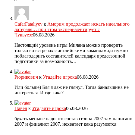
CafarFataliyev
к
Аморим продолжает искать идеального
латераля… при этом экспериментирует с
Чуквуезе
06.08.2026
Настоящий уровень игры Милана можно проверить
только во встречах с английскими командами,и нужно
поблагодарить составителей календаря предсезонной
подготовки за возможность…
Рюрикович
к
Угадайте игрока
06.08.2026
Или больше) Бля я даж не глянул. Тогда банальщина не
интересная. И где кака?
Павел
к
Угадайте игрока
06.08.2026
бухать меньше надо это состав сезона 2007 там написано
2007 и финалист 2007, нехватает кака разумеется