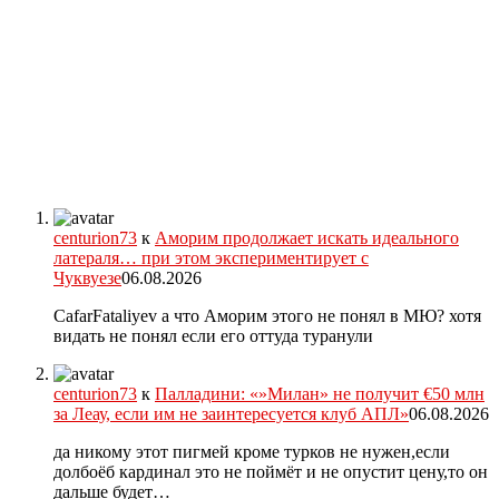
centurion73
к
Аморим продолжает искать идеального
латераля… при этом экспериментирует с
Чуквуезе
06.08.2026
CafarFataliyev а что Аморим этого не понял в МЮ? хотя
видать не понял если его оттуда туранули
centurion73
к
Палладини: «»Милан» не получит €50 млн
за Леау, если им не заинтересуется клуб АПЛ»
06.08.2026
да никому этот пигмей кроме турков не нужен,если
долбоёб кардинал это не поймёт и не опустит цену,то он
дальше будет…