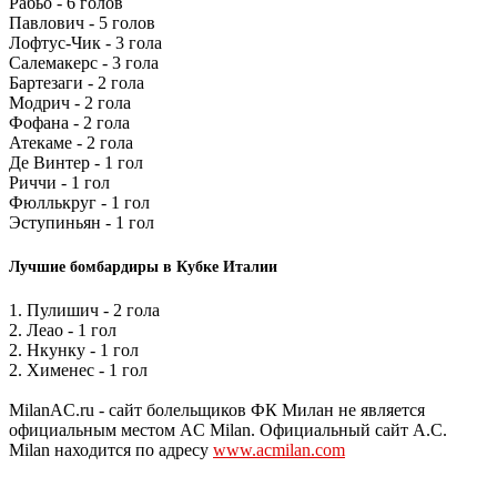
Рабьо - 6 голов
Павлович - 5 голов
Лофтус-Чик - 3 гола
Салемакерс - 3 гола
Бартезаги - 2 гола
Модрич - 2 гола
Фофана - 2 гола
Атекаме - 2 гола
Де Винтер - 1 гол
Риччи - 1 гол
Фюллькруг - 1 гол
Эступиньян - 1 гол
Лучшие бомбардиры в Кубке Италии
1. Пулишич - 2 гола
2. Леао - 1 гол
2. Нкунку - 1 гол
2. Хименес - 1 гол
MilanAC.ru - сайт болельщиков ФК Милан не является
официальным местом AC Milan. Официальный сайт A.C.
Milan находится по адресу
www.acmilan.com