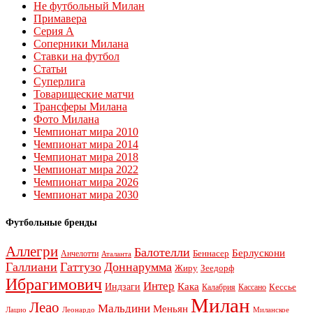
Не футбольный Милан
Примавера
Серия А
Соперники Милана
Ставки на футбол
Статьи
Суперлига
Товарищеские матчи
Трансферы Милана
Фото Милана
Чемпионат мира 2010
Чемпионат мира 2014
Чемпионат мира 2018
Чемпионат мира 2022
Чемпионат мира 2026
Чемпионат мира 2030
Футбольные бренды
Аллегри
Балотелли
Берлускони
Беннасер
Анчелотти
Аталанта
Галлиани
Гаттузо
Доннарумма
Жиру
Зеедорф
Ибрагимович
Интер
Кака
Индзаги
Кессье
Калабрия
Кассано
Милан
Леао
Мальдини
Меньян
Леонардо
Лацио
Миланское