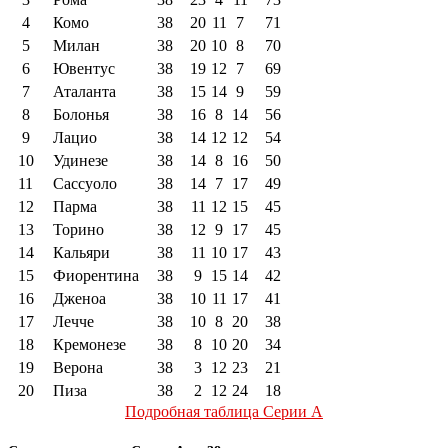
4
Комо
38
20
11
7
71
5
Милан
38
20
10
8
70
6
Ювентус
38
19
12
7
69
7
Аталанта
38
15
14
9
59
8
Болонья
38
16
8
14
56
9
Лацио
38
14
12
12
54
10
Удинезе
38
14
8
16
50
11
Сассуоло
38
14
7
17
49
12
Парма
38
11
12
15
45
13
Торино
38
12
9
17
45
14
Кальяри
38
11
10
17
43
15
Фиорентина
38
9
15
14
42
16
Дженоа
38
10
11
17
41
17
Лечче
38
10
8
20
38
18
Кремонезе
38
8
10
20
34
19
Верона
38
3
12
23
21
20
Пиза
38
2
12
24
18
Подробная таблица Серии А