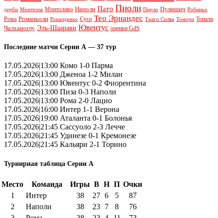
Пиоли
Пато
Наполи
Монтоливо
Пулишич
Монтелла
Пирло
дерби
Робиньо
Тео Эрнандес
Рома
Романьоли
Сусо
Тонали
Роналдиньо
Тиаго Силва
Томори
Ювентус
Эль-Шаарави
Чалханоглу
оценки GdS
Последние матчи Серии А — 37 тур
17.05.2026|13:00 Комо 1-0 Парма
17.05.2026|13:00 Дженоа 1-2 Милан
17.05.2026|13:00 Ювентус 0-2 Фиорентина
17.05.2026|13:00 Пиза 0-3 Наполи
17.05.2026|13:00 Рома 2-0 Лацио
17.05.2026|16:00 Интер 1-1 Верона
17.05.2026|19:00 Аталанта 0-1 Болонья
17.05.2026|21:45 Сассуоло 2-3 Лечче
17.05.2026|21:45 Удинезе 0-1 Кремонезе
17.05.2026|21:45 Кальяри 2-1 Торино
Турнирная таблица Серии А
Место
Команда
Игры
В
Н
П
Очки
1
Интер
38
27
6
5
87
2
Наполи
38
23
7
8
76
3
Рома
38
23
4
11
73