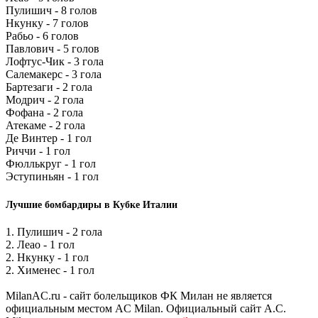
Пулишич - 8 голов
Нкунку - 7 голов
Рабьо - 6 голов
Павлович - 5 голов
Лофтус-Чик - 3 гола
Салемакерс - 3 гола
Бартезаги - 2 гола
Модрич - 2 гола
Фофана - 2 гола
Атекаме - 2 гола
Де Винтер - 1 гол
Риччи - 1 гол
Фюллькруг - 1 гол
Эступиньян - 1 гол
Лучшие бомбардиры в Кубке Италии
1. Пулишич - 2 гола
2. Леао - 1 гол
2. Нкунку - 1 гол
2. Хименес - 1 гол
MilanAC.ru - сайт болельщиков ФК Милан не является
официальным местом AC Milan. Официальный сайт A.C.