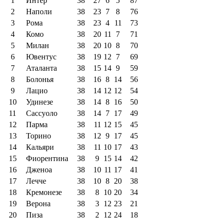
1
Интер
38
27
6
5
87
2
Наполи
38
23
7
8
76
3
Рома
38
23
4
11
73
4
Комо
38
20
11
7
71
5
Милан
38
20
10
8
70
6
Ювентус
38
19
12
7
69
7
Аталанта
38
15
14
9
59
8
Болонья
38
16
8
14
56
9
Лацио
38
14
12
12
54
10
Удинезе
38
14
8
16
50
11
Сассуоло
38
14
7
17
49
12
Парма
38
11
12
15
45
13
Торино
38
12
9
17
45
14
Кальяри
38
11
10
17
43
15
Фиорентина
38
9
15
14
42
16
Дженоа
38
10
11
17
41
17
Лечче
38
10
8
20
38
18
Кремонезе
38
8
10
20
34
19
Верона
38
3
12
23
21
20
Пиза
38
2
12
24
18