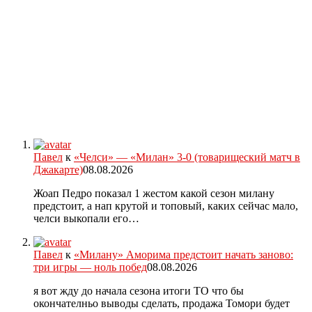
Павел
к
«Челси» — «Милан» 3-0 (товарищеский матч в
Джакарте)
08.08.2026
Жоап Педро показал 1 жестом какой сезон милану
предстоит, а нап крутой и топовый, каких сейчас мало,
челси выкопали его…
Павел
к
«Милану» Аморима предстоит начать заново:
три игры — ноль побед
08.08.2026
я вот жду до начала сезона итоги ТО что бы
окончателньо выводы сделать, продажа Томори будет