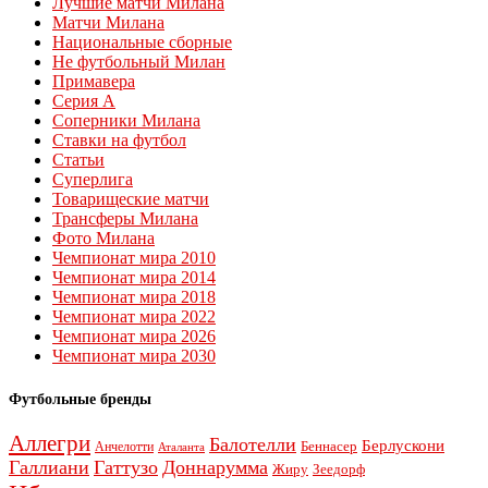
Лучшие матчи Милана
Матчи Милана
Национальные сборные
Не футбольный Милан
Примавера
Серия А
Соперники Милана
Ставки на футбол
Статьи
Суперлига
Товарищеские матчи
Трансферы Милана
Фото Милана
Чемпионат мира 2010
Чемпионат мира 2014
Чемпионат мира 2018
Чемпионат мира 2022
Чемпионат мира 2026
Чемпионат мира 2030
Футбольные бренды
Аллегри
Балотелли
Берлускони
Беннасер
Анчелотти
Аталанта
Галлиани
Гаттузо
Доннарумма
Жиру
Зеедорф