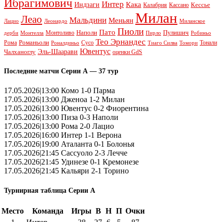
Ибрагимович
Интер
Кака
Индзаги
Кессье
Калабрия
Кассано
Милан
Леао
Мальдини
Меньян
Леонардо
Лацио
Миланское
Пиоли
Пато
Наполи
Монтоливо
Пулишич
Монтелла
Пирло
дерби
Робиньо
Тео Эрнандес
Рома
Романьоли
Сусо
Тонали
Роналдиньо
Тиаго Силва
Томори
Ювентус
Эль-Шаарави
Чалханоглу
оценки GdS
Последние матчи Серии А — 37 тур
17.05.2026|13:00 Комо 1-0 Парма
17.05.2026|13:00 Дженоа 1-2 Милан
17.05.2026|13:00 Ювентус 0-2 Фиорентина
17.05.2026|13:00 Пиза 0-3 Наполи
17.05.2026|13:00 Рома 2-0 Лацио
17.05.2026|16:00 Интер 1-1 Верона
17.05.2026|19:00 Аталанта 0-1 Болонья
17.05.2026|21:45 Сассуоло 2-3 Лечче
17.05.2026|21:45 Удинезе 0-1 Кремонезе
17.05.2026|21:45 Кальяри 2-1 Торино
Турнирная таблица Серии А
Место
Команда
Игры
В
Н
П
Очки