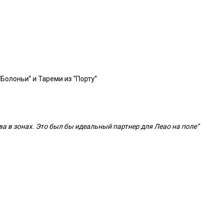
олоньи” и Тареми из “Порту”
а в зонах. Это был бы идеальный партнер для Леао на поле”