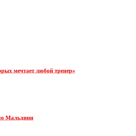
орых мечтает любой тренер»
ло Мальдини