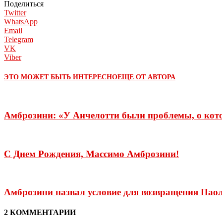
Поделиться
Twitter
WhatsApp
Email
Telegram
VK
Viber
ЭТО МОЖЕТ БЫТЬ ИНТЕРЕСНО
ЕЩЕ ОТ АВТОРА
Амброзини: «У Анчелотти были проблемы, о кот
С Днем Рождения, Массимо Амброзини!
Амброзини назвал условие для возвращения Пао
2 КОММЕНТАРИИ