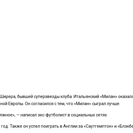
Ширера, бывшей суперзвезды клуба. Итальянский «Милан» оказался
ой Европы. Он согласился с тем, что «Милан» сыграл лучше.
олжное», — написал экс-футболист в социальных сетях.
год. Также он успел поиграть в Англии за «Саутгемптон» и «Блэкб