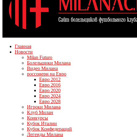
Главная
Новости
Milan Futuro
Болельщики Милана
Видео Милана
россонери на Евро
Евро 2012
Евро 2016
Евро 2020
Евро 2024
Евро 2028
Игроки Милана
Клуб Милан
Конкурсы
Кубок Италии
Кубок Конфедераций
Легенды Милана