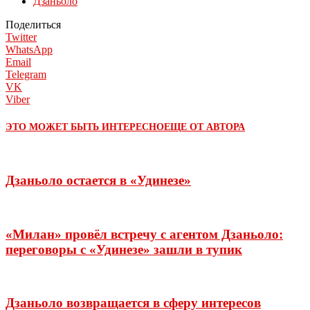
Дзаньоло
Поделиться
Twitter
WhatsApp
Email
Telegram
VK
Viber
ЭТО МОЖЕТ БЫТЬ ИНТЕРЕСНО
ЕЩЕ ОТ АВТОРА
Дзаньоло остается в «Удинезе»
«Милан» провёл встречу с агентом Дзаньоло:
переговоры с «Удинезе» зашли в тупик
Дзаньоло возвращается в сферу интересов