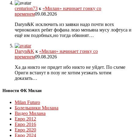
centurion73
к
«Милан» начинает гонку со
временем
09.08.2026
Daryn&K исключить из заявки надо почти всех
чернокожих ребят фофана леао меньяна мусу лофтуса и
ещё им подобных,но тогда обвинят…
Daryn&K
к
«Милан» начинает гонку со
временем
09.08.2026
Ха да никто не придет ибо никто не уйдет. По схеме
Ориги встанут в позу не хотим уезжать хотим
доказать…
Новости ФК Милан
Milan Futuro
Болельщики Милана
Видео Милана
Евро 2012
Евро 2016
Евро 2020
Евро 2024