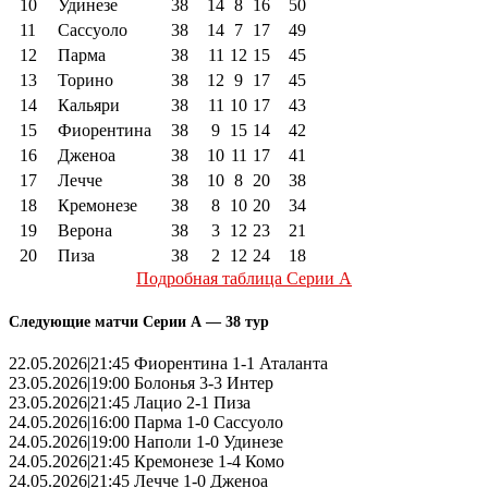
10
Удинезе
38
14
8
16
50
11
Сассуоло
38
14
7
17
49
12
Парма
38
11
12
15
45
13
Торино
38
12
9
17
45
14
Кальяри
38
11
10
17
43
15
Фиорентина
38
9
15
14
42
16
Дженоа
38
10
11
17
41
17
Лечче
38
10
8
20
38
18
Кремонезе
38
8
10
20
34
19
Верона
38
3
12
23
21
20
Пиза
38
2
12
24
18
Подробная таблица Серии А
Следующие матчи Серии А — 38 тур
22.05.2026|21:45 Фиорентина 1-1 Аталанта
23.05.2026|19:00 Болонья 3-3 Интер
23.05.2026|21:45 Лацио 2-1 Пиза
24.05.2026|16:00 Парма 1-0 Сассуоло
24.05.2026|19:00 Наполи 1-0 Удинезе
24.05.2026|21:45 Кремонезе 1-4 Комо
24.05.2026|21:45 Лечче 1-0 Дженоа