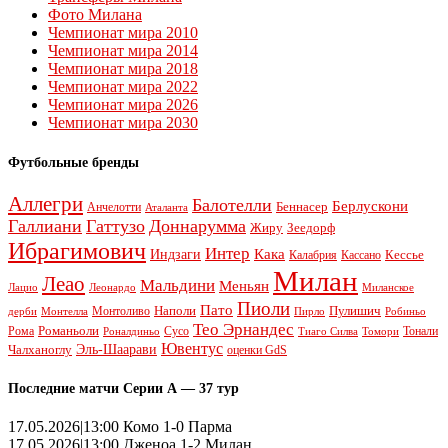
Фото Милана
Чемпионат мира 2010
Чемпионат мира 2014
Чемпионат мира 2018
Чемпионат мира 2022
Чемпионат мира 2026
Чемпионат мира 2030
Футбольные бренды
Аллегри
Балотелли
Берлускони
Беннасер
Анчелотти
Аталанта
Галлиани
Гаттузо
Доннарумма
Жиру
Зеедорф
Ибрагимович
Интер
Кака
Индзаги
Кессье
Калабрия
Кассано
Милан
Леао
Мальдини
Меньян
Леонардо
Лацио
Миланское
Пиоли
Пато
Наполи
Монтоливо
Пулишич
Монтелла
Пирло
дерби
Робиньо
Тео Эрнандес
Рома
Романьоли
Сусо
Тонали
Роналдиньо
Тиаго Силва
Томори
Ювентус
Эль-Шаарави
Чалханоглу
оценки GdS
Последние матчи Серии А — 37 тур
17.05.2026|13:00 Комо 1-0 Парма
17.05.2026|13:00 Дженоа 1-2 Милан