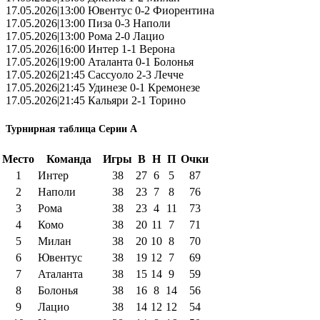
17.05.2026|13:00 Ювентус 0-2 Фиорентина
17.05.2026|13:00 Пиза 0-3 Наполи
17.05.2026|13:00 Рома 2-0 Лацио
17.05.2026|16:00 Интер 1-1 Верона
17.05.2026|19:00 Аталанта 0-1 Болонья
17.05.2026|21:45 Сассуоло 2-3 Лечче
17.05.2026|21:45 Удинезе 0-1 Кремонезе
17.05.2026|21:45 Кальяри 2-1 Торино
Турнирная таблица Серии А
Место
Команда
Игры
В
Н
П
Очки
1
Интер
38
27
6
5
87
2
Наполи
38
23
7
8
76
3
Рома
38
23
4
11
73
4
Комо
38
20
11
7
71
5
Милан
38
20
10
8
70
6
Ювентус
38
19
12
7
69
7
Аталанта
38
15
14
9
59
8
Болонья
38
16
8
14
56
9
Лацио
38
14
12
12
54