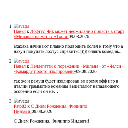
Павел
к
Лофтус-Чик может неожиданно попасть в старт
«Милана» на матч с «Торин
09.08.2026
ахахаха начинают плавно подводить болел к тому что а
нахуй покупать лохтус справиться)))) бляять комедия...
Павел
к
Пеллегатти о поражении «Милана» от «Челси»:
«Камарду просто изолировали»
09.08.2026
так же и рамуш будет изолирован во время офф игр в
италии граммотно команды выцепляют нападающего
особенно если он не…
Pato83
к
С Днем Рождения, Филиппо
Индзаги!
09.08.2026
С Днем Рождения, Филиппо Индзаги!