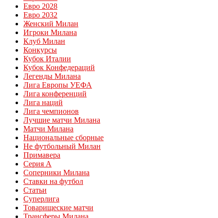
Евро 2028
Евро 2032
Женский Милан
Игроки Милана
Клуб Милан
Конкурсы
Кубок Италии
Кубок Конфедераций
Легенды Милана
Лига Европы УЕФА
Лига конференций
Лига наций
Лига чемпионов
Лучшие матчи Милана
Матчи Милана
Национальные сборные
Не футбольный Милан
Примавера
Серия А
Соперники Милана
Ставки на футбол
Статьи
Суперлига
Товарищеские матчи
Трансферы Милана