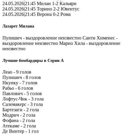
24.05.2026|21:45 Милан 1-2 Кальяри
24.05.2026|21:45 Торино 2-2 Ювентус
24.05.2026|21:45 Верона 0-2 Рома
Лазарет Милана
Пулишич - выздоровление неизвестно Санти Хименес -
выздоровление неизвестно Марио Хила - выздоровление
неизвестно
Лучшие бомбардиры в Серии А
Леао - 9 голов
Пулишич - 8 голов
Нкунку - 7 голов
Рабьо - 6 голов
Павлович - 5 голов
Лофтус-Чик - 3 гола
Салемакерс - 3 гола
Бартезаги - 2 гола
Модрич - 2 гола
Фофана - 2 гола
Атекаме - 2 гола
Де Винтер - 1 гол