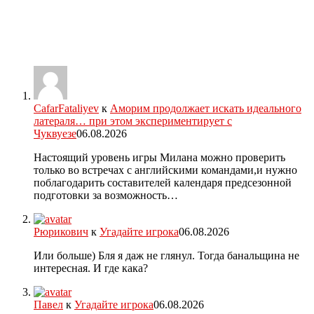
CafarFataliyev
к
Аморим продолжает искать идеального
латераля… при этом экспериментирует с
Чуквуезе
06.08.2026
Настоящий уровень игры Милана можно проверить
только во встречах с английскими командами,и нужно
поблагодарить составителей календаря предсезонной
подготовки за возможность…
Рюрикович
к
Угадайте игрока
06.08.2026
Или больше) Бля я даж не глянул. Тогда банальщина не
интересная. И где кака?
Павел
к
Угадайте игрока
06.08.2026