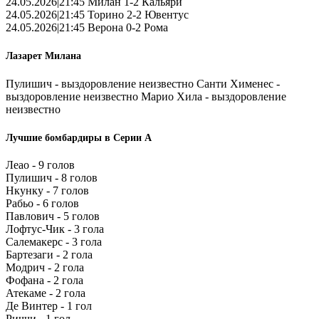
24.05.2026|21:45 Милан 1-2 Кальяри
24.05.2026|21:45 Торино 2-2 Ювентус
24.05.2026|21:45 Верона 0-2 Рома
Лазарет Милана
Пулишич - выздоровление неизвестно Санти Хименес -
выздоровление неизвестно Марио Хила - выздоровление
неизвестно
Лучшие бомбардиры в Серии А
Леао - 9 голов
Пулишич - 8 голов
Нкунку - 7 голов
Рабьо - 6 голов
Павлович - 5 голов
Лофтус-Чик - 3 гола
Салемакерс - 3 гола
Бартезаги - 2 гола
Модрич - 2 гола
Фофана - 2 гола
Атекаме - 2 гола
Де Винтер - 1 гол
Риччи - 1 гол