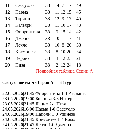
11
Сассуоло
38
14
7
17
49
12
Парма
38
11
12
15
45
13
Торино
38
12
9
17
45
14
Кальяри
38
11
10
17
43
15
Фиорентина
38
9
15
14
42
16
Дженоа
38
10
11
17
41
17
Лечче
38
10
8
20
38
18
Кремонезе
38
8
10
20
34
19
Верона
38
3
12
23
21
20
Пиза
38
2
12
24
18
Подробная таблица Серии А
Следующие матчи Серии А — 38 тур
22.05.2026|21:45 Фиорентина 1-1 Аталанта
23.05.2026|19:00 Болонья 3-3 Интер
23.05.2026|21:45 Лацио 2-1 Пиза
24.05.2026|16:00 Парма 1-0 Сассуоло
24.05.2026|19:00 Наполи 1-0 Удинезе
24.05.2026|21:45 Кремонезе 1-4 Комо
24.05.2026|21:45 Лечче 1-0 Дженоа