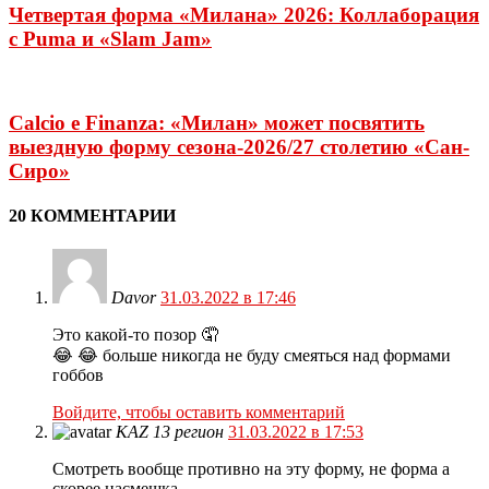
Четвертая форма «Милана» 2026: Коллаборация
с Puma и «Slam Jam»
Calcio e Finanza: «Милан» может посвятить
выездную форму сезона-2026/27 столетию «Сан-
Сиро»
20 КОММЕНТАРИИ
Davor
31.03.2022 в 17:46
Это какой-то позор 🤦
😂 😂 больше никогда не буду смеяться над формами
гоббов
Войдите, чтобы оставить комментарий
KAZ 13 регион
31.03.2022 в 17:53
Смотреть вообще противно на эту форму, не форма а
скорее насмешка