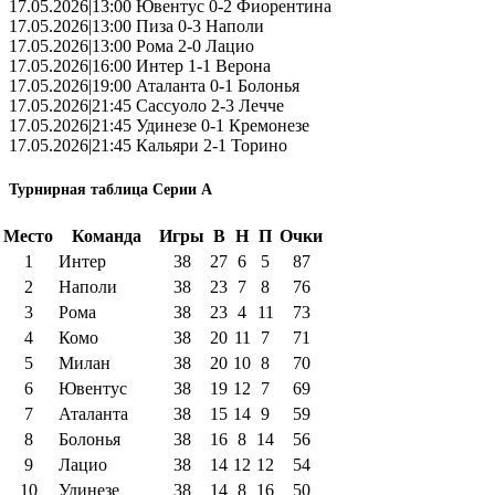
17.05.2026|13:00 Ювентус 0-2 Фиорентина
17.05.2026|13:00 Пиза 0-3 Наполи
17.05.2026|13:00 Рома 2-0 Лацио
17.05.2026|16:00 Интер 1-1 Верона
17.05.2026|19:00 Аталанта 0-1 Болонья
17.05.2026|21:45 Сассуоло 2-3 Лечче
17.05.2026|21:45 Удинезе 0-1 Кремонезе
17.05.2026|21:45 Кальяри 2-1 Торино
Турнирная таблица Серии А
Место
Команда
Игры
В
Н
П
Очки
1
Интер
38
27
6
5
87
2
Наполи
38
23
7
8
76
3
Рома
38
23
4
11
73
4
Комо
38
20
11
7
71
5
Милан
38
20
10
8
70
6
Ювентус
38
19
12
7
69
7
Аталанта
38
15
14
9
59
8
Болонья
38
16
8
14
56
9
Лацио
38
14
12
12
54
10
Удинезе
38
14
8
16
50