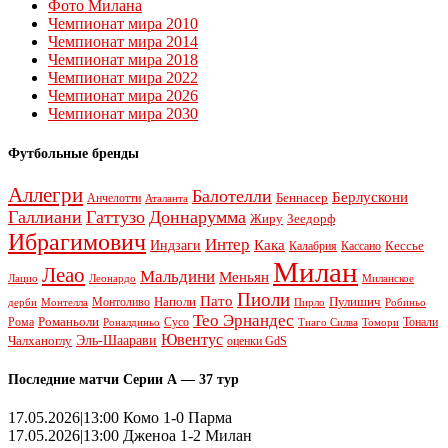
Фото Милана
Чемпионат мира 2010
Чемпионат мира 2014
Чемпионат мира 2018
Чемпионат мира 2022
Чемпионат мира 2026
Чемпионат мира 2030
Футбольные бренды
Аллегри
Балотелли
Берлускони
Беннасер
Анчелотти
Аталанта
Галлиани
Гаттузо
Доннарумма
Жиру
Зеедорф
Ибрагимович
Интер
Кака
Индзаги
Кессье
Калабрия
Кассано
Милан
Леао
Мальдини
Меньян
Леонардо
Лацио
Миланское
Пиоли
Пато
Наполи
Монтоливо
Пулишич
Монтелла
Пирло
дерби
Робиньо
Тео Эрнандес
Рома
Романьоли
Сусо
Тонали
Роналдиньо
Тиаго Силва
Томори
Ювентус
Эль-Шаарави
Чалханоглу
оценки GdS
Последние матчи Серии А — 37 тур
17.05.2026|13:00 Комо 1-0 Парма
17.05.2026|13:00 Дженоа 1-2 Милан