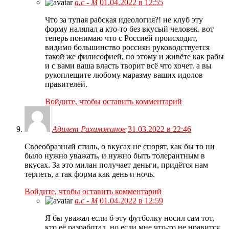
а.с - М
01.04.2022 в 12:55
Что за тупая рабская идеология?! не клуб эту
форму наляпал а кто-то без вкусый человек. вот
теперь понимаю что с Россией происходит,
видимо большинство россиян руководствуется
такой же филисофией, по этому и живёте как рабы
и с вами ваша власть творит всё что хочет. а вы
рукоплещите любому маразму ваших идолов
правителей.
Войдите, чтобы оставить комментарий
Адилет Рахимжанов
31.03.2022 в 22:46
Своеобразный стиль, о вкусах не спорят, как бы то ни
было нужно уважать, и нужно быть толерантным в
вкусах. За это милан получает деньги, придётся нам
терпеть, а так форма как день и ночь.
Войдите, чтобы оставить комментарий
а.с - М
01.04.2022 в 12:59
Я бы уважал если б эту футболку носил сам тот,
кто её разработал. но если мне что-то не нравится