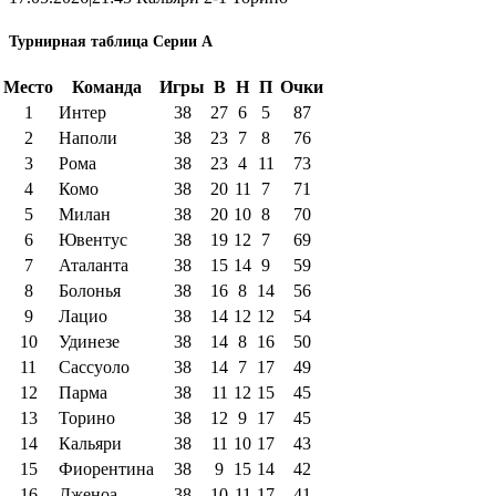
Турнирная таблица Серии А
Место
Команда
Игры
В
Н
П
Очки
1
Интер
38
27
6
5
87
2
Наполи
38
23
7
8
76
3
Рома
38
23
4
11
73
4
Комо
38
20
11
7
71
5
Милан
38
20
10
8
70
6
Ювентус
38
19
12
7
69
7
Аталанта
38
15
14
9
59
8
Болонья
38
16
8
14
56
9
Лацио
38
14
12
12
54
10
Удинезе
38
14
8
16
50
11
Сассуоло
38
14
7
17
49
12
Парма
38
11
12
15
45
13
Торино
38
12
9
17
45
14
Кальяри
38
11
10
17
43
15
Фиорентина
38
9
15
14
42
16
Дженоа
38
10
11
17
41