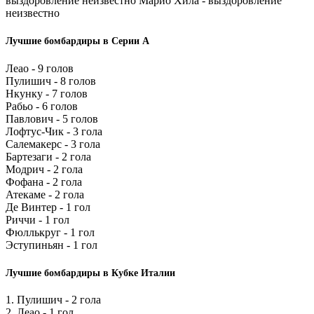
выздоровление неизвестно Марио Хила - выздоровление
неизвестно
Лучшие бомбардиры в Серии А
Леао - 9 голов
Пулишич - 8 голов
Нкунку - 7 голов
Рабьо - 6 голов
Павлович - 5 голов
Лофтус-Чик - 3 гола
Салемакерс - 3 гола
Бартезаги - 2 гола
Модрич - 2 гола
Фофана - 2 гола
Атекаме - 2 гола
Де Винтер - 1 гол
Риччи - 1 гол
Фюллькруг - 1 гол
Эступиньян - 1 гол
Лучшие бомбардиры в Кубке Италии
1. Пулишич - 2 гола
2. Леао - 1 гол