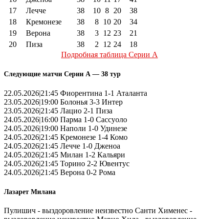
17
Лечче
38
10
8
20
38
18
Кремонезе
38
8
10
20
34
19
Верона
38
3
12
23
21
20
Пиза
38
2
12
24
18
Подробная таблица Серии А
Следующие матчи Серии А — 38 тур
22.05.2026|21:45 Фиорентина 1-1 Аталанта
23.05.2026|19:00 Болонья 3-3 Интер
23.05.2026|21:45 Лацио 2-1 Пиза
24.05.2026|16:00 Парма 1-0 Сассуоло
24.05.2026|19:00 Наполи 1-0 Удинезе
24.05.2026|21:45 Кремонезе 1-4 Комо
24.05.2026|21:45 Лечче 1-0 Дженоа
24.05.2026|21:45 Милан 1-2 Кальяри
24.05.2026|21:45 Торино 2-2 Ювентус
24.05.2026|21:45 Верона 0-2 Рома
Лазарет Милана
Пулишич - выздоровление неизвестно Санти Хименес -