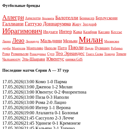
Футбольные бренды
Аллегри
Балотелли
Берлускони
Беннасер
Анчелотти
Аталанта
Галлиани
Гаттузо
Доннарумма
Жиру
Зеедорф
Ибрагимович
Интер
Кака
Индзаги
Кессье
Калабрия
Кассано
Милан
Леао
Мальдини
Меньян
Леонардо
Лацио
Миланское
Пиоли
Пато
Наполи
Монтоливо
Пулишич
Монтелла
Пирло
дерби
Робиньо
Тео Эрнандес
Рома
Романьоли
Сусо
Тонали
Роналдиньо
Тиаго Силва
Томори
Ювентус
Эль-Шаарави
Чалханоглу
оценки GdS
Последние матчи Серии А — 37 тур
17.05.2026|13:00 Комо 1-0 Парма
17.05.2026|13:00 Дженоа 1-2 Милан
17.05.2026|13:00 Ювентус 0-2 Фиорентина
17.05.2026|13:00 Пиза 0-3 Наполи
17.05.2026|13:00 Рома 2-0 Лацио
17.05.2026|16:00 Интер 1-1 Верона
17.05.2026|19:00 Аталанта 0-1 Болонья
17.05.2026|21:45 Сассуоло 2-3 Лечче
17.05.2026|21:45 Удинезе 0-1 Кремонезе
17.05.2026|21:45 Кальяри 2-1 Торино