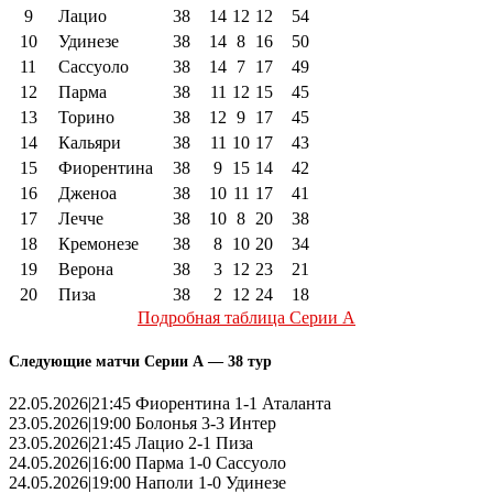
9
Лацио
38
14
12
12
54
10
Удинезе
38
14
8
16
50
11
Сассуоло
38
14
7
17
49
12
Парма
38
11
12
15
45
13
Торино
38
12
9
17
45
14
Кальяри
38
11
10
17
43
15
Фиорентина
38
9
15
14
42
16
Дженоа
38
10
11
17
41
17
Лечче
38
10
8
20
38
18
Кремонезе
38
8
10
20
34
19
Верона
38
3
12
23
21
20
Пиза
38
2
12
24
18
Подробная таблица Серии А
Следующие матчи Серии А — 38 тур
22.05.2026|21:45 Фиорентина 1-1 Аталанта
23.05.2026|19:00 Болонья 3-3 Интер
23.05.2026|21:45 Лацио 2-1 Пиза
24.05.2026|16:00 Парма 1-0 Сассуоло
24.05.2026|19:00 Наполи 1-0 Удинезе