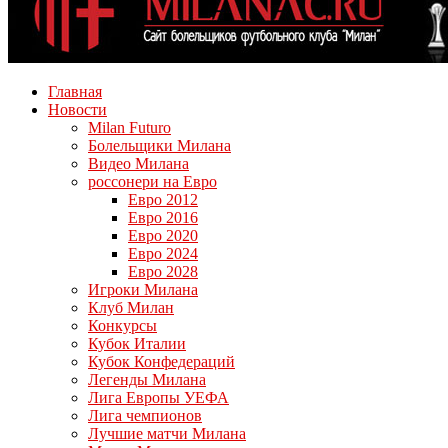
Главная
Новости
Milan Futuro
Болельщики Милана
Видео Милана
россонери на Евро
Евро 2012
Евро 2016
Евро 2020
Евро 2024
Евро 2028
Игроки Милана
Клуб Милан
Конкурсы
Кубок Италии
Кубок Конфедераций
Легенды Милана
Лига Европы УЕФА
Лига чемпионов
Лучшие матчи Милана