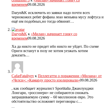
centurion73
к
«Милан» начинает гонку со
временем
09.08.2026
Daryn&K исключить из заявки надо почти всех
чернокожих ребят фофана леао меньяна мусу лофтуса и
ещё им подобных,но тогда обвинят…
Daryn&K
к
«Милан» начинает гонку со
временем
09.08.2026
Ха да никто не придет ибо никто не уйдет. По схеме
Ориги встанут в позу не хотим уезжать хотим
доказать…
CafarFataliyev
к
Пеллегатти о поражении «Милана» от
«Челси»: «Камарду просто изолировали»
09.08.2026
, как сообщает журналист Sportitalia Джанлуиджи
Лонгари, «россонери» не собираются снижать
запрашиваемую сумму – 60 миллионов евро. Это
обстоятельство осложняет переговоры с…