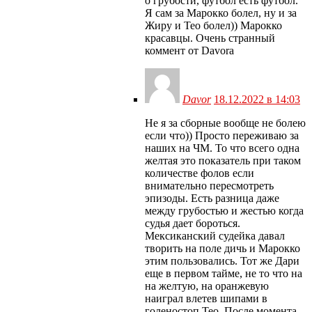
о грубости, футбол есть футбол.
Я сам за Марокко болел, ну и за
Жиру и Тео болел)) Марокко
красавцы. Очень странный
коммент от Davora
Davor
18.12.2022 в 14:03
Не я за сборные вообще не болею
если что)) Просто переживаю за
наших на ЧМ. То что всего одна
желтая это показатель при таком
количестве фолов если
внимательно пересмотреть
эпизоды. Есть разница даже
между грубостью и жестью когда
судья дает бороться.
Мексиканский судейка давал
творить на поле дичь и Марокко
этим пользовались. Тот же Дари
еще в первом тайме, не то что на
на желтую, на оранжевую
наиграл влетев шипами в
голеностоп Тео. После момента