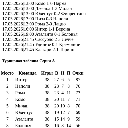
17.05.2026|13:00 Комо 1-0 Парма
17.05.2026|13:00 Дженоа 1-2 Милан
17.05.2026|13:00 Ювентус 0-2 Фиорентина
17.05.2026|13:00 Пиза 0-3 Наполи
17.05.2026|13:00 Рома 2-0 Лацио
17.05.2026|16:00 Интер 1-1 Верона
17.05.2026|19:00 Аталанта 0-1 Болонья
17.05.2026|21:45 Сассуоло 2-3 Лечче
17.05.2026|21:45 Удинезе 0-1 Кремонезе
17.05.2026|21:45 Кальяри 2-1 Торино
Турнирная таблица Серии А
Место
Команда
Игры
В
Н
П
Очки
1
Интер
38
27
6
5
87
2
Наполи
38
23
7
8
76
3
Рома
38
23
4
11
73
4
Комо
38
20
11
7
71
5
Милан
38
20
10
8
70
6
Ювентус
38
19
12
7
69
7
Аталанта
38
15
14
9
59
8
Болонья
38
16
8
14
56