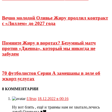
Вечно молодой Оливье Жиру продлил контракт
с «Лиллем» до 2027 года
Помните Жиру в воротах? Безумный матч
против «Дженоа», который мы никогда не
забудем
70 футболистов Серии А замешаны в деле об
эскорт-услугах
8 КОММЕНТАРИИ
Ultras
18.12.2022 в 00:16
Ну вот блять , ещё и травмы нам не хватало,лечись
давай Оливьеха.♥️🖤