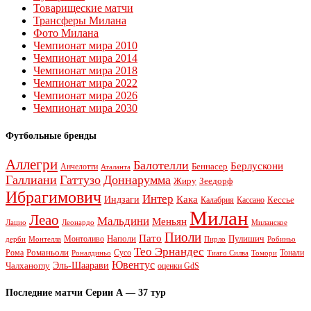
Товарищеские матчи
Трансферы Милана
Фото Милана
Чемпионат мира 2010
Чемпионат мира 2014
Чемпионат мира 2018
Чемпионат мира 2022
Чемпионат мира 2026
Чемпионат мира 2030
Футбольные бренды
Аллегри
Балотелли
Берлускони
Беннасер
Анчелотти
Аталанта
Галлиани
Гаттузо
Доннарумма
Жиру
Зеедорф
Ибрагимович
Интер
Кака
Индзаги
Кессье
Калабрия
Кассано
Милан
Леао
Мальдини
Меньян
Леонардо
Лацио
Миланское
Пиоли
Пато
Наполи
Монтоливо
Пулишич
Монтелла
Пирло
дерби
Робиньо
Тео Эрнандес
Рома
Романьоли
Сусо
Тонали
Роналдиньо
Тиаго Силва
Томори
Ювентус
Эль-Шаарави
Чалханоглу
оценки GdS
Последние матчи Серии А — 37 тур