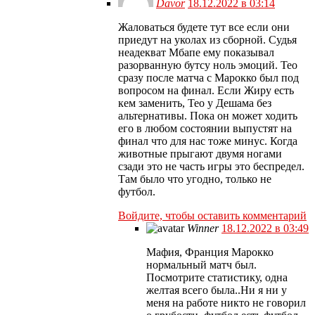
Davor
18.12.2022 в 03:14
Жаловаться будете тут все если они
приедут на уколах из сборной. Судья
неадекват Мбапе ему показывал
разорванную бутсу ноль эмоций. Тео
сразу после матча с Марокко был под
вопросом на финал. Если Жиру есть
кем заменить, Тео у Дешама без
альтернативы. Пока он может ходить
его в любом состоянии выпустят на
финал что для нас тоже минус. Когда
животные прыгают двумя ногами
сзади это не часть игры это беспредел.
Там было что угодно, только не
футбол.
Войдите, чтобы оставить комментарий
Winner
18.12.2022 в 03:49
Мафия, Франция Марокко
нормальный матч был.
Посмотрите статистику, одна
желтая всего была..Ни я ни у
меня на работе никто не говорил