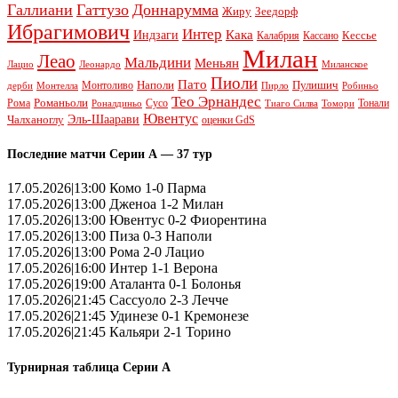
Галлиани
Гаттузо
Доннарумма
Жиру
Зеедорф
Ибрагимович
Интер
Кака
Индзаги
Кессье
Калабрия
Кассано
Милан
Леао
Мальдини
Меньян
Леонардо
Лацио
Миланское
Пиоли
Пато
Наполи
Монтоливо
Пулишич
Монтелла
Пирло
дерби
Робиньо
Тео Эрнандес
Рома
Романьоли
Сусо
Тонали
Роналдиньо
Тиаго Силва
Томори
Ювентус
Эль-Шаарави
Чалханоглу
оценки GdS
Последние матчи Серии А — 37 тур
17.05.2026|13:00 Комо 1-0 Парма
17.05.2026|13:00 Дженоа 1-2 Милан
17.05.2026|13:00 Ювентус 0-2 Фиорентина
17.05.2026|13:00 Пиза 0-3 Наполи
17.05.2026|13:00 Рома 2-0 Лацио
17.05.2026|16:00 Интер 1-1 Верона
17.05.2026|19:00 Аталанта 0-1 Болонья
17.05.2026|21:45 Сассуоло 2-3 Лечче
17.05.2026|21:45 Удинезе 0-1 Кремонезе
17.05.2026|21:45 Кальяри 2-1 Торино
Турнирная таблица Серии А