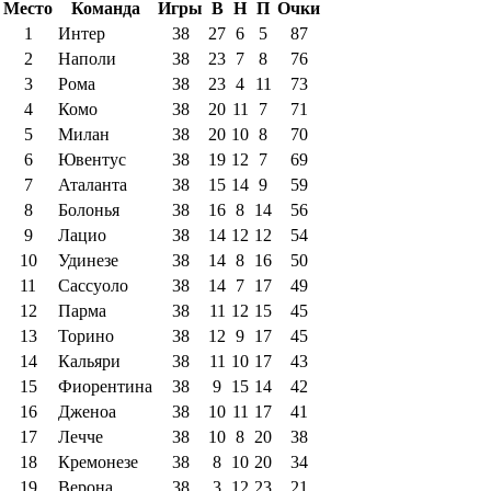
Место
Команда
Игры
В
Н
П
Очки
1
Интер
38
27
6
5
87
2
Наполи
38
23
7
8
76
3
Рома
38
23
4
11
73
4
Комо
38
20
11
7
71
5
Милан
38
20
10
8
70
6
Ювентус
38
19
12
7
69
7
Аталанта
38
15
14
9
59
8
Болонья
38
16
8
14
56
9
Лацио
38
14
12
12
54
10
Удинезе
38
14
8
16
50
11
Сассуоло
38
14
7
17
49
12
Парма
38
11
12
15
45
13
Торино
38
12
9
17
45
14
Кальяри
38
11
10
17
43
15
Фиорентина
38
9
15
14
42
16
Дженоа
38
10
11
17
41
17
Лечче
38
10
8
20
38
18
Кремонезе
38
8
10
20
34
19
Верона
38
3
12
23
21