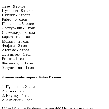
Леао - 9 голов
Пулишич - 8 голов
Нкунку - 7 голов
Рабьо - 6 голов
Павлович - 5 голов
Лофтус-Чик - 3 гола
Салемакерс - 3 гола
Бартезаги - 2 гола
Модрич - 2 гола
Фофана - 2 гола
Атекаме - 2 гола
Де Винтер - 1 гол
Риччи - 1 гол
Фюллькруг - 1 гол
Эступиньян - 1 гол
Лучшие бомбардиры в Кубке Италии
1. Пулишич - 2 гола
2. Леао - 1 гол
2. Нкунку - 1 гол
2. Хименес - 1 гол
MilanAC.ru - сайт болельщиков ФК Милан не является