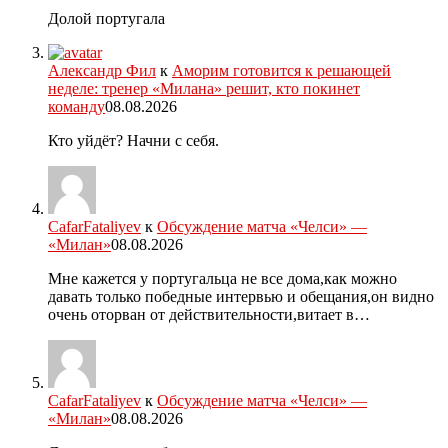
Долой португала
Александр Фил
к
Аморим готовится к решающей
неделе: тренер «Милана» решит, кто покинет
команду
08.08.2026
Кто уйдёт? Начни с себя.
CafarFataliyev
к
Обсуждение матча «Челси» —
«Милан»
08.08.2026
Мне кажется у португальца не все дома,как можно
давать только победные интервью и обещания,он видно
очень оторван от действительности,витает в…
CafarFataliyev
к
Обсуждение матча «Челси» —
«Милан»
08.08.2026