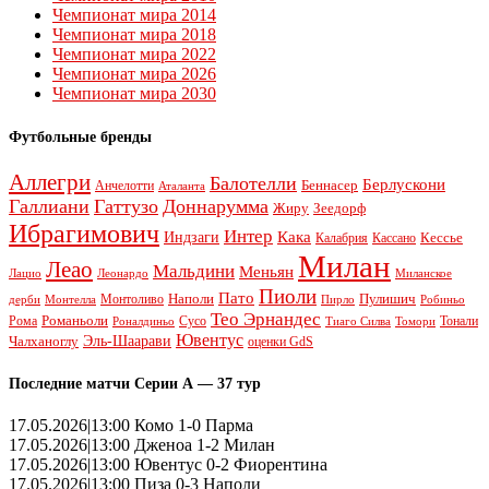
Чемпионат мира 2014
Чемпионат мира 2018
Чемпионат мира 2022
Чемпионат мира 2026
Чемпионат мира 2030
Футбольные бренды
Аллегри
Балотелли
Берлускони
Беннасер
Анчелотти
Аталанта
Галлиани
Гаттузо
Доннарумма
Жиру
Зеедорф
Ибрагимович
Интер
Кака
Индзаги
Кессье
Калабрия
Кассано
Милан
Леао
Мальдини
Меньян
Леонардо
Лацио
Миланское
Пиоли
Пато
Наполи
Монтоливо
Пулишич
Монтелла
Пирло
дерби
Робиньо
Тео Эрнандес
Рома
Романьоли
Сусо
Тонали
Роналдиньо
Тиаго Силва
Томори
Ювентус
Эль-Шаарави
Чалханоглу
оценки GdS
Последние матчи Серии А — 37 тур
17.05.2026|13:00 Комо 1-0 Парма
17.05.2026|13:00 Дженоа 1-2 Милан
17.05.2026|13:00 Ювентус 0-2 Фиорентина
17.05.2026|13:00 Пиза 0-3 Наполи