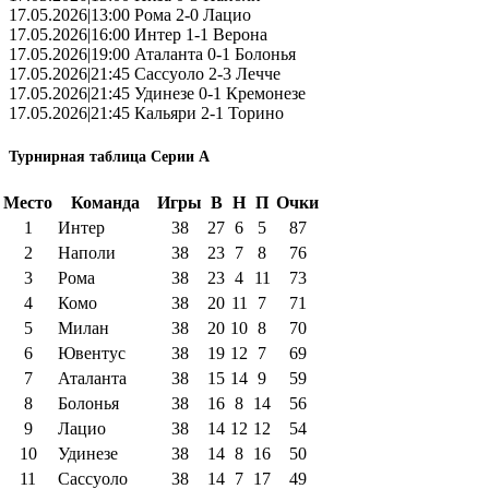
17.05.2026|13:00 Рома 2-0 Лацио
17.05.2026|16:00 Интер 1-1 Верона
17.05.2026|19:00 Аталанта 0-1 Болонья
17.05.2026|21:45 Сассуоло 2-3 Лечче
17.05.2026|21:45 Удинезе 0-1 Кремонезе
17.05.2026|21:45 Кальяри 2-1 Торино
Турнирная таблица Серии А
Место
Команда
Игры
В
Н
П
Очки
1
Интер
38
27
6
5
87
2
Наполи
38
23
7
8
76
3
Рома
38
23
4
11
73
4
Комо
38
20
11
7
71
5
Милан
38
20
10
8
70
6
Ювентус
38
19
12
7
69
7
Аталанта
38
15
14
9
59
8
Болонья
38
16
8
14
56
9
Лацио
38
14
12
12
54
10
Удинезе
38
14
8
16
50
11
Сассуоло
38
14
7
17
49