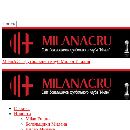
Поиск
MilanAC – футбольный клуб Милан Италия
Главная
Новости
Milan Futuro
Болельщики Милана
Видео Милана