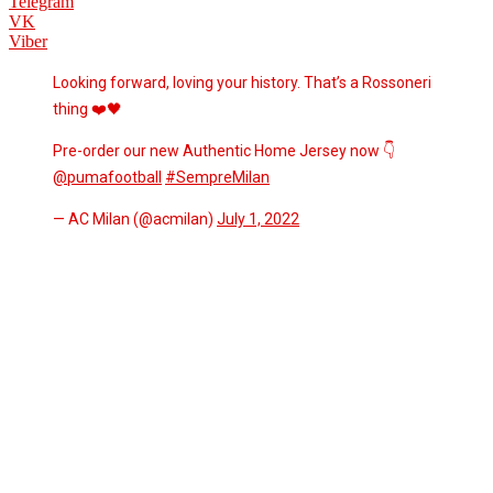
Telegram
VK
Viber
Looking forward, loving your history. That’s a Rossoneri
thing ❤️🖤
Pre-order our new Authentic Home Jersey now 👇
@pumafootball
#SempreMilan
— AC Milan (@acmilan)
July 1, 2022