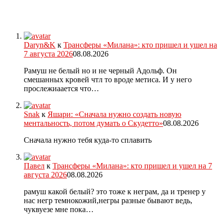
Daryn&K
к
Трансферы «Милана»: кто пришел и ушел на
7 августа 2026
08.08.2026
Рамуш не белый но и не черный Адольф. Он
смешанных кровей чтл то вроде метиса. И у него
прослежиаается что…
Snak
к
Яшари: «Сначала нужно создать новую
ментальность, потом думать о Скудетто»
08.08.2026
Сначала нужно тебя куда-то сплавить
Павел
к
Трансферы «Милана»: кто пришел и ушел на 7
августа 2026
08.08.2026
рамуш какой белый? это тоже к неграм, да и тренер у
нас негр темнокожий,негры разные бывают ведь,
чуквуезе мне пока…