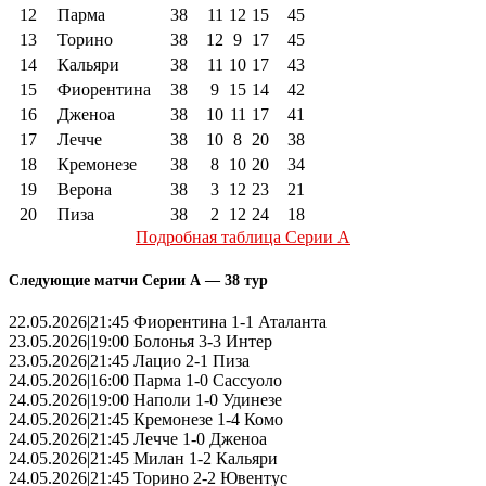
12
Парма
38
11
12
15
45
13
Торино
38
12
9
17
45
14
Кальяри
38
11
10
17
43
15
Фиорентина
38
9
15
14
42
16
Дженоа
38
10
11
17
41
17
Лечче
38
10
8
20
38
18
Кремонезе
38
8
10
20
34
19
Верона
38
3
12
23
21
20
Пиза
38
2
12
24
18
Подробная таблица Серии А
Следующие матчи Серии А — 38 тур
22.05.2026|21:45 Фиорентина 1-1 Аталанта
23.05.2026|19:00 Болонья 3-3 Интер
23.05.2026|21:45 Лацио 2-1 Пиза
24.05.2026|16:00 Парма 1-0 Сассуоло
24.05.2026|19:00 Наполи 1-0 Удинезе
24.05.2026|21:45 Кремонезе 1-4 Комо
24.05.2026|21:45 Лечче 1-0 Дженоа
24.05.2026|21:45 Милан 1-2 Кальяри
24.05.2026|21:45 Торино 2-2 Ювентус