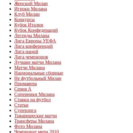
Женский Милан
Игроки Милана
Клуб Милан
Конкурсы
Кубок Италии
Кубок Конфедераций
Легенды Милана
Лига Европы УЕФА
Лига конференций
Лига наций
Лига чемпионов
Лучшие матчи Милана
Матчи Милана
Национальные сборные
Не футбольный Милан
Примавера
Серия А
Соперники Милана
Ставки на футбол
Статьи
Суперлига
Товарищеские матчи
Трансферы Милана
Фото Милана
Чемпионат мира 2010