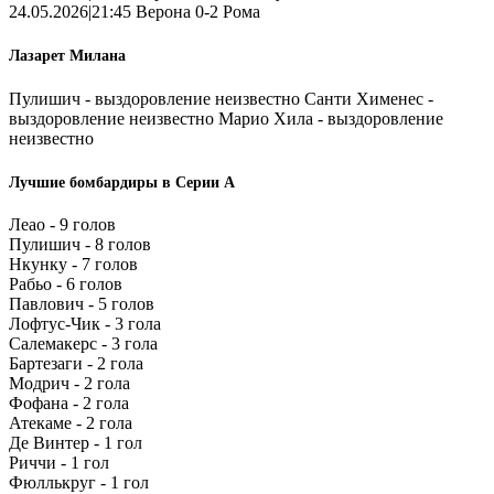
24.05.2026|21:45 Верона 0-2 Рома
Лазарет Милана
Пулишич - выздоровление неизвестно Санти Хименес -
выздоровление неизвестно Марио Хила - выздоровление
неизвестно
Лучшие бомбардиры в Серии А
Леао - 9 голов
Пулишич - 8 голов
Нкунку - 7 голов
Рабьо - 6 голов
Павлович - 5 голов
Лофтус-Чик - 3 гола
Салемакерс - 3 гола
Бартезаги - 2 гола
Модрич - 2 гола
Фофана - 2 гола
Атекаме - 2 гола
Де Винтер - 1 гол
Риччи - 1 гол
Фюллькруг - 1 гол