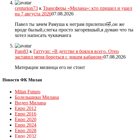
centurion73
к
Трансферы «Милана»: кто пришел и ушел
на 7 августа 2026
07.08.2026
Павел ты зачем Рамуша к неграм прилепил🤣,он же
вроде былый,слегка просто загоревшый,я думаю что ты
хотел написать чуквачанга
Pato83
к
Гаттузо: «В детстве я боялся всего. Отец
заставил меня бороться с диким кабаном»
07.08.2026
Матерации мизинца его не стоит
Новости ФК Милан
Milan Futuro
Болельщики Милана
Видео Милана
Евро 2012
Евро 2016
Евро 2020
Евро 2024
Евро 2028
Евро 2032