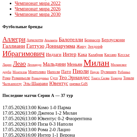
Чемпионат мира 2022
Чемпионат мира 2026
Чемпионат мира 2030
Футбольные бренды
Аллегри
Балотелли
Берлускони
Беннасер
Анчелотти
Аталанта
Галлиани
Гаттузо
Доннарумма
Жиру
Зеедорф
Ибрагимович
Интер
Кака
Индзаги
Кессье
Калабрия
Кассано
Милан
Леао
Мальдини
Меньян
Леонардо
Лацио
Миланское
Пиоли
Пато
Наполи
Монтоливо
Пулишич
Монтелла
Пирло
дерби
Робиньо
Тео Эрнандес
Рома
Романьоли
Сусо
Тонали
Роналдиньо
Тиаго Силва
Томори
Ювентус
Эль-Шаарави
Чалханоглу
оценки GdS
Последние матчи Серии А — 37 тур
17.05.2026|13:00 Комо 1-0 Парма
17.05.2026|13:00 Дженоа 1-2 Милан
17.05.2026|13:00 Ювентус 0-2 Фиорентина
17.05.2026|13:00 Пиза 0-3 Наполи
17.05.2026|13:00 Рома 2-0 Лацио
17.05.2026|16:00 Интер 1-1 Верона