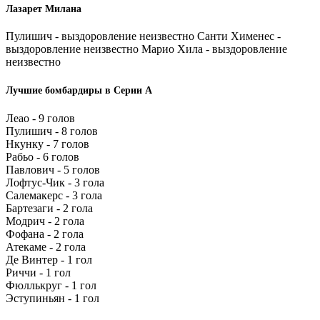
Лазарет Милана
Пулишич - выздоровление неизвестно Санти Хименес -
выздоровление неизвестно Марио Хила - выздоровление
неизвестно
Лучшие бомбардиры в Серии А
Леао - 9 голов
Пулишич - 8 голов
Нкунку - 7 голов
Рабьо - 6 голов
Павлович - 5 голов
Лофтус-Чик - 3 гола
Салемакерс - 3 гола
Бартезаги - 2 гола
Модрич - 2 гола
Фофана - 2 гола
Атекаме - 2 гола
Де Винтер - 1 гол
Риччи - 1 гол
Фюллькруг - 1 гол
Эступиньян - 1 гол