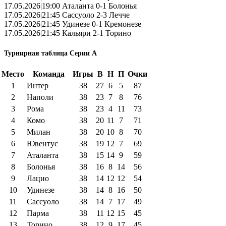
17.05.2026|19:00 Аталанта 0-1 Болонья
17.05.2026|21:45 Сассуоло 2-3 Лечче
17.05.2026|21:45 Удинезе 0-1 Кремонезе
17.05.2026|21:45 Кальяри 2-1 Торино
Турнирная таблица Серии А
Место
Команда
Игры
В
Н
П
Очки
1
Интер
38
27
6
5
87
2
Наполи
38
23
7
8
76
3
Рома
38
23
4
11
73
4
Комо
38
20
11
7
71
5
Милан
38
20
10
8
70
6
Ювентус
38
19
12
7
69
7
Аталанта
38
15
14
9
59
8
Болонья
38
16
8
14
56
9
Лацио
38
14
12
12
54
10
Удинезе
38
14
8
16
50
11
Сассуоло
38
14
7
17
49
12
Парма
38
11
12
15
45
13
Торино
38
12
9
17
45