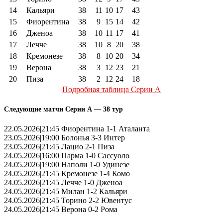
14
Кальяри
38
11
10
17
43
15
Фиорентина
38
9
15
14
42
16
Дженоа
38
10
11
17
41
17
Лечче
38
10
8
20
38
18
Кремонезе
38
8
10
20
34
19
Верона
38
3
12
23
21
20
Пиза
38
2
12
24
18
Подробная таблица Серии А
Следующие матчи Серии А — 38 тур
22.05.2026|21:45 Фиорентина 1-1 Аталанта
23.05.2026|19:00 Болонья 3-3 Интер
23.05.2026|21:45 Лацио 2-1 Пиза
24.05.2026|16:00 Парма 1-0 Сассуоло
24.05.2026|19:00 Наполи 1-0 Удинезе
24.05.2026|21:45 Кремонезе 1-4 Комо
24.05.2026|21:45 Лечче 1-0 Дженоа
24.05.2026|21:45 Милан 1-2 Кальяри
24.05.2026|21:45 Торино 2-2 Ювентус
24.05.2026|21:45 Верона 0-2 Рома