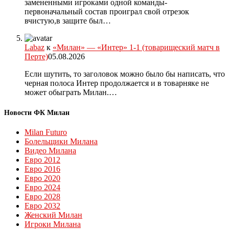
замененными игроками одной команды-
первоначальный состав проиграл свой отрезок
вчистую,в защите был…
Labaz
к
«Милан» — «Интер» 1-1 (товарищеский матч в
Перте)
05.08.2026
Если шутить, то заголовок можно было бы написать, что
черная полоса Интер продолжается и в товарняке не
может обыграть Милан.…
Новости ФК Милан
Milan Futuro
Болельщики Милана
Видео Милана
Евро 2012
Евро 2016
Евро 2020
Евро 2024
Евро 2028
Евро 2032
Женский Милан
Игроки Милана