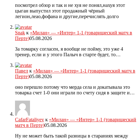
посмотрел обзор и так и не хуя не понял,нахуя этот
цыган выпустил этот продажный чёрный
легион,леао,фофана и другие,перечислять долго
Snak
к
«Милан» — «Интер» 1-1 (товарищеский матч в
Перте)
05.08.2026
За томарку согласен, я вообще не пойму, это уже 4
тренер, если и у этого Палыч в старте будет, то…
Павел
к
«Милан» — «Интер» 1-1 (товарищеский матч в
Перте)
05.08.2026
оно перешло потому что мерда села и докатывала это
товарка счет 1-0 они играли по счету сидя в защите и…
CafarFataliyev
к
«Милан» — «Интер» 1-1 (товарищеский
матч в Перте)
05.08.2026
Ну не может быть такой разницы в стараниях между