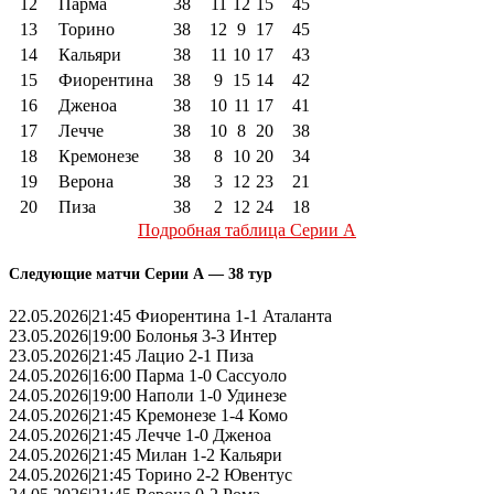
12
Парма
38
11
12
15
45
13
Торино
38
12
9
17
45
14
Кальяри
38
11
10
17
43
15
Фиорентина
38
9
15
14
42
16
Дженоа
38
10
11
17
41
17
Лечче
38
10
8
20
38
18
Кремонезе
38
8
10
20
34
19
Верона
38
3
12
23
21
20
Пиза
38
2
12
24
18
Подробная таблица Серии А
Следующие матчи Серии А — 38 тур
22.05.2026|21:45 Фиорентина 1-1 Аталанта
23.05.2026|19:00 Болонья 3-3 Интер
23.05.2026|21:45 Лацио 2-1 Пиза
24.05.2026|16:00 Парма 1-0 Сассуоло
24.05.2026|19:00 Наполи 1-0 Удинезе
24.05.2026|21:45 Кремонезе 1-4 Комо
24.05.2026|21:45 Лечче 1-0 Дженоа
24.05.2026|21:45 Милан 1-2 Кальяри
24.05.2026|21:45 Торино 2-2 Ювентус