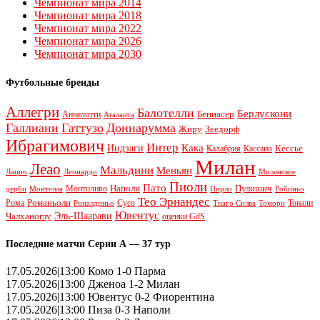
Чемпионат мира 2014
Чемпионат мира 2018
Чемпионат мира 2022
Чемпионат мира 2026
Чемпионат мира 2030
Футбольные бренды
Аллегри
Балотелли
Берлускони
Беннасер
Анчелотти
Аталанта
Галлиани
Гаттузо
Доннарумма
Жиру
Зеедорф
Ибрагимович
Интер
Кака
Индзаги
Кессье
Калабрия
Кассано
Милан
Леао
Мальдини
Меньян
Леонардо
Лацио
Миланское
Пиоли
Пато
Наполи
Монтоливо
Пулишич
Монтелла
Пирло
дерби
Робиньо
Тео Эрнандес
Рома
Романьоли
Сусо
Тонали
Роналдиньо
Тиаго Силва
Томори
Ювентус
Эль-Шаарави
Чалханоглу
оценки GdS
Последние матчи Серии А — 37 тур
17.05.2026|13:00 Комо 1-0 Парма
17.05.2026|13:00 Дженоа 1-2 Милан
17.05.2026|13:00 Ювентус 0-2 Фиорентина
17.05.2026|13:00 Пиза 0-3 Наполи