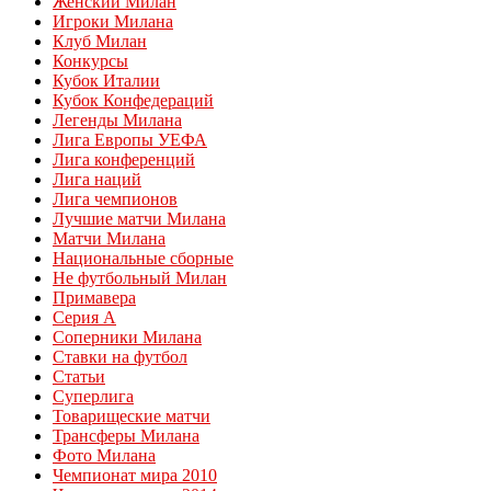
Женский Милан
Игроки Милана
Клуб Милан
Конкурсы
Кубок Италии
Кубок Конфедераций
Легенды Милана
Лига Европы УЕФА
Лига конференций
Лига наций
Лига чемпионов
Лучшие матчи Милана
Матчи Милана
Национальные сборные
Не футбольный Милан
Примавера
Серия А
Соперники Милана
Ставки на футбол
Статьи
Суперлига
Товарищеские матчи
Трансферы Милана
Фото Милана
Чемпионат мира 2010