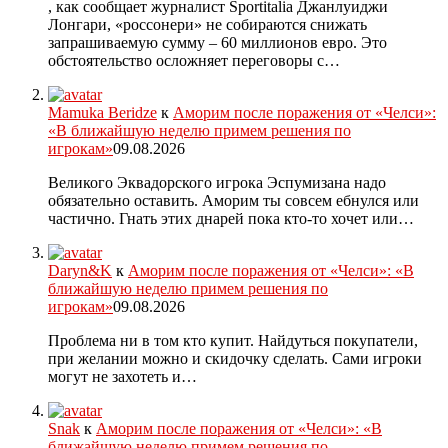
, как сообщает журналист Sportitalia Джанлуиджи
Лонгари, «россонери» не собираются снижать
запрашиваемую сумму – 60 миллионов евро. Это
обстоятельство осложняет переговоры с…
Mamuka Beridze
к
Аморим после поражения от «Челси»:
«В ближайшую неделю примем решения по
игрокам»
09.08.2026
Великого Эквадорского игрока Эспумизана надо
обязательно оставить. Аморим ты совсем ебнулся или
частично. Гнать этих днарей пока кто-то хочет или…
Daryn&K
к
Аморим после поражения от «Челси»: «В
ближайшую неделю примем решения по
игрокам»
09.08.2026
Проблема ни в том кто купит. Найдуться покупатели,
при желании можно и скидочку сделать. Сами игроки
могут не захотеть и…
Snak
к
Аморим после поражения от «Челси»: «В
ближайшую неделю примем решения по