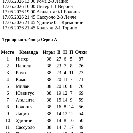
17.05.2026|13:00 Рома 2-0 Лацио
17.05.2026|16:00 Интер 1-1 Верона
17.05.2026|19:00 Аталанта 0-1 Болонья
17.05.2026|21:45 Сассуоло 2-3 Лечче
17.05.2026|21:45 Удинезе 0-1 Кремонезе
17.05.2026|21:45 Кальяри 2-1 Торино
Турнирная таблица Серии А
Место
Команда
Игры
В
Н
П
Очки
1
Интер
38
27
6
5
87
2
Наполи
38
23
7
8
76
3
Рома
38
23
4
11
73
4
Комо
38
20
11
7
71
5
Милан
38
20
10
8
70
6
Ювентус
38
19
12
7
69
7
Аталанта
38
15
14
9
59
8
Болонья
38
16
8
14
56
9
Лацио
38
14
12
12
54
10
Удинезе
38
14
8
16
50
11
Сассуоло
38
14
7
17
49