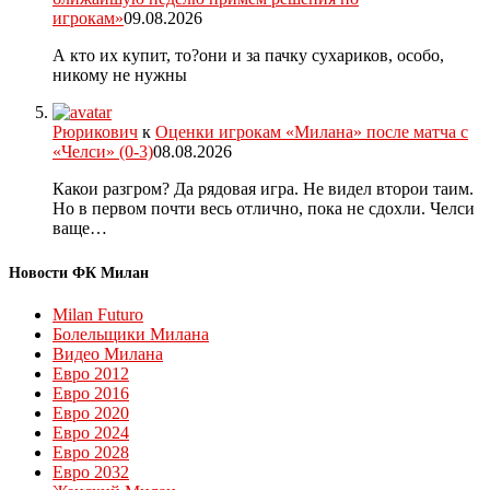
игрокам»
09.08.2026
А кто их купит, то?они и за пачку сухариков, особо,
никому не нужны
Рюрикович
к
Оценки игрокам «Милана» после матча с
«Челси» (0-3)
08.08.2026
Какои разгром? Да рядовая игра. Не видел второи таим.
Но в первом почти весь отлично, пока не сдохли. Челси
ваще…
Новости ФК Милан
Milan Futuro
Болельщики Милана
Видео Милана
Евро 2012
Евро 2016
Евро 2020
Евро 2024
Евро 2028
Евро 2032