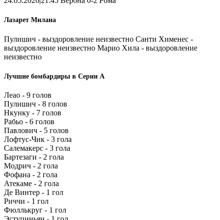
24.05.2026|21:45 Верона 0-2 Рома
Лазарет Милана
Пулишич - выздоровление неизвестно Санти Хименес -
выздоровление неизвестно Марио Хила - выздоровление
неизвестно
Лучшие бомбардиры в Серии А
Леао - 9 голов
Пулишич - 8 голов
Нкунку - 7 голов
Рабьо - 6 голов
Павлович - 5 голов
Лофтус-Чик - 3 гола
Салемакерс - 3 гола
Бартезаги - 2 гола
Модрич - 2 гола
Фофана - 2 гола
Атекаме - 2 гола
Де Винтер - 1 гол
Риччи - 1 гол
Фюллькруг - 1 гол
Эступиньян - 1 гол