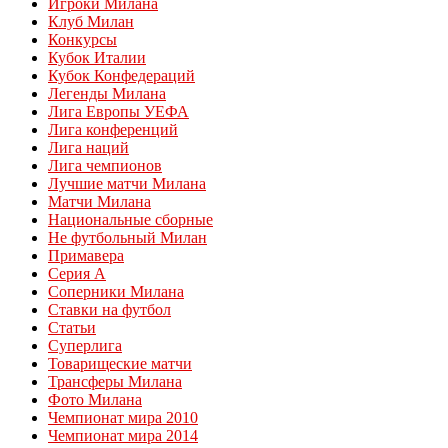
Игроки Милана
Клуб Милан
Конкурсы
Кубок Италии
Кубок Конфедераций
Легенды Милана
Лига Европы УЕФА
Лига конференций
Лига наций
Лига чемпионов
Лучшие матчи Милана
Матчи Милана
Национальные сборные
Не футбольный Милан
Примавера
Серия А
Соперники Милана
Ставки на футбол
Статьи
Суперлига
Товарищеские матчи
Трансферы Милана
Фото Милана
Чемпионат мира 2010
Чемпионат мира 2014