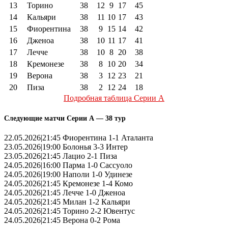
13
Торино
38
12
9
17
45
14
Кальяри
38
11
10
17
43
15
Фиорентина
38
9
15
14
42
16
Дженоа
38
10
11
17
41
17
Лечче
38
10
8
20
38
18
Кремонезе
38
8
10
20
34
19
Верона
38
3
12
23
21
20
Пиза
38
2
12
24
18
Подробная таблица Серии А
Следующие матчи Серии А — 38 тур
22.05.2026|21:45 Фиорентина 1-1 Аталанта
23.05.2026|19:00 Болонья 3-3 Интер
23.05.2026|21:45 Лацио 2-1 Пиза
24.05.2026|16:00 Парма 1-0 Сассуоло
24.05.2026|19:00 Наполи 1-0 Удинезе
24.05.2026|21:45 Кремонезе 1-4 Комо
24.05.2026|21:45 Лечче 1-0 Дженоа
24.05.2026|21:45 Милан 1-2 Кальяри
24.05.2026|21:45 Торино 2-2 Ювентус
24.05.2026|21:45 Верона 0-2 Рома