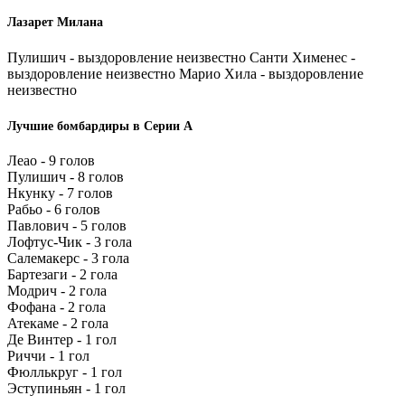
Лазарет Милана
Пулишич - выздоровление неизвестно Санти Хименес -
выздоровление неизвестно Марио Хила - выздоровление
неизвестно
Лучшие бомбардиры в Серии А
Леао - 9 голов
Пулишич - 8 голов
Нкунку - 7 голов
Рабьо - 6 голов
Павлович - 5 голов
Лофтус-Чик - 3 гола
Салемакерс - 3 гола
Бартезаги - 2 гола
Модрич - 2 гола
Фофана - 2 гола
Атекаме - 2 гола
Де Винтер - 1 гол
Риччи - 1 гол
Фюллькруг - 1 гол
Эступиньян - 1 гол