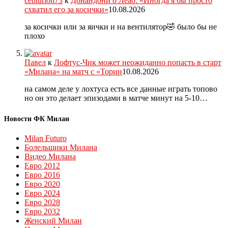
centurion73
к
Донандони о Леао: «Иногда я бы просто
схватил его за косички»
10.08.2026
за косички или за яички и на вентилятор🤣 было бы не
плохо
Павел
к
Лофтус-Чик может неожиданно попасть в старт
«Милана» на матч с «Торин
10.08.2026
на самом деле у лохтуса есть все данные играть топово
но он это делает эпизодами в матче минут на 5-10…
Новости ФК Милан
Milan Futuro
Болельщики Милана
Видео Милана
Евро 2012
Евро 2016
Евро 2020
Евро 2024
Евро 2028
Евро 2032
Женский Милан