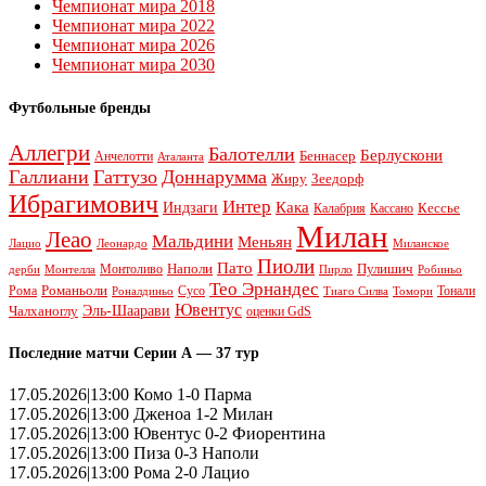
Чемпионат мира 2018
Чемпионат мира 2022
Чемпионат мира 2026
Чемпионат мира 2030
Футбольные бренды
Аллегри
Балотелли
Берлускони
Беннасер
Анчелотти
Аталанта
Галлиани
Гаттузо
Доннарумма
Жиру
Зеедорф
Ибрагимович
Интер
Кака
Индзаги
Кессье
Калабрия
Кассано
Милан
Леао
Мальдини
Меньян
Леонардо
Лацио
Миланское
Пиоли
Пато
Наполи
Монтоливо
Пулишич
Монтелла
Пирло
дерби
Робиньо
Тео Эрнандес
Рома
Романьоли
Сусо
Тонали
Роналдиньо
Тиаго Силва
Томори
Ювентус
Эль-Шаарави
Чалханоглу
оценки GdS
Последние матчи Серии А — 37 тур
17.05.2026|13:00 Комо 1-0 Парма
17.05.2026|13:00 Дженоа 1-2 Милан
17.05.2026|13:00 Ювентус 0-2 Фиорентина
17.05.2026|13:00 Пиза 0-3 Наполи
17.05.2026|13:00 Рома 2-0 Лацио