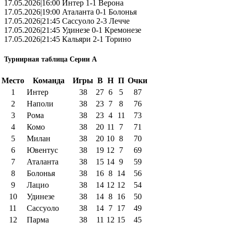
17.05.2026|16:00 Интер 1-1 Верона
17.05.2026|19:00 Аталанта 0-1 Болонья
17.05.2026|21:45 Сассуоло 2-3 Лечче
17.05.2026|21:45 Удинезе 0-1 Кремонезе
17.05.2026|21:45 Кальяри 2-1 Торино
Турнирная таблица Серии А
Место
Команда
Игры
В
Н
П
Очки
1
Интер
38
27
6
5
87
2
Наполи
38
23
7
8
76
3
Рома
38
23
4
11
73
4
Комо
38
20
11
7
71
5
Милан
38
20
10
8
70
6
Ювентус
38
19
12
7
69
7
Аталанта
38
15
14
9
59
8
Болонья
38
16
8
14
56
9
Лацио
38
14
12
12
54
10
Удинезе
38
14
8
16
50
11
Сассуоло
38
14
7
17
49
12
Парма
38
11
12
15
45