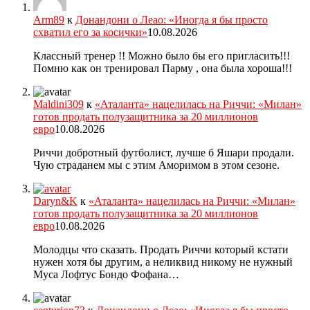
Arm89
к
Донандони о Леао: «Иногда я бы просто
схватил его за косички»
10.08.2026
Классный тренер !! Можно было бы его пригласить!!!
Помню как он тренировал Парму , она была хороша!!!
Maldini309
к
«Аталанта» нацелилась на Риччи: «Милан»
готов продать полузащитника за 20 миллионов
евро
10.08.2026
Риччи добротный футболист, лучше б Яшари продали.
Чую страданем мы с этим Аморимом в этом сезоне.
Daryn&K
к
«Аталанта» нацелилась на Риччи: «Милан»
готов продать полузащитника за 20 миллионов
евро
10.08.2026
Молодцы что сказать. Продать Риччи который кстати
нужен хотя бы другим, а неликвид никому не нужный
Муса Лофтус Бондо Фофана…