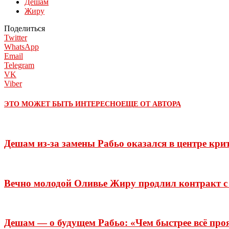
Дешам
Жиру
Поделиться
Twitter
WhatsApp
Email
Telegram
VK
Viber
ЭТО МОЖЕТ БЫТЬ ИНТЕРЕСНО
ЕЩЕ ОТ АВТОРА
Дешам из-за замены Рабьо оказался в центре кр
Вечно молодой Оливье Жиру продлил контракт с 
Дешам — о будущем Рабьо: «Чем быстрее всё проя