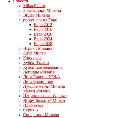
Новости
Milan Futuro
Болельщики Милана
Видео Милана
россонери на Евро
Евро 2012
Евро 2016
Евро 2020
Евро 2024
Евро 2028
Игроки Милана
Клуб Милан
Конкурсы
Кубок Италии
Кубок Конфедераций
Легенды Милана
Лига Европы УЕФА
Лига чемпионов
Лучшие матчи Милана
Матчи Милана
Национальные сборные
Не футбольный Милан
Примавера
Серия А
Соперники Милана