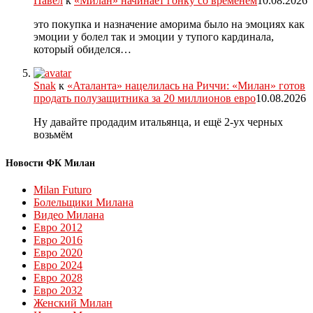
Павел
к
«Милан» начинает гонку со временем
10.08.2026
это покупка и назначение аморима было на эмоциях как
эмоции у болел так и эмоции у тупого кардинала,
который обиделся…
Snak
к
«Аталанта» нацелилась на Риччи: «Милан» готов
продать полузащитника за 20 миллионов евро
10.08.2026
Ну давайте продадим итальянца, и ещё 2-ух черных
возьмём
Новости ФК Милан
Milan Futuro
Болельщики Милана
Видео Милана
Евро 2012
Евро 2016
Евро 2020
Евро 2024
Евро 2028
Евро 2032
Женский Милан