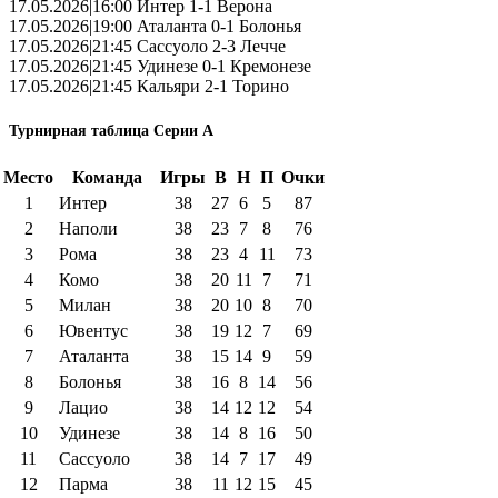
17.05.2026|16:00 Интер 1-1 Верона
17.05.2026|19:00 Аталанта 0-1 Болонья
17.05.2026|21:45 Сассуоло 2-3 Лечче
17.05.2026|21:45 Удинезе 0-1 Кремонезе
17.05.2026|21:45 Кальяри 2-1 Торино
Турнирная таблица Серии А
Место
Команда
Игры
В
Н
П
Очки
1
Интер
38
27
6
5
87
2
Наполи
38
23
7
8
76
3
Рома
38
23
4
11
73
4
Комо
38
20
11
7
71
5
Милан
38
20
10
8
70
6
Ювентус
38
19
12
7
69
7
Аталанта
38
15
14
9
59
8
Болонья
38
16
8
14
56
9
Лацио
38
14
12
12
54
10
Удинезе
38
14
8
16
50
11
Сассуоло
38
14
7
17
49
12
Парма
38
11
12
15
45