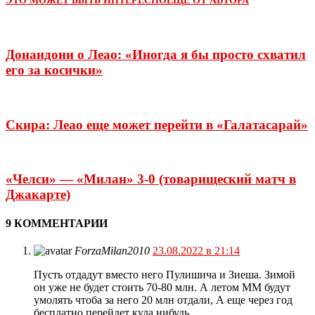
ЭТО МОЖЕТ БЫТЬ ИНТЕРЕСНО
ЕЩЕ ОТ АВТОРА
Донандони о Леао: «Иногда я бы просто схватил
его за косички»
Скира: Леао еще может перейти в «Галатасарай»
«Челси» — «Милан» 3-0 (товарищеский матч в
Джакарте)
9 КОММЕНТАРИИ
ForzaMilan2010
23.08.2022 в 21:14
Пусть отдадут вместо него Пулишича и Зиеша. Зимой
он уже не будет стоить 70-80 млн. А летом ММ будут
умолять чтоба за него 20 млн отдали, А еще через год
бесплатно перейдет куда нибудь