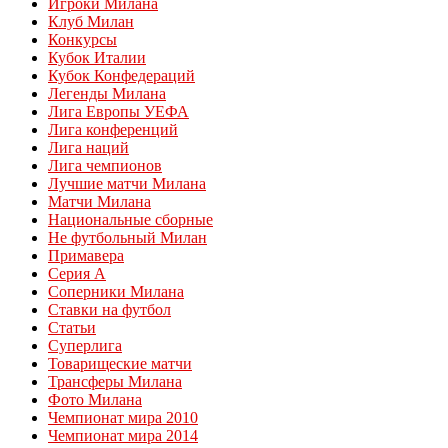
Игроки Милана
Клуб Милан
Конкурсы
Кубок Италии
Кубок Конфедераций
Легенды Милана
Лига Европы УЕФА
Лига конференций
Лига наций
Лига чемпионов
Лучшие матчи Милана
Матчи Милана
Национальные сборные
Не футбольный Милан
Примавера
Серия А
Соперники Милана
Ставки на футбол
Статьи
Суперлига
Товарищеские матчи
Трансферы Милана
Фото Милана
Чемпионат мира 2010
Чемпионат мира 2014