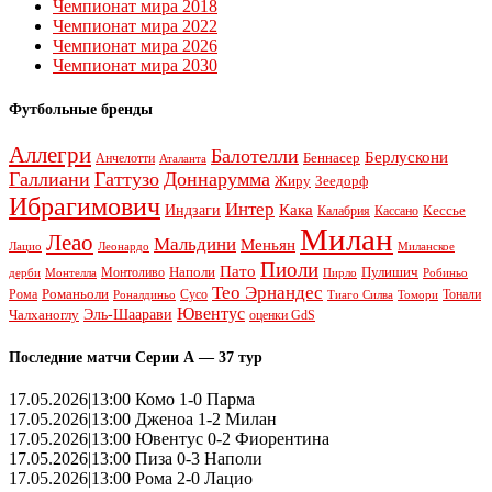
Чемпионат мира 2018
Чемпионат мира 2022
Чемпионат мира 2026
Чемпионат мира 2030
Футбольные бренды
Аллегри
Балотелли
Берлускони
Беннасер
Анчелотти
Аталанта
Галлиани
Гаттузо
Доннарумма
Жиру
Зеедорф
Ибрагимович
Интер
Кака
Индзаги
Кессье
Калабрия
Кассано
Милан
Леао
Мальдини
Меньян
Леонардо
Лацио
Миланское
Пиоли
Пато
Наполи
Монтоливо
Пулишич
Монтелла
Пирло
дерби
Робиньо
Тео Эрнандес
Рома
Романьоли
Сусо
Тонали
Роналдиньо
Тиаго Силва
Томори
Ювентус
Эль-Шаарави
Чалханоглу
оценки GdS
Последние матчи Серии А — 37 тур
17.05.2026|13:00 Комо 1-0 Парма
17.05.2026|13:00 Дженоа 1-2 Милан
17.05.2026|13:00 Ювентус 0-2 Фиорентина
17.05.2026|13:00 Пиза 0-3 Наполи
17.05.2026|13:00 Рома 2-0 Лацио