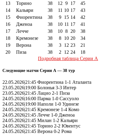
13
Торино
38
12
9
17
45
14
Кальяри
38
11
10
17
43
15
Фиорентина
38
9
15
14
42
16
Дженоа
38
10
11
17
41
17
Лечче
38
10
8
20
38
18
Кремонезе
38
8
10
20
34
19
Верона
38
3
12
23
21
20
Пиза
38
2
12
24
18
Подробная таблица Серии А
Следующие матчи Серии А — 38 тур
22.05.2026|21:45 Фиорентина 1-1 Аталанта
23.05.2026|19:00 Болонья 3-3 Интер
23.05.2026|21:45 Лацио 2-1 Пиза
24.05.2026|16:00 Парма 1-0 Сассуоло
24.05.2026|19:00 Наполи 1-0 Удинезе
24.05.2026|21:45 Кремонезе 1-4 Комо
24.05.2026|21:45 Лечче 1-0 Дженоа
24.05.2026|21:45 Милан 1-2 Кальяри
24.05.2026|21:45 Торино 2-2 Ювентус
24.05.2026|21:45 Верона 0-2 Рома