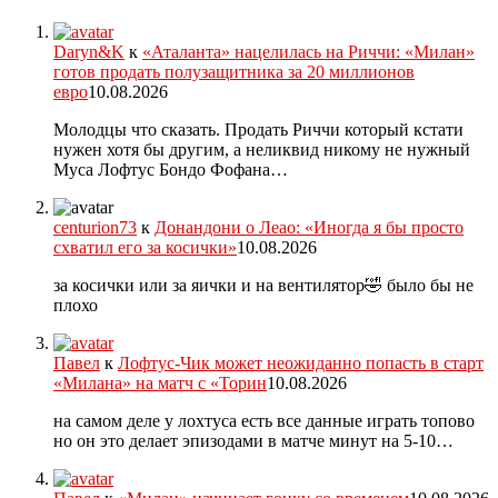
Daryn&K
к
«Аталанта» нацелилась на Риччи: «Милан»
готов продать полузащитника за 20 миллионов
евро
10.08.2026
Молодцы что сказать. Продать Риччи который кстати
нужен хотя бы другим, а неликвид никому не нужный
Муса Лофтус Бондо Фофана…
centurion73
к
Донандони о Леао: «Иногда я бы просто
схватил его за косички»
10.08.2026
за косички или за яички и на вентилятор🤣 было бы не
плохо
Павел
к
Лофтус-Чик может неожиданно попасть в старт
«Милана» на матч с «Торин
10.08.2026
на самом деле у лохтуса есть все данные играть топово
но он это делает эпизодами в матче минут на 5-10…