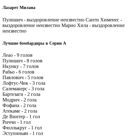
Лазарет Милана
Пулишич - выздоровление неизвестно Санти Хименес -
выздоровление неизвестно Марио Хила - выздоровление
неизвестно
Лучшие бомбардиры в Серии А
Леао - 9 голов
Пулишич - 8 голов
Нкунку - 7 голов
Рабьо - 6 голов
Павлович - 5 голов
Лофтус-Чик - 3 гола
Салемакерс - 3 гола
Бартезаги - 2 гола
Модрич - 2 гола
Фофана - 2 гола
Атекаме - 2 гола
Де Винтер - 1 гол
Риччи - 1 гол
Фюллькруг - 1 гол
Эступиньян - 1 гол