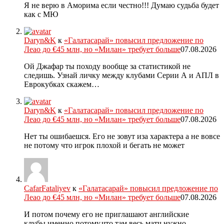
Я не верю в Аморима если честно!!! Думаю судьба будет
как с МЮ
Daryn&K
к
«Галатасарай» повысил предложение по
Леао до €45 млн, но «Милан» требует больше
07.08.2026
Ой Джафар ты походу вообще за статистикой не
следишь. Узнай личку между клубами Серии А и АПЛ в
Еврокубках скажем…
Daryn&K
к
«Галатасарай» повысил предложение по
Леао до €45 млн, но «Милан» требует больше
07.08.2026
Нет ты ошибаешся. Его не зовут иза характера а не вовсе
не потому что игрок плохой и бегать не может
CafarFataliyev
к
«Галатасарай» повысил предложение по
Леао до €45 млн, но «Милан» требует больше
07.08.2026
И потом почему его не приглашают английские
клубы,именно потому,что там весь матч нужно