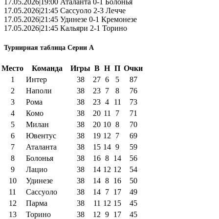
17.05.2026|19:00 Аталанта 0-1 Болонья
17.05.2026|21:45 Сассуоло 2-3 Лечче
17.05.2026|21:45 Удинезе 0-1 Кремонезе
17.05.2026|21:45 Кальяри 2-1 Торино
Турнирная таблица Серии А
Место
Команда
Игры
В
Н
П
Очки
1
Интер
38
27
6
5
87
2
Наполи
38
23
7
8
76
3
Рома
38
23
4
11
73
4
Комо
38
20
11
7
71
5
Милан
38
20
10
8
70
6
Ювентус
38
19
12
7
69
7
Аталанта
38
15
14
9
59
8
Болонья
38
16
8
14
56
9
Лацио
38
14
12
12
54
10
Удинезе
38
14
8
16
50
11
Сассуоло
38
14
7
17
49
12
Парма
38
11
12
15
45
13
Торино
38
12
9
17
45