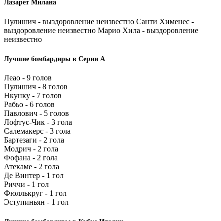
Лазарет Милана
Пулишич - выздоровление неизвестно Санти Хименес -
выздоровление неизвестно Марио Хила - выздоровление
неизвестно
Лучшие бомбардиры в Серии А
Леао - 9 голов
Пулишич - 8 голов
Нкунку - 7 голов
Рабьо - 6 голов
Павлович - 5 голов
Лофтус-Чик - 3 гола
Салемакерс - 3 гола
Бартезаги - 2 гола
Модрич - 2 гола
Фофана - 2 гола
Атекаме - 2 гола
Де Винтер - 1 гол
Риччи - 1 гол
Фюллькруг - 1 гол
Эступиньян - 1 гол