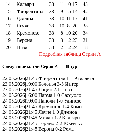
14
Кальяри
38
11
10
17
43
15
Фиорентина
38
9
15
14
42
16
Дженоа
38
10
11
17
41
17
Лечче
38
10
8
20
38
18
Кремонезе
38
8
10
20
34
19
Верона
38
3
12
23
21
20
Пиза
38
2
12
24
18
Подробная таблица Серии А
Следующие матчи Серии А — 38 тур
22.05.2026|21:45 Фиорентина 1-1 Аталанта
23.05.2026|19:00 Болонья 3-3 Интер
23.05.2026|21:45 Лацио 2-1 Пиза
24.05.2026|16:00 Парма 1-0 Сассуоло
24.05.2026|19:00 Наполи 1-0 Удинезе
24.05.2026|21:45 Кремонезе 1-4 Комо
24.05.2026|21:45 Лечче 1-0 Дженоа
24.05.2026|21:45 Милан 1-2 Кальяри
24.05.2026|21:45 Торино 2-2 Ювентус
24.05.2026|21:45 Верона 0-2 Рома