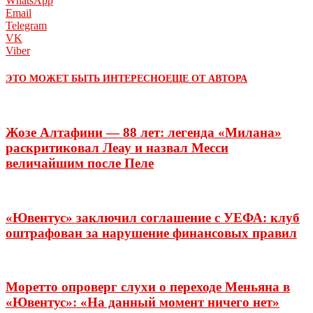
WhatsApp
Email
Telegram
VK
Viber
ЭТО МОЖЕТ БЫТЬ ИНТЕРЕСНО
ЕЩЕ ОТ АВТОРА
Жозе Алтафини — 88 лет: легенда «Милана»
раскритиковал Леау и назвал Месси
величайшим после Пеле
«Ювентус» заключил соглашение с УЕФА: клуб
оштрафован за нарушение финансовых правил
Моретто опроверг слухи о переходе Меньяна в
«Ювентус»: «На данный момент ничего нет»