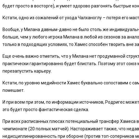
будет просто в восторге), и умеет здорово разгонять быстрые к
Кстати, одно из сожалений от ухода Чалханоглу – потеря его мас
Вообще, у Милана давным-давно не было столь же индивидуально с
больше, чем у любого игрока Милана в любой из сезонов за анал
только в подходящих условиях, то Хамес способен творить вне за
Еще очень важно отметить, что у Милана нет продуманной структ
практически гарантированно будет блистать. Поэтому этот союз 
перезапустить карьеру.
Кстати, по уровню медийности Хамес буквально сопоставим с сам
помешает.
И при всем при этом, по информации источников, Родригес может 
это будет просто фантастическая сделка.
При всех расписанных плюсах потенциальный трансфер Хамеса вс
чемпионате (20 полных матчей). Настораживает также, что неда
недисциплинированность при обороне (против топ-соперников мину