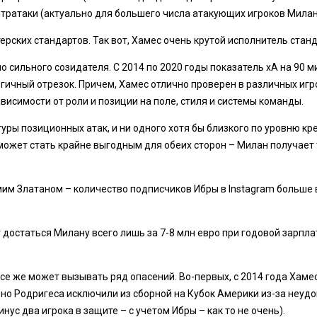
онтратаки (актуально для большего числа атакующих игроков Милан
терских стандартов. Так вот, Хамес очень крутой исполнитель стан
ильного созидателя. С 2014 по 2020 годы показатель xA на 90 мин
огичный отрезок. Причем, Хамес отлично проверен в различных иг
висимости от роли и позиции на поле, стиля и системы команды.
уры позиционных атак, и ни одного хотя бы близкого по уровню кр
может стать крайне выгодным для обеих сторон – Милан получает 
им Златаном – количество подписчиков Ибры в Instagram больше в
достаться Милану всего лишь за 7-8 млн евро при годовой зарплате
е же может вызывать ряд опасений. Во-первых, с 2014 года Хамес
вно Родригеса исключили из сборной на Кубок Америки из-за неуд
с два игрока в защите – с учетом Ибры – как то не очень).