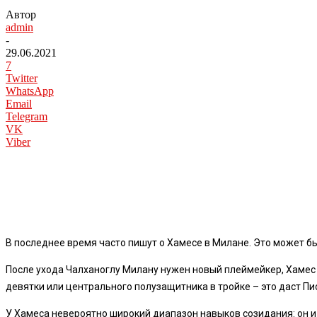
Автор
admin
-
29.06.2021
7
Twitter
WhatsApp
Email
Telegram
VK
Viber
В последнее время часто пишут о Хамесе в Милане. Это может б
После ухода Чалханоглу Милану нужен новый плеймейкер, Хамес –
девятки или центрального полузащитника в тройке – это даст П
У Хамеса невероятно широкий диапазон навыков созидания: он и 