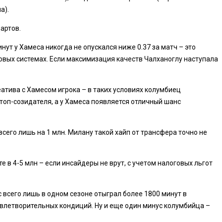
а).
дартов.
ут у Хамеса никогда не опускался ниже 0.37 за матч – это
ровых системах. Если максимизация качеств Чалханоглу наступала
еатива с Хамесом игрока – в таких условиях колумбиец
топ-созидателя, а у Хамеса появляется отличный шанс
сего лишь на 1 млн. Милану такой хайп от трансфера точно не
 в 4-5 млн – если инсайдеры не врут, с учетом налоговых льгот
 всего лишь в одном сезоне отыграл более 1800 минут в
овлетворительных кондиций. Ну и еще один минус колумбийца –