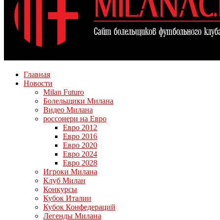
Главная
Новости
Milan Futuro
Болельщики Милана
Видео Милана
россонери на Евро
Евро 2012
Евро 2016
Евро 2020
Евро 2024
Евро 2028
Игроки Милана
Клуб Милан
Конкурсы
Кубок Италии
Кубок Конфедераций
Легенды Милана