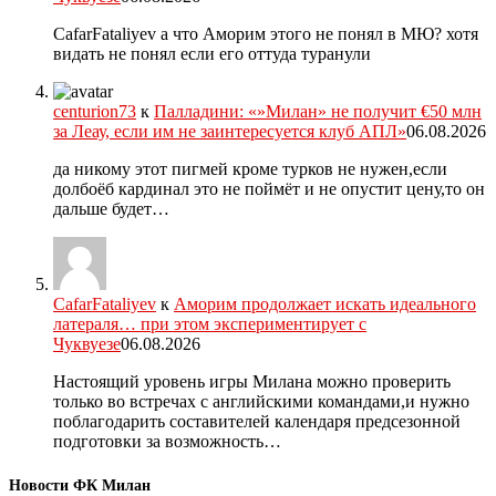
CafarFataliyev а что Аморим этого не понял в МЮ? хотя
видать не понял если его оттуда туранули
centurion73
к
Палладини: «»Милан» не получит €50 млн
за Леау, если им не заинтересуется клуб АПЛ»
06.08.2026
да никому этот пигмей кроме турков не нужен,если
долбоёб кардинал это не поймёт и не опустит цену,то он
дальше будет…
CafarFataliyev
к
Аморим продолжает искать идеального
латераля… при этом экспериментирует с
Чуквуезе
06.08.2026
Настоящий уровень игры Милана можно проверить
только во встречах с английскими командами,и нужно
поблагодарить составителей календаря предсезонной
подготовки за возможность…
Новости ФК Милан