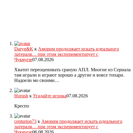
Daryn&K
к
Аморим продолжает искать идеального
латераля… при этом экспериментирует с
Чуквуезе
07.08.2026
Хватит переоценивать сраную АПЛ. Многие из Сериала
там играли и играют хорошо а другие и вовсе топари.
Надоели мо своими…
Horush
к
Угадайте игрока
07.08.2026
Креспо
centurion73
к
Аморим продолжает искать идеального
латераля… при этом экспериментирует с
Чуквуезе
06.08.2026