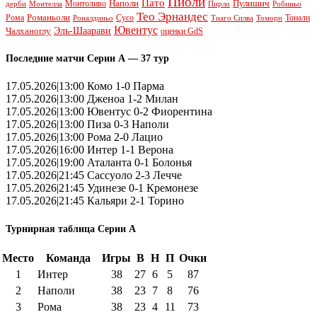
Пиоли
Пато
Наполи
Монтоливо
Пулишич
Монтелла
Пирло
дерби
Робиньо
Тео Эрнандес
Рома
Романьоли
Сусо
Тонали
Роналдиньо
Тиаго Силва
Томори
Ювентус
Эль-Шаарави
Чалханоглу
оценки GdS
Последние матчи Серии А — 37 тур
17.05.2026|13:00 Комо 1-0 Парма
17.05.2026|13:00 Дженоа 1-2 Милан
17.05.2026|13:00 Ювентус 0-2 Фиорентина
17.05.2026|13:00 Пиза 0-3 Наполи
17.05.2026|13:00 Рома 2-0 Лацио
17.05.2026|16:00 Интер 1-1 Верона
17.05.2026|19:00 Аталанта 0-1 Болонья
17.05.2026|21:45 Сассуоло 2-3 Лечче
17.05.2026|21:45 Удинезе 0-1 Кремонезе
17.05.2026|21:45 Кальяри 2-1 Торино
Турнирная таблица Серии А
Место
Команда
Игры
В
Н
П
Очки
1
Интер
38
27
6
5
87
2
Наполи
38
23
7
8
76
3
Рома
38
23
4
11
73