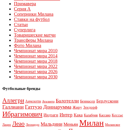
Примавера
Серия А
Соперники Милана
Ставки на футбол
Статьи
Суперлига
Товарищеские матчи
Трансферы Милана
Фото Милана
Чемпионат мира 2010
Чемпионат мира 2014
Чемпионат мира 2018
Чемпионат мира 2022
Чемпионат мира 2026
Чемпионат мира 2030
Футбольные бренды
Аллегри
Балотелли
Берлускони
Беннасер
Анчелотти
Аталанта
Галлиани
Гаттузо
Доннарумма
Жиру
Зеедорф
Ибрагимович
Интер
Кака
Индзаги
Кессье
Калабрия
Кассано
Милан
Леао
Мальдини
Меньян
Леонардо
Лацио
Миланское