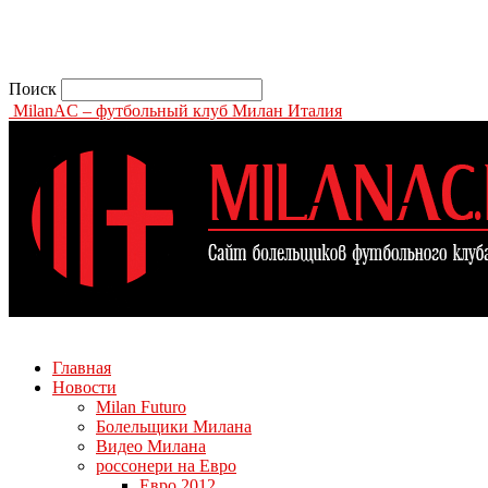
Поиск
MilanAC – футбольный клуб Милан Италия
Главная
Новости
Milan Futuro
Болельщики Милана
Видео Милана
россонери на Евро
Евро 2012